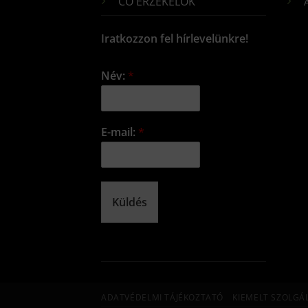
CO ÉRZÉKELŐK
Iratkozzon fel hírlevelünkre!
Név:
*
E-mail:
*
Küldés
ADATVÉDELMI TÁJÉKOZTATÓ
KIEMELT SZOLGÁ