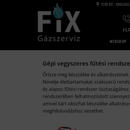
Skip
1238 BP., GRASSA
to
content
HA
WEBSHOP
Gépi vegyszeres fűtési rendsz
Őrízze meg készüléke és alkatrészeinek
Növelje élettartamukat szakszerű rend
és alapos fűtési rendszer tisztaságához. 
rendszerében felhalmozódott szennyező
amivel kárt okozhat készüléke alkatrész
meghibásodáshoz vezethet.