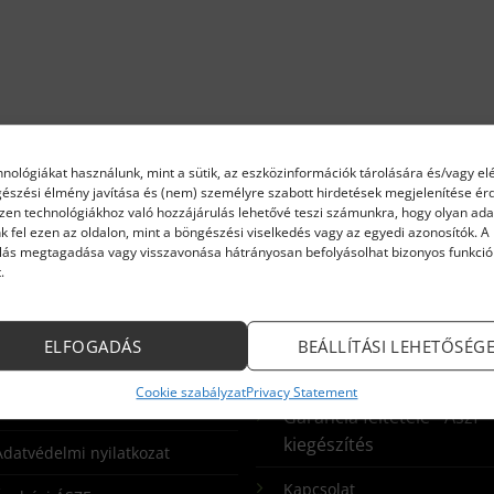
hnológiákat használunk, mint a sütik, az eszközinformációk tárolására és/vagy el
gészési élmény javítása és (nem) személyre szabott hirdetések megjelenítése é
Ezen technológiákhoz való hozzájárulás lehetővé teszi számunkra, hogy olyan ada
k fel ezen az oldalon, mint a böngészési viselkedés vagy az egyedi azonosítók. A
lás megtagadása vagy visszavonása hátrányosan befolyásolhat bizonyos funkció
.
FORMÁCIÓK
ELFOGADÁS
BEÁLLÍTÁSI LEHETŐSÉG
Cookie szabályzat
Privacy Statement
zállítás, fizetés
Garancia feltétele - Ászf
kiegészítés
Adatvédelmi nyilatkozat
Kapcsolat