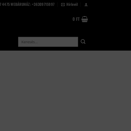
67 4475 WEBÁRUHÁZ: +36309715997
Hírlevél
0
FT
Keresés
a
következőre: