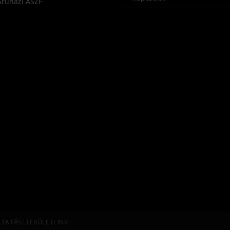
Áruházi ÁSZF
LTATÁSI TERÜLETEINK