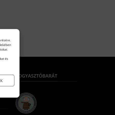
érésére.
rdekében
tokat
kat és
FOGYASZTÓBARÁT
EK