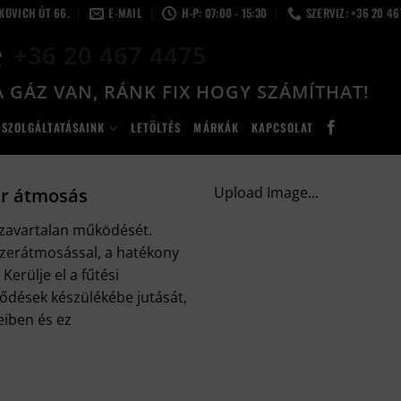
LKOVICH ÚT 66.
E-MAIL
H-P: 07:00 - 15:30
SZERVIZ: +36 20 4
+36 20 467 4475
 GÁZ VAN, RÁNK FIX HOGY SZÁMÍTHAT!
SZOLGÁLTATÁSAINK
LETÖLTÉS
MÁRKÁK
KAPCSOLAT
Upload Image...
er átmosás
 zavartalan működését.
szerátmosással, a hatékony
Kerülje el a fűtési
dések készülékébe jutását,
eiben és ez