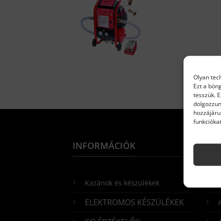
Olyan tec
Ezt a bön
tesszük. 
dolgozzun
hozzájáru
funkciókat
INFORMÁCIÓK
IN
Kazánok és készülékek
S
ELEKTROMOS KÉSZÜLÉKEK