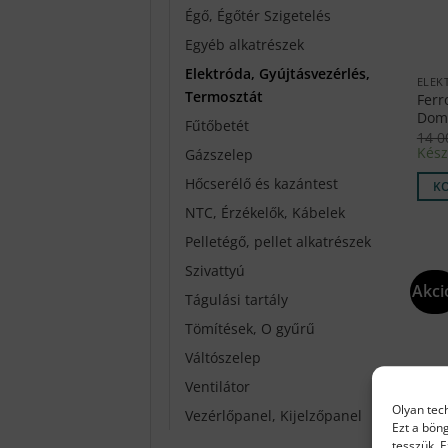
Égő, Égőtér Szigetelés
Egyéb alkatrészek
Elektróda, Gyújtásvezérlés,
Termosztát
Ferr
Dom
Fűtőbetét
14 
Kész
Gázszelep
Hőcserélő és kazántest
K
NTC, Érzékelők, Kábelek
Pelletégő, pellet alkatrészek
Szivattyú
Akci
Tágulási tartály
Tömítések, O gyűrű
Váltószelep
Ventilátor
Olyan tec
Vezérlőpanel, Kijelzőpanel
Ezt a bön
tesszük. 