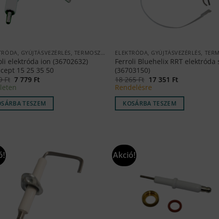
ELEKTRÓDA, GYÚJTÁSVEZÉRLÉS, TERMOSZTÁT
oli elektróda ion (36702632)
Ferroli Bluehelix RRT elektróda 
cept 15 25 35 50
(36703150)
Original
Current
Original
Current
89
Ft
7 779
Ft
18 265
Ft
17 351
Ft
price
price
price
price
leten
Rendelésre
was:
is:
was:
is:
8
7
18
17
OSÁRBA TESZEM
KOSÁRBA TESZEM
189 Ft.
779 Ft.
265 Ft.
351 Ft.
ó!
Akció!