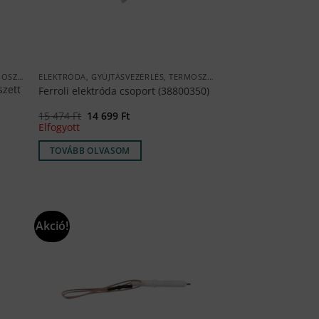
ELEKTRÓDA, GYÚJTÁSVEZÉRLÉS, TERMOSZTÁT
ELEKTRÓDA, GYÚJTÁSVEZÉRLÉS, TERMOSZTÁT
szett
Ferroli elektróda csoport (38800350)
Original
Current
15 474
Ft
14 699
Ft
price
price
Elfogyott
was:
is:
15
14
TOVÁBB OLVASOM
474 Ft.
699 Ft.
Akció!