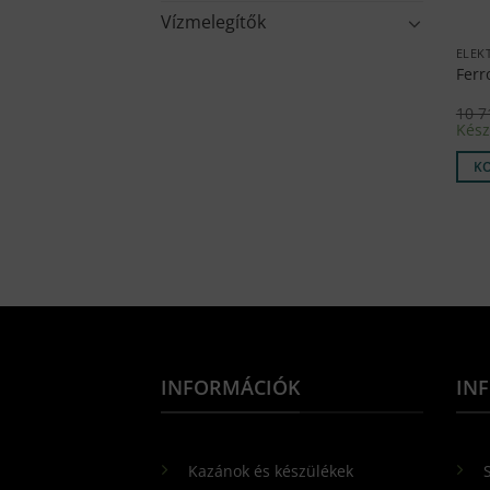
Vízmelegítők
Ferr
10 
Kész
K
INFORMÁCIÓK
IN
Kazánok és készülékek
S