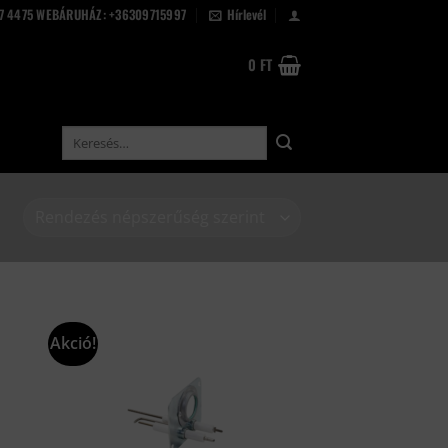
67 4475 WEBÁRUHÁZ: +36309715997
Hírlevél
0
FT
Keresés
a
következőre:
Akció!