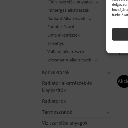
Fűtés szerelési anyagok
dolgozzun
hozzájáru
Immergas alkatrészek
funkciókat
Radiant Alkatrészek
Ferr
Domi
Saunier Duval
Sime alkatrészek
10 
Kész
Szivattyú
K
Vaillant alkatrészek
Viessmann Alkatrészek
Konvektorok
Akci
Radiátor alkatrészek és
kiegészítők
Radiátorok
Termosztátok
Víz szerelési anyagok