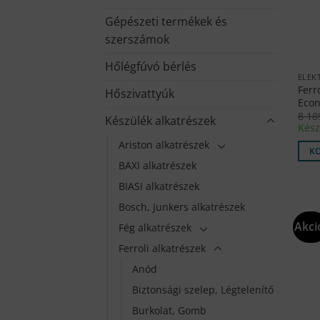
Gépészeti termékek és
szerszámok
Hőlégfúvó bérlés
Ferr
Hőszivattyúk
Econ
8 1
Készülék alkatrészek
Kész
Ariston alkatrészek
K
BAXI alkatrészek
BIASI alkatrészek
Bosch, Junkers alkatrészek
Akci
Fég alkatrészek
Ferroli alkatrészek
Anód
Biztonsági szelep, Légtelenítő
Burkolat, Gomb