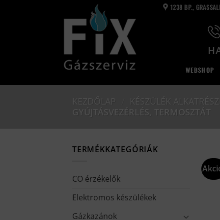
Skip
1238 BP., GRASSA
to
content
HA
WEBSHOP
KEZDŐLAP
/
KÉSZÜLÉK ALKATRÉSZ
GYÚJTÁSVEZÉRLÉS, TERMOSZTÁT
TERMÉKKATEGÓRIÁK
Akci
CO érzékelők
Elektromos készülékek
Gázkazánok