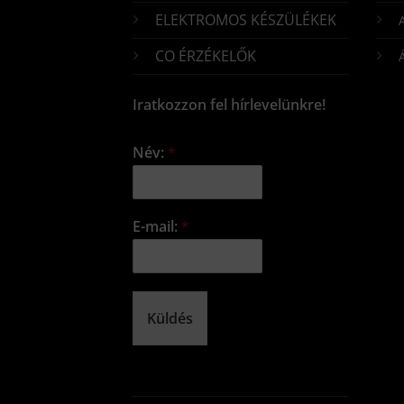
ELEKTROMOS KÉSZÜLÉKEK
CO ÉRZÉKELŐK
Iratkozzon fel hírlevelünkre!
Név:
*
E-mail:
*
Küldés