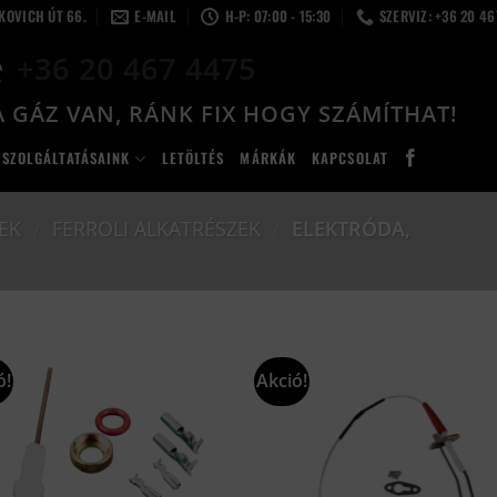
LKOVICH ÚT 66.
E-MAIL
H-P: 07:00 - 15:30
SZERVIZ: +36 20 4
+36 20 467 4475
 GÁZ VAN, RÁNK FIX HOGY SZÁMÍTHAT!
SZOLGÁLTATÁSAINK
LETÖLTÉS
MÁRKÁK
KAPCSOLAT
EK
/
FERROLI ALKATRÉSZEK
/
ELEKTRÓDA,
ó!
Akció!