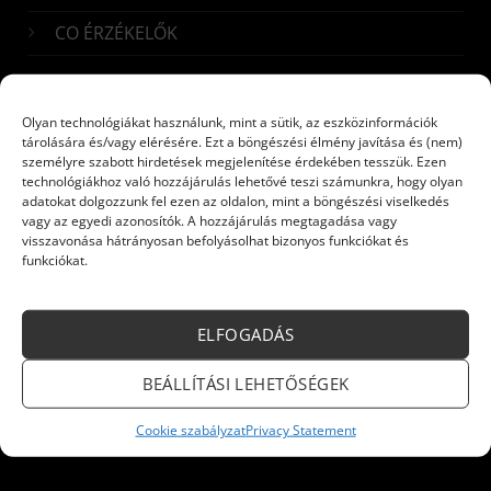
CO ÉRZÉKELŐK
Iratkozzon fel hírlevelünkre!
Olyan technológiákat használunk, mint a sütik, az eszközinformációk
tárolására és/vagy elérésére. Ezt a böngészési élmény javítása és (nem)
Név:
*
személyre szabott hirdetések megjelenítése érdekében tesszük. Ezen
technológiákhoz való hozzájárulás lehetővé teszi számunkra, hogy olyan
adatokat dolgozzunk fel ezen az oldalon, mint a böngészési viselkedés
vagy az egyedi azonosítók. A hozzájárulás megtagadása vagy
E-mail:
*
visszavonása hátrányosan befolyásolhat bizonyos funkciókat és
funkciókat.
ELFOGADÁS
Küldés
BEÁLLÍTÁSI LEHETŐSÉGEK
Cookie szabályzat
Privacy Statement