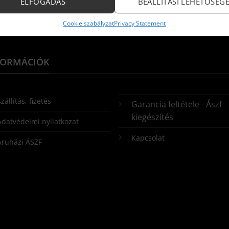
ELFOGADÁS
BEÁLLÍTÁSI LEHETŐSÉG
Cookie szabályzat
Privacy Statement
FORMÁCIÓK
zállítás, fizetés
Garancia feltétele - Ászf
kiegészítés
Adatvédelmi nyilatkozat
Kapcsolat
Áruházi ÁSZF