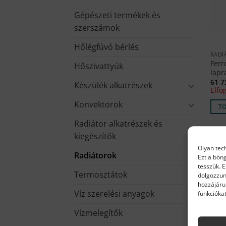
Gépészeti termékek és
szerszámok
Hőlégfúvó bérlés
RADI
Ferr
Hőszivattyúk
lapr
61 
Készülék alkatrészek
Elfo
Konvektorok
T
Radiátor alkatrészek és
kiegészítők
Olyan tec
Radiátorok
Ezt a bön
tesszük. 
Termosztátok
dolgozzun
hozzájáru
Víz szerelési anyagok
funkciókat
Vízmelegítők