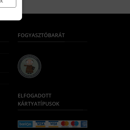
EK
FOGYASZTÓBARÁT
ELFOGADOTT
KÁRTYATÍPUSOK