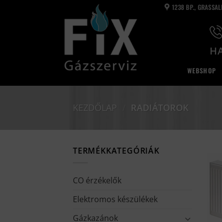
Skip
1238 BP., GRASSA
to
content
HA
WEBSHOP
KEZDŐLAP
/
RADIÁTOROK
TERMÉKKATEGÓRIÁK
CO érzékelők
Elektromos készülékek
Gázkazánok