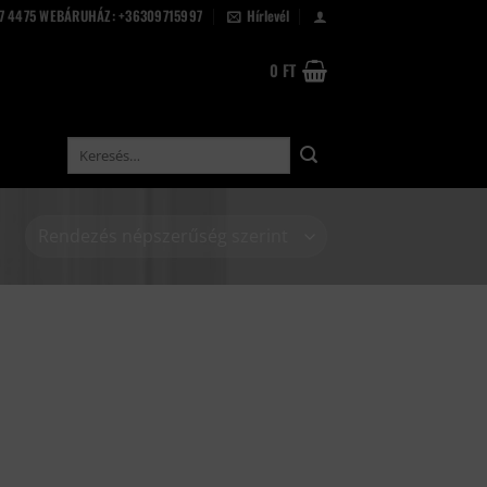
67 4475 WEBÁRUHÁZ: +36309715997
Hírlevél
0
FT
Keresés
a
következőre: