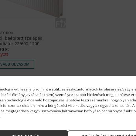
ÁTOROK
oli beépített szelepes
adiátor 22/600-1200
730
Ft
gyott
OVÁBB OLVASOM
hnológiákat használunk, mint a sütik, az eszközinformációk tárolására és/vagy el
gészési élmény javítása és (nem) személyre szabott hirdetések megjelenítése é
Ezen technológiákhoz való hozzájárulás lehetővé teszi számunkra, hogy olyan ada
k fel ezen az oldalon, mint a böngészési viselkedés vagy az egyedi azonosítók. A
lás megtagadása vagy visszavonása hátrányosan befolyásolhat bizonyos funkció
.