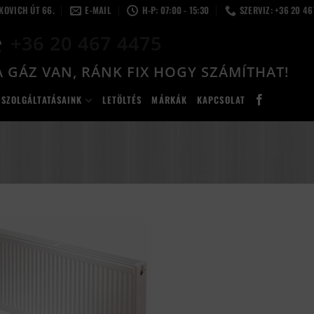
LKOVICH ÚT 66.
E-MAIL
H-P: 07:00 - 15:30
SZERVIZ: +36 20 4
+36 20 467 4475
 GÁZ VAN, RÁNK FIX HOGY SZÁMÍTHAT!
SZOLGÁLTATÁSAINK
LETÖLTÉS
MÁRKÁK
KAPCSOLAT