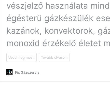
vészjelző használata mi
égésterű gázkészülék ese
kazánok, konvektorok, gá
monoxid érzékelő életet m
Vedd meg most!
Tovább olvasom
Fix Gázszerviz