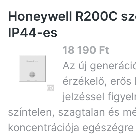
Honeywell R200C sz
IP44-es
18 190
Ft
Az új generác
érzékelő, erős
jelzéssel figye
színtelen, szagtalan és m
koncentrációja egészégre á