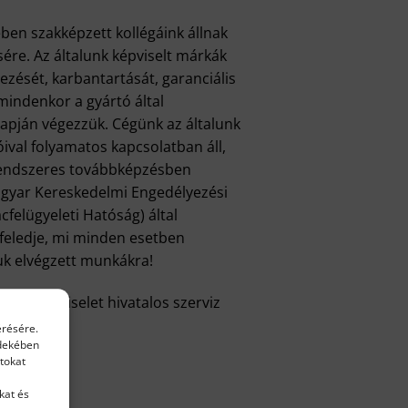
ben szakképzett kollégáink állnak
re. Az általunk képviselt márkák
zését, karbantartását, garanciális
 mindenkor a gyártó által
apján végezzük. Cégünk az általunk
óival folyamatos kapcsolatban áll,
rendszeres továbbképzésben
gyar Kereskedelmi Engedélyezési
cfelügyeleti Hatóság) által
 feledje, mi minden esetben
luk elvégzett munkákra!
márkaképviselet hivatalos szerviz
érésére.
rdekében
tokat
kat és