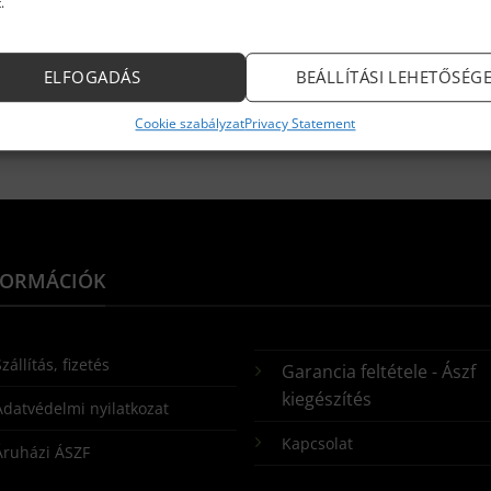
.
ELFOGADÁS
BEÁLLÍTÁSI LEHETŐSÉG
Cookie szabályzat
Privacy Statement
FORMÁCIÓK
zállítás, fizetés
Garancia feltétele - Ászf
kiegészítés
Adatvédelmi nyilatkozat
Kapcsolat
Áruházi ÁSZF