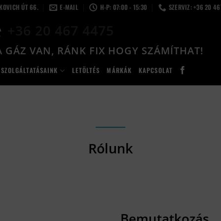
LKOVICH ÚT 66.
E-MAIL
H-P: 07:00 - 15:30
SZERVIZ: +36 20 4
+36 20 467 4475
 GÁZ VAN, RÁNK FIX HOGY SZÁMÍTHAT!
SZOLGÁLTATÁSAINK
LETÖLTÉS
MÁRKÁK
KAPCSOLAT
Rólunk
Bemutatkozás