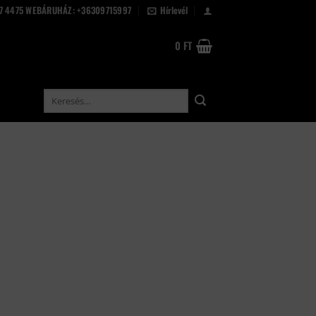
67 4475 WEBÁRUHÁZ: +36309715997
Hírlevél
0
FT
Keresés
a
következőre: