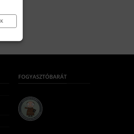
EK
FOGYASZTÓBARÁT