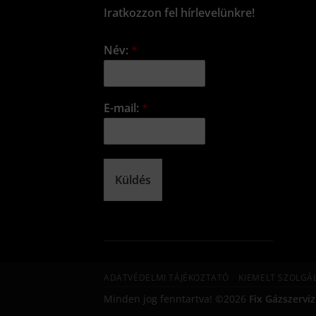
Iratkozzon fel hírlevelünkre!
Név:
*
E-mail:
*
Küldés
ADATVÉDELMI TÁJÉKOZTATÓ
KIEMELT SZOLGÁ
Minden jog fenntartva! ©2026
Fix Gázszerviz