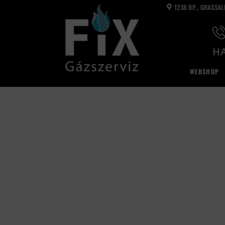
Skip
1238 BP., GRASSA
to
content
HA
WEBSHOP