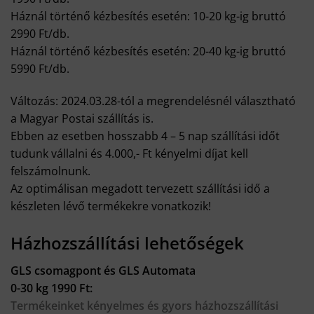
Háznál történő kézbesítés esetén: 10-20 kg-ig bruttó
2990 Ft/db.
Háznál történő kézbesítés esetén: 20-40 kg-ig bruttó
5990 Ft/db.
Változás: 2024.03.28-tól a megrendelésnél választható
a Magyar Postai szállítás is.
Ebben az esetben hosszabb 4 – 5 nap szállítási időt
tudunk vállalni és 4.000,- Ft kényelmi díjat kell
felszámolnunk.
Az optimálisan megadott tervezett szállítási idő a
készleten lévő termékekre vonatkozik!
Házhozszállítási lehetőségek
GLS csomagpont és GLS Automata
0-30 kg 1990 Ft:
Termékeinket kényelmes és gyors házhozszállítási