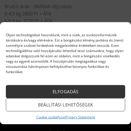
Bruttó árak – Belföldi díjszabás
0-4,9 kg 2800 Ft + ÁFA
5-9,9 kg 3770 Ft + ÁFA
10-29,9 kg 4060 Ft + ÁFA
Olyan technológiákat használunk, mint a sütik, az eszközinformációk
30-40 kg 4191 Ft + ÁFA
tárolására és/vagy elérésére. Ezt a böngészési élmény javítása és (nem)
személyre szabott hirdetések megjelenítése érdekében tesszük. Ezen
40-80 kg XXL GLS Szállítás 4990 Ft + ÁFA
technológiákhoz való hozzájárulás lehetővé teszi számunkra, hogy olyan
adatokat dolgozzunk fel ezen az oldalon, mint a böngészési viselkedés
vagy az egyedi azonosítók. A hozzájárulás megtagadása vagy
Termékeinket
itt
éred el!
visszavonása hátrányosan befolyásolhat bizonyos funkciókat és
funkciókat.
ELFOGADÁS
INFORMÁCIÓK
BEÁLLÍTÁSI LEHETŐSÉGEK
Cookie szabályzat
Privacy Statement
Kazánok és készülékek