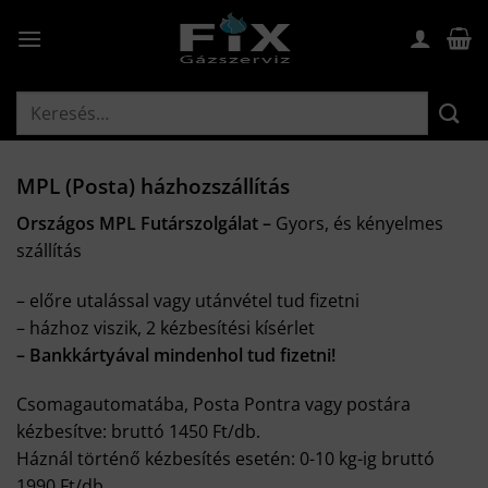
Skip
to
content
Keresés
a
következőre:
MPL (Posta) házhozszállítás
Országos MPL Futárszolgálat –
Gyors, és kényelmes
szállítás
– előre utalással vagy utánvétel tud fizetni
– házhoz viszik, 2 kézbesítési kísérlet
– Bankkártyával mindenhol tud fizetni!
Csomagautomatába, Posta Pontra vagy postára
kézbesítve: bruttó 1450 Ft/db.
Háznál történő kézbesítés esetén: 0-10 kg-ig bruttó
1990 Ft/db.