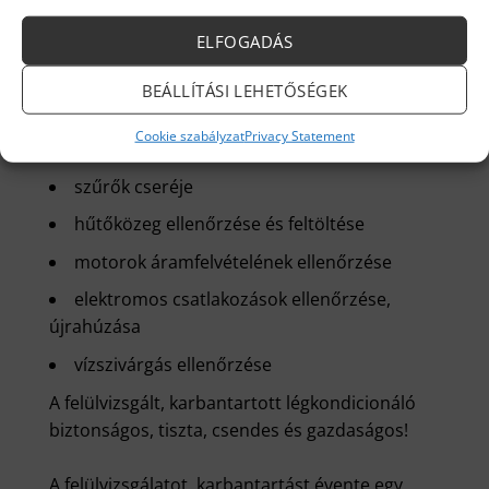
ELFOGADÁS
Légkondicionáló karbantartás
BEÁLLÍTÁSI LEHETŐSÉGEK
kültéri-és beltéri egység megtisztítása
Cookie szabályzat
Privacy Statement
teljesítmény működésének ellenőrzése
szűrők cseréje
hűtőközeg ellenőrzése és feltöltése
motorok áramfelvételének ellenőrzése
elektromos csatlakozások ellenőrzése,
újrahúzása
vízszivárgás ellenőrzése
A felülvizsgált, karbantartott légkondicionáló
biztonságos, tiszta, csendes és gazdaságos!
A felülvizsgálatot, karbantartást évente egy