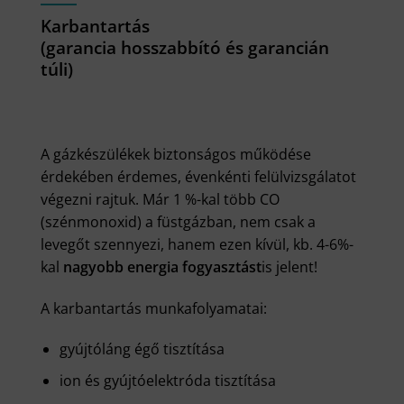
Karbantartás
(garancia hosszabbító és garancián
túli)
A gázkészülékek biztonságos működése
érdekében érdemes, évenkénti felülvizsgálatot
végezni rajtuk. Már 1 %-kal több CO
(szénmonoxid) a füstgázban, nem csak a
levegőt szennyezi, hanem ezen kívül, kb. 4-6%-
kal
nagyobb energia fogyasztást
is jelent!
A karbantartás munkafolyamatai:
gyújtóláng égő tisztítása
ion és gyújtóelektróda tisztítása