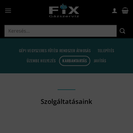
Skip
to
content
Keresés
a
következőre:
GÉPI VEGYSZERES FŰTÉSI RENDSZER ÁTMOSÁS
TELEPÍTÉS
ÜZEMBE HELYEZÉS
KARBANTARTÁS
JAVÍTÁS
Szolgáltatásaink