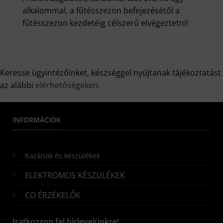
alkalommal, a fűtésszezon befejezésétől a
fűtésszezon kezdetéig célszerű elvégeztetni!
Keresse ügyintézőinket, készséggel nyújtanak tájékoztatást
az alábbi
elérhetőségeken.
INFORMÁCIÓK
Kazánok és készülékek
ELEKTROMOS KÉSZÜLÉKEK
CO ÉRZÉKELŐK
Iratkozzon fel hírlevelünkre!