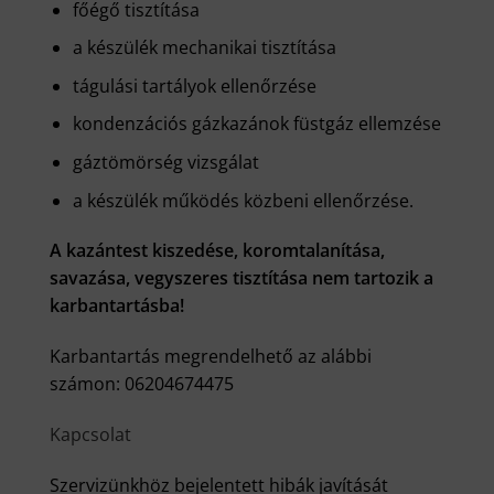
főégő tisztítása
a készülék mechanikai tisztítása
tágulási tartályok ellenőrzése
kondenzációs gázkazánok füstgáz ellemzése
gáztömörség vizsgálat
a készülék működés közbeni ellenőrzése.
A kazántest kiszedése, koromtalanítása,
savazása, vegyszeres tisztítása nem tartozik a
karbantartásba!
Karbantartás megrendelhető az alábbi
számon: 06204674475
Kapcsolat
Szervizünkhöz bejelentett hibák javítását