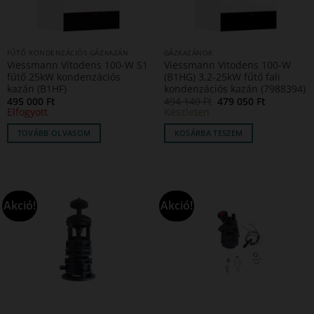
FŰTŐ KONDENZÁCIÓS GÁZKAZÁN
GÁZKAZÁNOK
Viessmann Vitodens 100-W S1
Viessmann Vitodens 100-W
fűtő 25kW kondenzációs
(B1HG) 3,2-25kW fűtő fali
kazán (B1HF)
kondenzációs kazán (7988394)
Original
Current
495 000
Ft
494 140
Ft
479 050
Ft
price
price
Elfogyott
Készleten
was:
is:
494
479
TOVÁBB OLVASOM
KOSÁRBA TESZEM
140 Ft.
050 Ft.
Akció!
Akció!