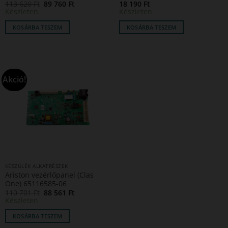
Original
Current
113 620
Ft
89 760
Ft
18 190
Ft
price
price
Készleten
Készleten
was:
is:
113
89
KOSÁRBA TESZEM
KOSÁRBA TESZEM
620 Ft.
760 Ft.
Akció!
KÉSZÜLÉK ALKATRÉSZEK
Ariston vezérlőpanel (Clas
One) 65116585-06
Original
Current
110 701
Ft
88 561
Ft
price
price
Készleten
was:
is:
110
88
KOSÁRBA TESZEM
701 Ft.
561 Ft.