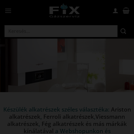
Skip
to
content
Keresés
a
következőre:
Készülék alkatrészek széles választéka:
Ariston
alkatrészek
,
Ferroli alkatrészek
,
Viessmann
alkatrészek
,
Fég alkatrészek
és más márkák
kínálatával
a Webshopunkon és