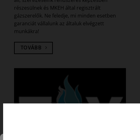
áll, szervizeseink rendszeres képzésben
részesülnek és MKEH által regisztrált
gázszerelők. Ne feledje, mi minden esetben
garanciát vállalunk az általuk elvégzett
munkákra!
TOVÁBB
Nyitvatartás válto