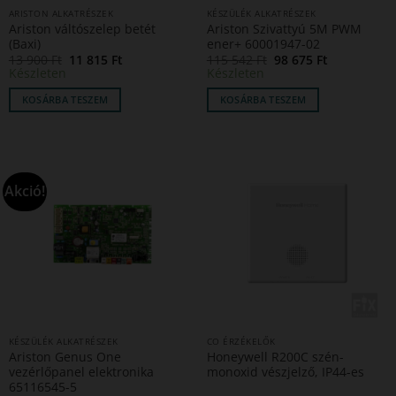
ARISTON ALKATRÉSZEK
KÉSZÜLÉK ALKATRÉSZEK
Ariston váltószelep betét
Ariston Szivattyú 5M PWM
(Baxi)
ener+ 60001947-02
Original
Current
Original
Current
13 900
Ft
11 815
Ft
115 542
Ft
98 675
Ft
price
price
price
price
Készleten
Készleten
was:
is:
was:
is:
13
11
115
98
KOSÁRBA TESZEM
KOSÁRBA TESZEM
900 Ft.
815 Ft.
542 Ft.
675 Ft.
Akció!
KÉSZÜLÉK ALKATRÉSZEK
CO ÉRZÉKELŐK
Ariston Genus One
Honeywell R200C szén-
vezérlőpanel elektronika
monoxid vészjelző, IP44-es
65116545-5