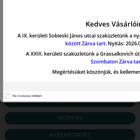
Olyan technológiákat használunk, mint a sütik, az eszközinformációk
tárolására és/vagy elérésére. Ezt a böngészési élmény javítása és (nem)
személyre szabott hirdetések megjelenítése érdekében tesszük. Ezen
Kedves Vásárlói
technológiákhoz való hozzájárulás lehetővé teszi számunkra, hogy olyan
adatokat dolgozzunk fel ezen az oldalon, mint a böngészési viselkedés
A IX. kerületi Sobieski János utcai szaküzletünk a n
vagy az egyedi azonosítók. A hozzájárulás megtagadása vagy
visszavonása hátrányosan befolyásolhat bizonyos funkciókat és
között Zárva tart.
Nyitás: 2026.0
funkciókat.
A XXIII. kerületi szaküzletünk a Grassalkovich út
Szombaton Zárva tar
ELFOGADÁS
SZOLGÁLTATÁSAINK
Megértésüket köszönjük, és kellemes
BEÁLLÍTÁSI LEHETŐSÉGEK
Cookie szabályzat
Privacy Statement
Ne mutassa többet
JAVÍTÁS
TELEPÍTÉS
KARBANTARTÁS