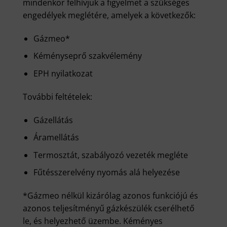
mindenkor felhívjuk a figyelmet a szükséges
engedélyek meglétére, amelyek a következők:
Gázmeo*
Kéményseprő szakvélemény
EPH nyilatkozat
További feltételek:
Gázellátás
Áramellátás
Termosztát, szabályozó vezeték megléte
Fűtésszerelvény nyomás alá helyezése
*Gázmeo nélkül kizárólag azonos funkciójú és
azonos teljesítményű gázkészülék cserélhető
le, és helyezhető üzembe. Kéményes