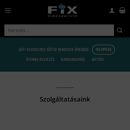
Skip
to
content
Keresés
a
következőre:
GÉPI VEGYSZERES FŰTÉSI RENDSZER ÁTMOSÁS
TELEPÍTÉS
ÜZEMBE HELYEZÉS
KARBANTARTÁS
JAVÍTÁS
Szolgáltatásaink