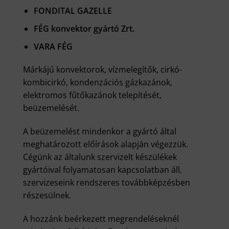
FONDITAL GAZELLE
FÉG konvektor gyártó Zrt.
VARA FÉG
Márkájú konvektorok, vízmelegítők, cirkó-
kombicirkó, kondenzációs gázkazánok,
elektromos fűtőkazánok telepítését,
beüzemelését.
A beüzemelést mindenkor a gyártó által
meghatározott előírások alapján végezzük.
Cégünk az általunk szervizelt készülékek
gyártóival folyamatosan kapcsolatban áll,
szervizeseink rendszeres továbbképzésben
részesülnek.
A hozzánk beérkezett megrendeléseknél