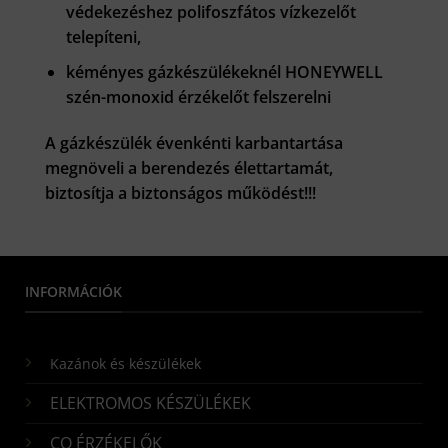
védekezéshez polifoszfátos vízkezelőt
telepíteni,
kéményes
gázkészülékeknél HONEYWELL
szén-monoxid érzékelőt felszerelni
A gázkészülék évenkénti karbantartása
megnöveli a berendezés élettartamát,
biztosítja a biztonságos működést!!!
INFORMÁCIÓK
Kazánok és készülékek
ELEKTROMOS KÉSZÜLÉKEK
CO ÉRZÉKELŐK