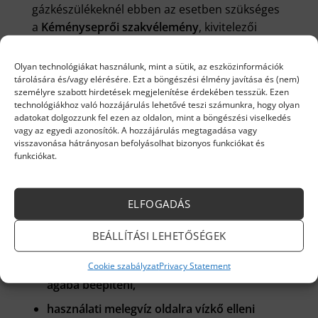
gázkészülékeknél ebben az esetben szükséges
a
Kéményseprői szakvélemény
, kivitelezői
nyilatkozat megléte.
Olyan technológiákat használunk, mint a sütik, az eszközinformációk
Ha a gázkészülék flexibilis gázcsatlakozással
tárolására és/vagy elérésére. Ezt a böngészési élmény javítása és (nem)
személyre szabott hirdetések megjelenítése érdekében tesszük. Ezen
van bekötve, akkor csőtörésre záró szelep,
technológiákhoz való hozzájárulás lehetővé teszi számunkra, hogy olyan
éghető anyagú flexibilis cső esetén hőre záró
adatokat dolgozzunk fel ezen az oldalon, mint a böngészési viselkedés
szelep is legyen beépítve a gázkészülék
vagy az egyedi azonosítók. A hozzájárulás megtagadása vagy
visszavonása hátrányosan befolyásolhat bizonyos funkciókat és
gázelzáró csapja után! Ilyenkor FONTOS EPH
funkciókat.
(érintésvédelmi) nyilatkozat.
Ajánljuk:
ELFOGADÁS
minden esetben a mágneses iszapleválasztó
BEÁLLÍTÁSI LEHETŐSÉGEK
szűrőt (FERNOX TF1), a gázkazán,
elektromos fűtőkazánok visszatérő fűtési
Cookie szabályzat
Privacy Statement
ágába beépíteni,
használati melegvíz oldalra vízkő elleni