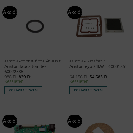
Akció!
Akció!
ARISTON ACO TERMÉKCSALÁD ALKATRÉSZEK
ARISTON ALKATRÉSZEK
Ariston lapos tömítés
Ariston égő 24kW – 60001851
60022835
Original
Current
Original
Current
988
Ft
839
Ft
64 156
Ft
54 583
Ft
price
price
price
price
Készleten
Készleten
was:
is:
was:
is:
988 Ft.
839 Ft.
64
54
KOSÁRBA TESZEM
KOSÁRBA TESZEM
156 Ft.
583 Ft.
Akció!
Akció!