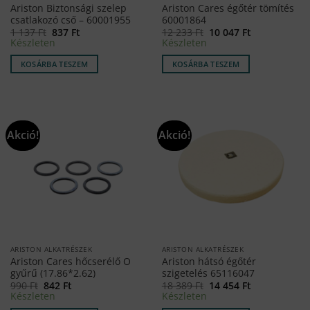
Ariston Biztonsági szelep
Ariston Cares égőtér tömítés
csatlakozó cső – 60001955
60001864
Original
Current
Original
Current
1 137
Ft
837
Ft
12 233
Ft
10 047
Ft
price
price
price
price
Készleten
Készleten
was:
is:
was:
is:
1
837 Ft.
12
10
KOSÁRBA TESZEM
KOSÁRBA TESZEM
137 Ft.
233 Ft.
047 Ft.
Akció!
Akció!
ARISTON ALKATRÉSZEK
ARISTON ALKATRÉSZEK
Ariston Cares hőcserélő O
Ariston hátsó égőtér
gyűrű (17.86*2.62)
szigetelés 65116047
Original
Current
Original
Current
990
Ft
842
Ft
18 389
Ft
14 454
Ft
price
price
price
price
Készleten
Készleten
was:
is:
was:
is: