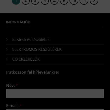
1
2
3
4
…
9
10
11
INFORMÁCIÓK
Kazánok és készülékek
ELEKTROMOS KÉSZÜLÉKEK
CO ÉRZÉKELŐK
Iratkozzon fel hírlevelünkre!
Név:
*
E-mail:
*