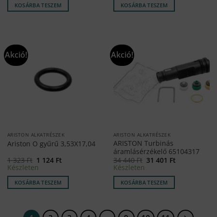
990 Ft.
842 Ft.
18
14
KOSÁRBA TESZEM
KOSÁRBA TESZEM
389 Ft.
454 Ft.
Akció!
Akció!
ARISTON ALKATRÉSZEK
ARISTON ALKATRÉSZEK
ARISTON Turbinás
Ariston O gyűrű 3,53X17,04
áramlásérzékelő 65104317
Original
Current
Original
Current
1 323
Ft
1 124
Ft
34 440
Ft
31 401
Ft
price
price
price
price
Készleten
Készleten
was:
is:
was:
is:
1
1
34
31
KOSÁRBA TESZEM
KOSÁRBA TESZEM
323 Ft.
124 Ft.
440 Ft.
401 Ft.