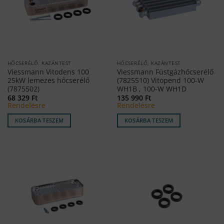
HŐCSERÉLŐ, KAZÁNTEST
HŐCSERÉLŐ, KAZÁNTEST
Viessmann Vitodens 100
Viessmann Füstgázhőcserélő
25kW lemezes hőcserélő
(7825510) Vitopend 100-W
(7875502)
WH1B , 100-W WH1D
68 329
Ft
135 990
Ft
Rendelésre
Rendelésre
KOSÁRBA TESZEM
KOSÁRBA TESZEM