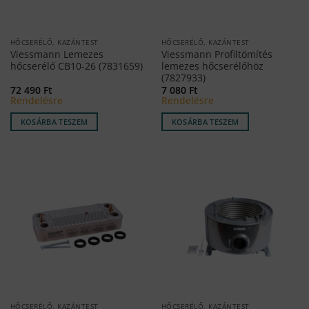
HŐCSERÉLŐ, KAZÁNTEST
HŐCSERÉLŐ, KAZÁNTEST
Viessmann Lemezes
Viessmann Profiltömítés
hőcserélő CB10-26 (7831659)
lemezes hőcserélőhöz
(7827933)
72 490
Ft
7 080
Ft
Rendelésre
Rendelésre
KOSÁRBA TESZEM
KOSÁRBA TESZEM
HŐCSERÉLŐ, KAZÁNTEST
HŐCSERÉLŐ, KAZÁNTEST