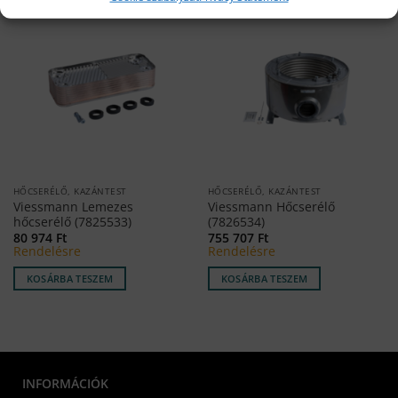
HŐCSERÉLŐ, KAZÁNTEST
HŐCSERÉLŐ, KAZÁNTEST
Viessmann Lemezes
Viessmann Hőcserélő
hőcserélő (7825533)
(7826534)
80 974
Ft
755 707
Ft
Rendelésre
Rendelésre
KOSÁRBA TESZEM
KOSÁRBA TESZEM
INFORMÁCIÓK