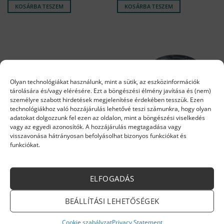
KOSÁRBA TESZEM
KOSÁRBA TESZEM
Olyan technológiákat használunk, mint a sütik, az eszközinformációk
tárolására és/vagy elérésére. Ezt a böngészési élmény javítása és (nem)
személyre szabott hirdetések megjelenítése érdekében tesszük. Ezen
technológiákhoz való hozzájárulás lehetővé teszi számunkra, hogy olyan
adatokat dolgozzunk fel ezen az oldalon, mint a böngészési viselkedés
vagy az egyedi azonosítók. A hozzájárulás megtagadása vagy
visszavonása hátrányosan befolyásolhat bizonyos funkciókat és
HŐCSERÉLŐ, KAZÁNTEST
HŐCSERÉLŐ, KAZÁNTEST
funkciókat.
Viessmann Füstgázhőcserélő
Viessmann Hőcserélő
Vitopend WH1B, WH1D,
19/26kW
WHKB (7825511)
143 812
Ft
406 890
Ft
ELFOGADÁS
Rendelésre
Rendelésre
KOSÁRBA TESZEM
KOSÁRBA TESZEM
BEÁLLÍTÁSI LEHETŐSÉGEK
Cookie szabályzat
Privacy Statement