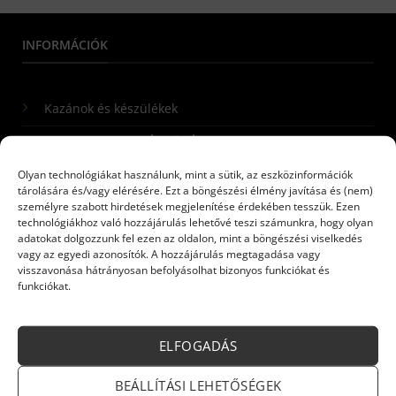
INFORMÁCIÓK
Kazánok és készülékek
ELEKTROMOS KÉSZÜLÉKEK
Olyan technológiákat használunk, mint a sütik, az eszközinformációk
CO ÉRZÉKELŐK
tárolására és/vagy elérésére. Ezt a böngészési élmény javítása és (nem)
személyre szabott hirdetések megjelenítése érdekében tesszük. Ezen
technológiákhoz való hozzájárulás lehetővé teszi számunkra, hogy olyan
Iratkozzon fel hírlevelünkre!
adatokat dolgozzunk fel ezen az oldalon, mint a böngészési viselkedés
vagy az egyedi azonosítók. A hozzájárulás megtagadása vagy
visszavonása hátrányosan befolyásolhat bizonyos funkciókat és
Név:
*
funkciókat.
E-mail:
*
ELFOGADÁS
BEÁLLÍTÁSI LEHETŐSÉGEK