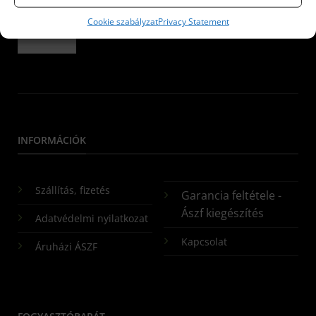
Cookie szabályzat
Privacy Statement
Küldés
INFORMÁCIÓK
Szállítás, fizetés
Garancia feltétele -
Ászf kiegészítés
Adatvédelmi nyilatkozat
Kapcsolat
Áruházi ÁSZF