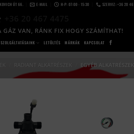
LKOVICH ÚT 66.
E-MAIL
H-P: 07:00 - 15:30
SZERVIZ: +36 20 4
+36 20 467 4475
 GÁZ VAN, RÁNK FIX HOGY SZÁMÍTHAT!
SZOLGÁLTATÁSAINK
LETÖLTÉS
MÁRKÁK
KAPCSOLAT
EK
/
RADIANT ALKATRÉSZEK
/
EGYÉB ALKATRÉSZE