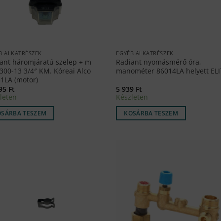
B ALKATRÉSZEK
EGYÉB ALKATRÉSZEK
ant háromjáratú szelep + m
Radiant nyomásmérő óra,
300-13 3/4″ KM. Kóreai Alco
manométer 86014LA helyett ELI
1LA (motor)
495
Ft
5 939
Ft
leten
Készleten
OSÁRBA TESZEM
KOSÁRBA TESZEM