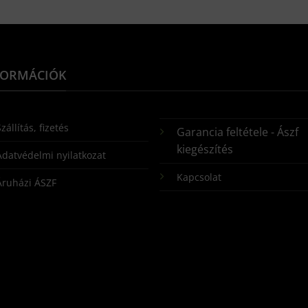
FORMÁCIÓK
zállítás, fizetés
Garancia feltétele - Ászf
kiegészítés
Adatvédelmi nyilatkozat
Kapcsolat
Áruházi ÁSZF