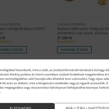
B ALKATRÉSZEK
EGYÉB ALKATRÉSZEK
ant Csőrögzítő klipsz ISOTH.
Radiant töltőcsonk, hideg víz-fű
d.)
előremenő csat.csonk. 26255LA
26
Ft
27 259
Ft
elésre
Rendelésre
OSÁRBA TESZEM
KOSÁRBA TESZEM
hnológiákat használunk, mint a sütik, az eszközinformációk tárolására és/vagy el
gészési élmény javítása és (nem) személyre szabott hirdetések megjelenítése é
Ezen technológiákhoz való hozzájárulás lehetővé teszi számunkra, hogy olyan ada
k fel ezen az oldalon, mint a böngészési viselkedés vagy az egyedi azonosítók. A
lás megtagadása vagy visszavonása hátrányosan befolyásolhat bizonyos funkció
.
ELFOGADÁS
BEÁLLÍTÁSI LEHETŐSÉG