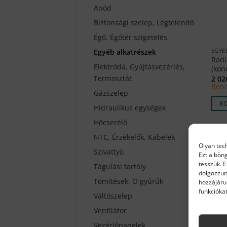
Anód
Biztonsági szelep, Légtelenítő
Égő, Égőtér szigetelés
EGYÉ
Egyéb alkatrészek
Radi
Elektróda, Gyújtásvezérlés,
(kon
Termosztát
2 0
Rend
Gázszelep
K
Hidraulikus egységek
Hőcserélő
NTC, Érzékelők, Kábelek
Olyan tec
Szivattyú
Ezt a bön
tesszük. 
Tágulási tartály
dolgozzun
Tömítések, O gyűrűk
hozzájáru
funkciókat
Váltószelep
Ventilátor
Vezérlőpanelek