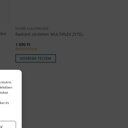
EGYÉB ALKATRÉSZEK
tési
Radiant záróelem MULTIPLEX ZYTEL
1 890
Ft
Rendelésre
KOSÁRBA TESZEM
érésére.
rdekében
tokat
kat és
EK