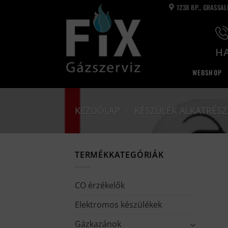
Skip
1238 BP., GRASSA
to
content
HA
WEBSHOP
KEZDŐLAP
/
KÉSZÜLÉK ALKATRÉSZ
TERMÉKKATEGÓRIÁK
CO érzékelők
Elektromos készülékek
Gázkazánok