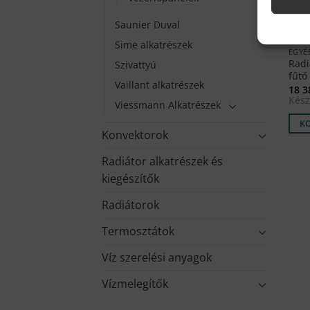
Saunier Duval
Sime alkatrészek
EGYÉ
Radi
Szivattyú
fűtő
Vaillant alkatrészek
18 
Kész
Viessmann Alkatrészek
K
Konvektorok
Radiátor alkatrészek és
kiegészítők
Radiátorok
Termosztátok
Víz szerelési anyagok
Vízmelegítők