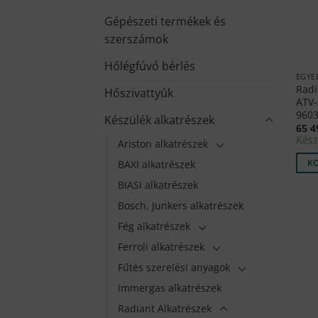
Gépészeti termékek és
szerszámok
Hőlégfúvó bérlés
EGYÉ
Radi
Hőszivattyúk
ATV-
9603
Készülék alkatrészek
65 
Kész
Ariston alkatrészek
K
BAXI alkatrészek
BIASI alkatrészek
Bosch, Junkers alkatrészek
Fég alkatrészek
Ferroli alkatrészek
Fűtés szerelési anyagok
Immergas alkatrészek
Radiant Alkatrészek