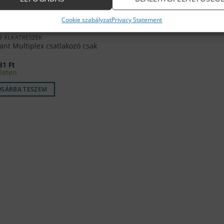
Cookie szabályzat
Privacy Statement
B ALKATRÉSZEK
ant Multiplex csatlakozó csak
381
Ft
leten
OSÁRBA TESZEM