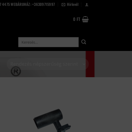
67 4475 WEBÁRUHÁZ: +36309715997
Hírlevél
0
FT
Keresés
a
következőre:
K