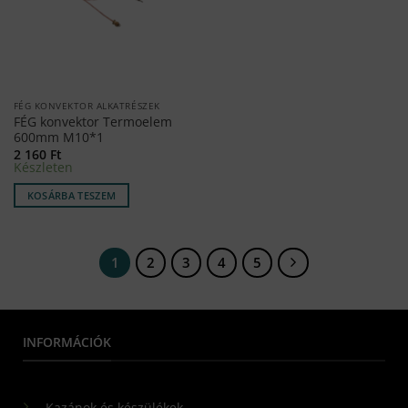
FÉG KONVEKTOR ALKATRÉSZEK
FÉG konvektor Termoelem
600mm M10*1
2 160
Ft
Készleten
KOSÁRBA TESZEM
1
2
3
4
5
INFORMÁCIÓK
Kazánok és készülékek