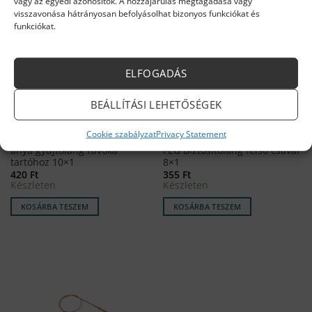
vagy az egyedi azonosítók. A hozzájárulás megtagadása vagy
visszavonása hátrányosan befolyásolhat bizonyos funkciókat és
funkciókat.
ELFOGADÁS
BEÁLLÍTÁSI LEHETŐSÉGEK
Cookie szabályzat
Privacy Statement
FÉG KONVEKTOR ALKATRÉSZEK
FÉG KONVEKTOR ALKATRÉSZEK
anya gyújtóláng fúvóka
FÉG Biztosítóláng felső csavar
tartóhoz 10×1
8×1
420
Ft
355
Ft
Készleten
Készleten
KOSÁRBA TESZEM
KOSÁRBA TESZEM