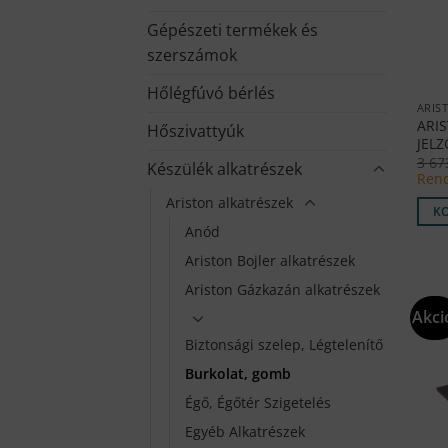
Gépészeti termékek és
szerszámok
Hőlégfúvó bérlés
ARIS
ARI
Hőszivattyúk
JELZ
3 6
Készülék alkatrészek
Rend
Ariston alkatrészek
K
Anód
Ariston Bojler alkatrészek
Ariston Gázkazán alkatrészek
Akci
Biztonsági szelep, Légtelenítő
Burkolat, gomb
Égő, Égőtér Szigetelés
Egyéb Alkatrészek