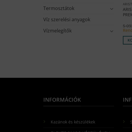
ARIS
Termosztátok
ARI
PRE
Víz szerelési anyagok
5 0
Rend
Vízmelegítők
K
INFORMÁCIÓK
IN
Kazánok és készülékek
S