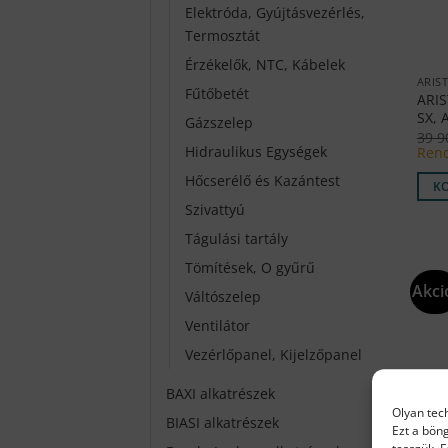
Elektróda, Gyújtásvezérlés,
Termosztát
Érzékelők, NTC, Kábelek
ARIS
Fűtőbetét
ARIS
SX, 
Gázszelep
39 
Hidraulikus Egységek
Rend
Hőcserélő és Kazántest
K
Szivattyú
Tágulási tartály
Tömítések, O gyűrű
Akci
Váltószelep
Ventilátor
Vezérlőpanel, Kijelzőpanel
BAXI alkatrészek
Olyan tec
BIASI alkatrészek
Ezt a bön