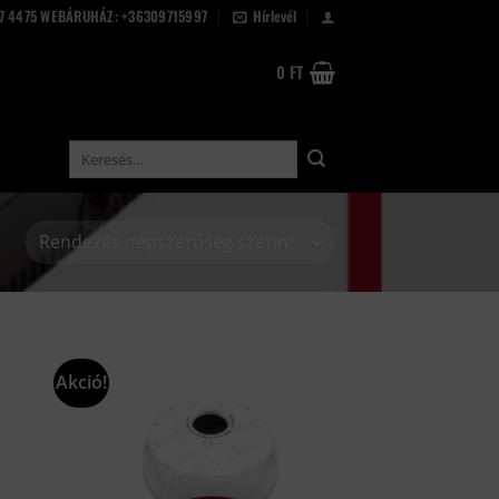
67 4475 WEBÁRUHÁZ: +36309715997
Hírlevél
0
FT
Keresés
a
következőre:
Akció!