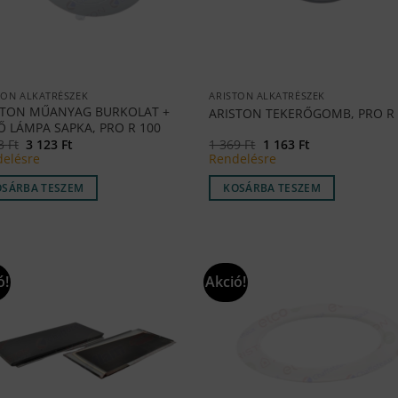
TON ALKATRÉSZEK
ARISTON ALKATRÉSZEK
STON MŰANYAG BURKOLAT +
ARISTON TEKERŐGOMB, PRO R 
Ő LÁMPA SAPKA, PRO R 100
Original
Current
Original
Current
73
Ft
3 123
Ft
1 369
Ft
1 163
Ft
price
price
price
price
elésre
Rendelésre
was:
is:
was:
is:
3
3
1
1
OSÁRBA TESZEM
KOSÁRBA TESZEM
673 Ft.
123 Ft.
369 Ft.
163 Ft.
ó!
Akció!