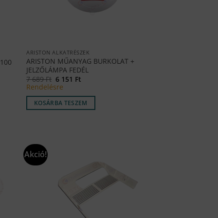
ARISTON ALKATRÉSZEK
ARISTON MŰANYAG BURKOLAT +
100
JELZŐLÁMPA FEDÉL
Original
Current
7 689
Ft
6 151
Ft
price
price
Rendelésre
was:
is:
7
6
KOSÁRBA TESZEM
689 Ft.
151 Ft.
Akció!