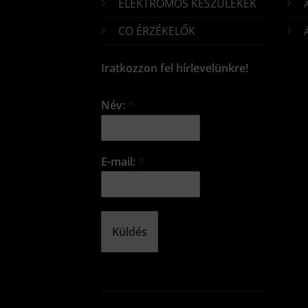
ELEKTROMOS KÉSZÜLÉKEK
CO ÉRZÉKELŐK
Iratkozzon fel hírlevelünkre!
Név:
*
E-mail:
*
Küldés