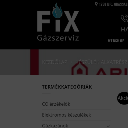
Skip
1238 BP., GRASSA
to
content
HA
WEBSHOP
KEZDŐLAP
/
KÉSZÜLÉK ALKATRÉSZ
TERMÉKKATEGÓRIÁK
Akci
CO érzékelők
Elektromos készülékek
Gázkazánok