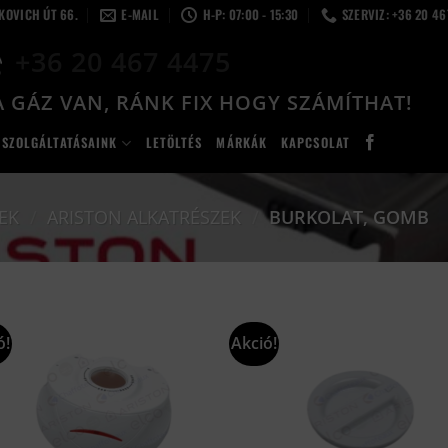
LKOVICH ÚT 66.
E-MAIL
H-P: 07:00 - 15:30
SZERVIZ: +36 20 4
+36 20 467 4475
 GÁZ VAN, RÁNK FIX HOGY SZÁMÍTHAT!
SZOLGÁLTATÁSAINK
LETÖLTÉS
MÁRKÁK
KAPCSOLAT
EK
/
ARISTON ALKATRÉSZEK
/
BURKOLAT, GOMB
ó!
Akció!