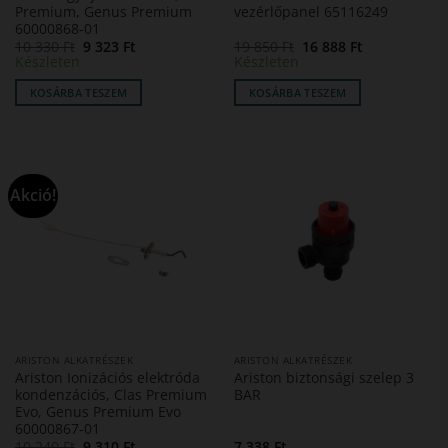
Premium, Genus Premium
vezérlőpanel 65116249
60000868-01
Original
Current
Original
Current
10 330
Ft
9 323
Ft
19 850
Ft
16 888
Ft
price
price
price
price
Készleten
Készleten
was:
is:
was:
is:
10
9
19
16
KOSÁRBA TESZEM
KOSÁRBA TESZEM
330 Ft.
323 Ft.
850 Ft.
888 Ft.
Akció!
ARISTON ALKATRÉSZEK
ARISTON ALKATRÉSZEK
Ariston Ionizációs elektróda
Ariston biztonsági szelep 3
kondenzációs, Clas Premium
BAR
Evo, Genus Premium Evo
60000867-01
Original
Current
10 240
Ft
9 310
Ft
7 338
Ft