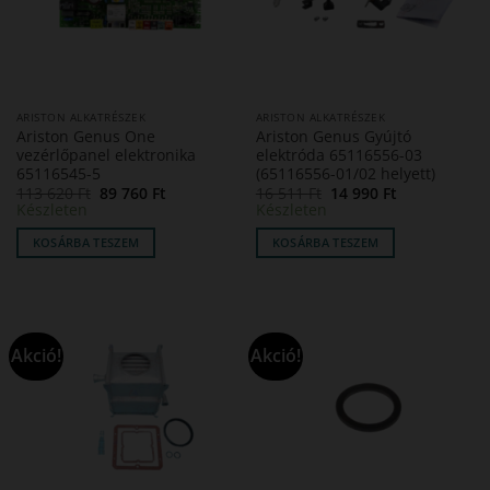
ARISTON ALKATRÉSZEK
ARISTON ALKATRÉSZEK
Ariston Genus One
Ariston Genus Gyújtó
vezérlőpanel elektronika
elektróda 65116556-03
65116545-5
(65116556-01/02 helyett)
Original
Current
Original
Current
113 620
Ft
89 760
Ft
16 511
Ft
14 990
Ft
price
price
price
price
Készleten
Készleten
was:
is:
was:
is:
113
89
16
14
KOSÁRBA TESZEM
KOSÁRBA TESZEM
620 Ft.
760 Ft.
511 Ft.
990 Ft.
Akció!
Akció!