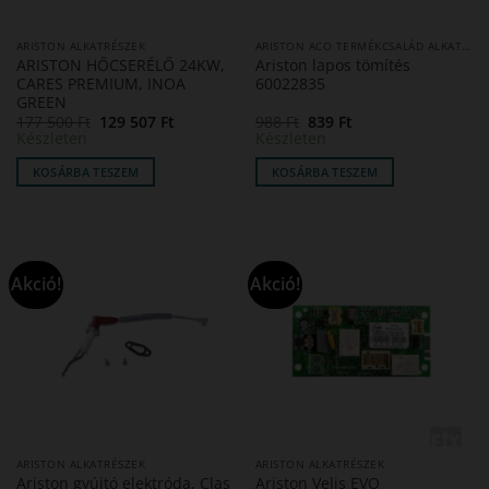
ARISTON ALKATRÉSZEK
ARISTON ACO TERMÉKCSALÁD ALKATRÉSZEK
ARISTON HŐCSERÉLŐ 24KW,
Ariston lapos tömítés
CARES PREMIUM, INOA
60022835
GREEN
Original
Current
Original
Current
177 500
Ft
129 507
Ft
988
Ft
839
Ft
price
price
price
price
Készleten
Készleten
was:
is:
was:
is:
177
129
988 Ft.
839 Ft.
KOSÁRBA TESZEM
KOSÁRBA TESZEM
500 Ft.
507 Ft.
Akció!
Akció!
ARISTON ALKATRÉSZEK
ARISTON ALKATRÉSZEK
Ariston gyújtó elektróda, Clas
Ariston Velis EVO