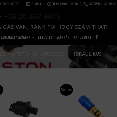
LKOVICH ÚT 66.
E-MAIL
H-P: 07:00 - 15:30
SZERVIZ: +36 20 4
+36 20 467 4475
 GÁZ VAN, RÁNK FIX HOGY SZÁMÍTHAT!
SZOLGÁLTATÁSAINK
LETÖLTÉS
MÁRKÁK
KAPCSOLAT
EK
/
ARISTON ALKATRÉSZEK
/
HIDRAULIKUS
ó!
Akció!