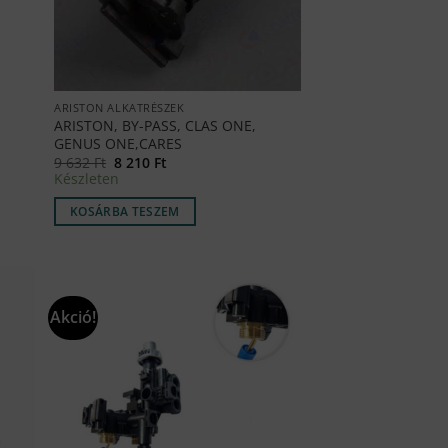
ARISTON ALKATRÉSZEK
ARISTON, BY-PASS, CLAS ONE,
GENUS ONE,CARES
Original
Current
9 632
Ft
8 210
Ft
price
price
Készleten
was:
is:
9
8
KOSÁRBA TESZEM
632 Ft.
210 Ft.
Akció!