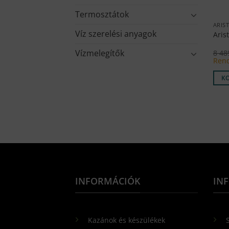
Termosztátok
ARIS
Víz szerelési anyagok
Aris
Vízmelegítők
8 4
Rend
K
INFORMÁCIÓK
IN
Kazánok és készülékek
S