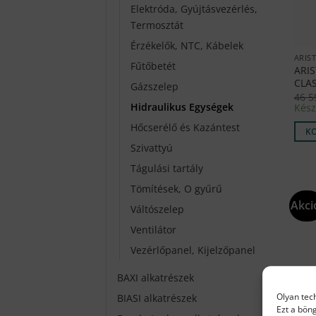
Elektróda, Gyújtásvezérlés,
Termosztát
Érzékelők, NTC, Kábelek
ARIS
Fűtőbetét
ARI
CLA
Gázszelep
46 
Hidraulikus Egységek
Kész
Hőcserélő és Kazántest
K
Szivattyú
Tágulási tartály
Tömítések, O gyűrű
Akci
Váltószelep
Ventilátor
Vezérlőpanel, Kijelzőpanel
BAXI alkatrészek
Olyan tec
BIASI alkatrészek
Ezt a bön