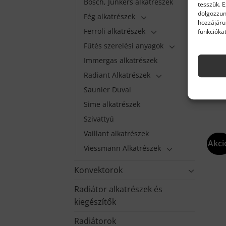
Bosch, Junkers alkatrészek
tesszük. 
dolgozzun
Fég alkatrészek
hozzájáru
ARIS
Ferroli alkatrészek
funkciókat
Aris
Fűtés szerelési anyagok
651
Immergas alkatrészek
11 
Kész
Radiant Alkatrészek
Saunier Duval
K
Sime alkatrészek
Szivattyú
Vaillant alkatrészek
Akci
Viessmann Alkatrészek
Konvektorok
Radiátor alkatrészek és
kiegészítők
Radiátorok