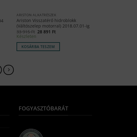
ARISTON ALKATRÉSZEK
Ariston Visszatérő hidroblokk
04
(Váltószelep motorral) 2018.07.01-ig
Original
Current
33 915
Ft
28 891
Ft
price
price
Készleten
was:
is:
33
28
KOSÁRBA TESZEM
915 Ft.
891 Ft.
FOGYASZTÓBARÁT