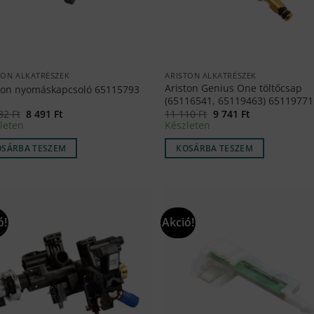
TON ALKATRÉSZEK
ARISTON ALKATRÉSZEK
Ariston Genius One töltőcsap
ton nyomáskapcsoló 65115793
(65116541, 65119463) 65119771
Original
Current
Original
Current
382
Ft
8 491
Ft
11 110
Ft
9 741
Ft
price
price
price
price
leten
Készleten
was:
is:
was:
is:
11
8
11
9
OSÁRBA TESZEM
KOSÁRBA TESZEM
382 Ft.
491 Ft.
110 Ft.
741 Ft.
ó!
Akció!