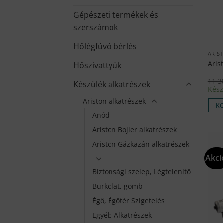
Gépészeti termékek és
szerszámok
Hőlégfúvó bérlés
ARIS
Aris
Hőszivattyúk
11 
Készülék alkatrészek
Kész
Ariston alkatrészek
K
Anód
Ariston Bojler alkatrészek
Ariston Gázkazán alkatrészek
Akci
Biztonsági szelep, Légtelenítő
Burkolat, gomb
Égő, Égőtér Szigetelés
Egyéb Alkatrészek