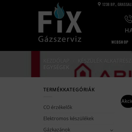
Skip
1238 BP., GRASSA
to
content
HA
WEBSHOP
KEZDŐLAP
/
KÉSZÜLÉK ALKATRÉSZ
EGYSÉGEK
TERMÉKKATEGÓRIÁK
Akci
CO érzékelők
Elektromos készülékek
Gázkazánok