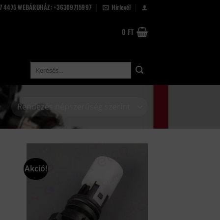
67 4475 WEBÁRUHÁZ: +36309715997
Hírlevél
0
FT
Keresés
a
következőre:
Akció!