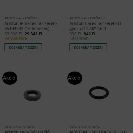
ARISTON ALKATRÉSZEK
ARISTON ALKATRÉSZEK
Ariston lemezes hőcserélő
Ariston Cares hőcserélő O
65104333 (16 lemezes)
gyűrű (17.86*2.62)
Original
Current
Original
Current
33 908
Ft
29 341
Ft
990
Ft
842
Ft
price
price
price
price
Rendelésre
Készleten
was:
is:
was:
is:
33
29
990 Ft.
842 Ft.
KOSÁRBA TESZEM
KOSÁRBA TESZEM
908 Ft.
341 Ft.
Akció!
Akció!
ARISTON ALKATRÉSZEK
ARISTON ALKATRÉSZEK
Ariston HMV hőcserélő
ARISTON HMV HŐCSERÉLŐ O