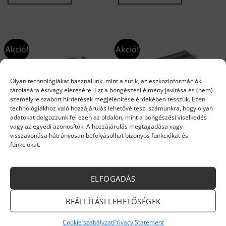
803 Ft.
482 Ft.
934 Ft.
030 Ft.
Akció!
Akció!
Olyan technológiákat használunk, mint a sütik, az eszközinformációk
tárolására és/vagy elérésére. Ezt a böngészési élmény javítása és (nem)
személyre szabott hirdetések megjelenítése érdekében tesszük. Ezen
technológiákhoz való hozzájárulás lehetővé teszi számunkra, hogy olyan
adatokat dolgozzunk fel ezen az oldalon, mint a böngészési viselkedés
vagy az egyedi azonosítók. A hozzájárulás megtagadása vagy
ARISTON ALKATRÉSZEK
ARISTON ALKATRÉSZEK
visszavonása hátrányosan befolyásolhat bizonyos funkciókat és
Ariston hőcserélő 65105094
Ariston hőcserélő 65106297
funkciókat.
Original
Current
Original
Current
168 417
Ft
143 154
Ft
99 680
Ft
88 891
Ft
price
price
price
price
Készleten
Rendelésre
was:
is:
was:
is:
168
143
99
88
KOSÁRBA TESZEM
KOSÁRBA TESZEM
417 Ft.
154 Ft.
680 Ft.
891 Ft.
ELFOGADÁS
BEÁLLÍTÁSI LEHETŐSÉGEK
Cookie szabályzat
Privacy Statement