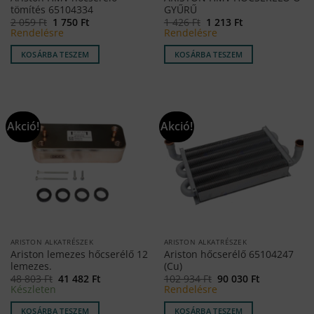
tömítés 65104334
GYŰRŰ
Original
Current
Original
Current
2 059
Ft
1 750
Ft
1 426
Ft
1 213
Ft
price
price
price
price
Rendelésre
Rendelésre
was:
is:
was:
is:
2
1
1
1
KOSÁRBA TESZEM
KOSÁRBA TESZEM
059 Ft.
750 Ft.
426 Ft.
213 Ft.
Akció!
Akció!
ARISTON ALKATRÉSZEK
ARISTON ALKATRÉSZEK
Ariston lemezes hőcserélő 12
Ariston hőcserélő 65104247
lemezes.
(Cu)
Original
Current
Original
Current
48 803
Ft
41 482
Ft
102 934
Ft
90 030
Ft
price
price
price
price
Készleten
Rendelésre
was:
is:
was:
is:
48
41
102
90
KOSÁRBA TESZEM
KOSÁRBA TESZEM