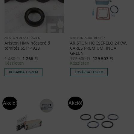
ARISTON ALKATRÉSZEK
ARISTON ALKATRÉSZEK
Ariston HMV hőcserélő
ARISTON HŐCSERÉLŐ 24KW,
tömítés 65114928
CARES PREMIUM, INOA
GREEN
Original
Current
Original
Current
1 480
Ft
1 266
Ft
177 500
Ft
129 507
Ft
price
price
price
price
Készleten
Készleten
was:
is:
was:
is:
1
1
177
129
KOSÁRBA TESZEM
KOSÁRBA TESZEM
480 Ft.
266 Ft.
500 Ft.
507 Ft.
Akció!
Akció!