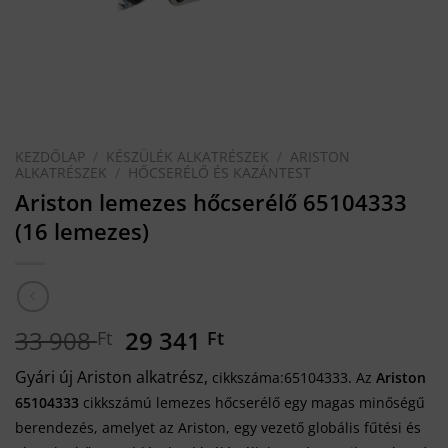
KEZDŐLAP
/
KÉSZÜLÉK ALKATRÉSZEK
/
ARISTON
ALKATRÉSZEK
/
HŐCSERÉLŐ ÉS KAZÁNTEST
Ariston lemezes hőcserélő 65104333
(16 lemezes)
Original
Current
33 908
29 341
Ft
Ft
price
price
Gyári új Ariston alkatrész,
cikkszáma:65104333.
Az
Ariston
was:
is:
65104333
cikkszámú lemezes hőcserélő egy magas minőségű
33
29
berendezés, amelyet az Ariston, egy vezető globális fűtési és
908 Ft.
341 Ft.