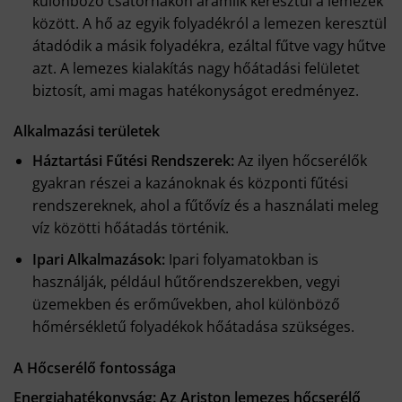
különböző csatornákon áramlik keresztül a lemezek
között. A hő az egyik folyadékról a lemezen keresztül
átadódik a másik folyadékra, ezáltal fűtve vagy hűtve
azt. A lemezes kialakítás nagy hőátadási felületet
biztosít, ami magas hatékonyságot eredményez.
Alkalmazási területek
Háztartási Fűtési Rendszerek:
Az ilyen hőcserélők
gyakran részei a kazánoknak és központi fűtési
rendszereknek, ahol a fűtővíz és a használati meleg
víz közötti hőátadás történik.
Ipari Alkalmazások:
Ipari folyamatokban is
használják, például hűtőrendszerekben, vegyi
üzemekben és erőművekben, ahol különböző
hőmérsékletű folyadékok hőátadása szükséges.
A Hőcserélő fontossága
Energiahatékonyság: Az Ariston lemezes hőcserélő