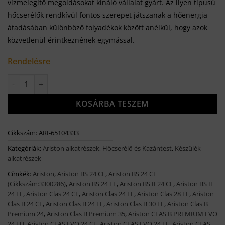
vízmelegítő megoldásokat kínáló vállalat gyárt. Az ilyen típusú
hőcserélők rendkívül fontos szerepet játszanak a hőenergia
átadásában különböző folyadékok között anélkül, hogy azok
közvetlenül érintkeznének egymással.
Rendelésre
Ariston lemezes hőcserélő 65104333 (16 lemezes) mennyiség
KOSÁRBA TESZEM
Cikkszám:
ARI-65104333
Kategóriák:
Ariston alkatrészek
,
Hőcserélő és Kazántest
,
Készülék
alkatrészek
Címkék:
Ariston
,
Ariston BS 24 CF
,
Ariston BS 24 CF
(Cikkszám:3300286)
,
Ariston BS 24 FF
,
Ariston BS II 24 CF
,
Ariston BS II
24 FF
,
Ariston Clas 24 CF
,
Ariston Clas 24 FF
,
Ariston Clas 28 FF
,
Ariston
Clas B 24 CF
,
Ariston Clas B 24 FF
,
Ariston Clas B 30 FF
,
Ariston Clas B
Premium 24
,
Ariston Clas B Premium 35
,
Ariston CLAS B PREMIUM EVO
24 EU
,
Ariston CLAS EVO 24 CF
,
Ariston CLAS EVO 24 FF
,
Ariston CLAS