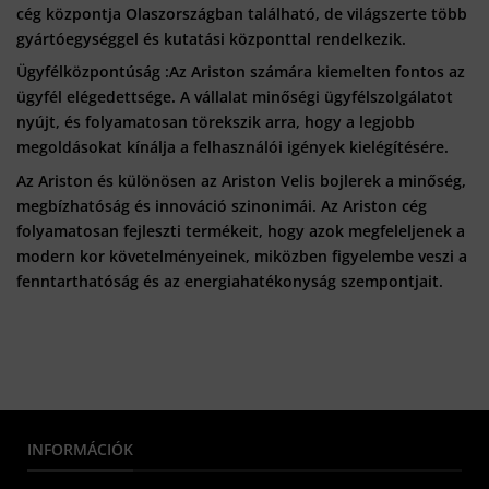
cég központja Olaszországban található, de világszerte több
gyártóegységgel és kutatási központtal rendelkezik.
Ügyfélközpontúság :Az Ariston számára kiemelten fontos az
ügyfél elégedettsége. A vállalat minőségi ügyfélszolgálatot
nyújt, és folyamatosan törekszik arra, hogy a legjobb
megoldásokat kínálja a felhasználói igények kielégítésére.
Az Ariston és különösen az Ariston Velis bojlerek a minőség,
megbízhatóság és innováció szinonimái. Az Ariston cég
folyamatosan fejleszti termékeit, hogy azok megfeleljenek a
modern kor követelményeinek, miközben figyelembe veszi a
fenntarthatóság és az energiahatékonyság szempontjait.
INFORMÁCIÓK