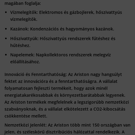
magában foglalja:
Vízmelegítők
: Elektromos és gázbojlerek, hőszivattyús
vízmelegítők.
Kazánok
: Kondenzációs és hagyományos kazánok.
Hőszivattyúk
: Hőszivattyús rendszerek fűtéshez és
hűtéshez.
Napelemek
: Napkollektoros rendszerek melegvíz
előállításához.
Innováció és Fenntarthatóság: Az Ariston nagy hangsúlyt
fektet az innovációra és a fenntarthatóságra. A vállalat
folyamatosan fejleszti termékeit, hogy azok minél
energiatakarékosabbak és környezetbarátabbak legyenek.
Az Ariston termékek megfelelnek a legszigorúbb nemzetközi
szabványoknak, és a vállalat elkötelezett a CO2-kibocsátás
csökkentése mellett.
Nemzetközi Jelenlét: Az Ariston több mint 150 országban van
jelen, és széleskörű disztribúciós hálózattal rendelkezik. A