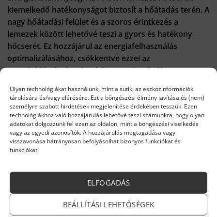
kiemelkedő hatékonyságot biztosít a hőátadás terén. A
nagy hőátadási felület és a szoros érintkezés a
lemezek között lehetővé teszi a gyors és hatékony
hőcserét. Ez hozzájárul az energiafelhasználás
optimalizálásához, csökkentve ezzel az
energiaköltségeket és a környezeti terhelést.
Kompakt Kialakítás: A lemezes hőcserélők kompakt
Olyan technológiákat használunk, mint a sütik, az eszközinformációk
méretűek, ami helytakarékos megoldást jelent mind
tárolására és/vagy elérésére. Ezt a böngészési élmény javítása és (nem)
személyre szabott hirdetések megjelenítése érdekében tesszük. Ezen
háztartási, mind ipari környezetben. Ez különösen
technológiákhoz való hozzájárulás lehetővé teszi számunkra, hogy olyan
fontos ott, ahol a hely korlátozott, például
adatokat dolgozzunk fel ezen az oldalon, mint a böngészési viselkedés
vagy az egyedi azonosítók. A hozzájárulás megtagadása vagy
kazánházakban vagy gépházakban.
visszavonása hátrányosan befolyásolhat bizonyos funkciókat és
Karbantartás és Megbízhatóság: A rozsdamentes acél
funkciókat.
felhasználása nemcsak a tartósságot növeli, hanem
megkönnyíti a karbantartást is. A lemezes hőcserélők
ELFOGADÁS
könnyen tisztíthatók és szervizelhetők, ami hosszú
élettartamot és megbízható működést garantál.
BEÁLLÍTÁSI LEHETŐSÉGEK
Az Ariston 65104333 lemezes hőcserélő
egy sokoldalú,