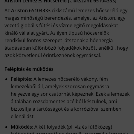
Ariston Lemezes Hőcserélő (Cikkszám: 65104333)
Az
Ariston 65104333
cikkszámú lemezes hőcserélő egy
magas minőségű berendezés, amelyet az Ariston, egy
vezető globális fűtési és vízmelegítő megoldásokat
kínáló vállalat gyárt. Az ilyen típusú hőcserélők
rendkívül fontos szerepet játszanak a hőenergia
átadásában különböző folyadékok között anélkül, hogy
azok közvetlenül érintkeznének egymással.
Felépítés és működés
Felépítés:
A lemezes hőcserélő vékony, fém
lemezekből áll, amelyek szorosan egymásra
helyezve egy sor csatornát képeznek. Ezek a lemezek
általában rozsdamentes acélból készülnek, ami
biztosítja a tartósságot és a korrózióval szembeni
ellenállást.
Működés:
A két folyadék (pl. víz és fűtőközeg)