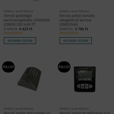
FERROLI ALKATRÉSZEK
FERROLI ALKATRÉSZEK
Ferroli pelletégő
Ferroli pellet tömítés
karimaszigetelés (3560490)
adagolócső karima
(39839120) SUN P7
(39833340)
Original
Current
Original
Current
9 919
Ft
9 423
Ft
3 997
Ft
3 796
Ft
price
price
price
price
Rendelésre
Rendelésre
was:
is:
was:
is:
9
9
3
3
KOSÁRBA TESZEM
KOSÁRBA TESZEM
919 Ft.
423 Ft.
997 Ft.
796 Ft.
Akció!
Akció!
FERROLI ALKATRÉSZEK
FERROLI ALKATRÉSZEK
Ferroli pellet égő rostély új!
Ferroli pellet kezelőpanel Sun