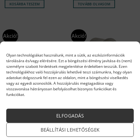
14
13
39
37
KOSÁRBA TESZEM
TOVÁBB OLVASOM
499 Ft.
774 Ft.
639 Ft.
657 Ft.
Akció!
Akció!
Olyan technológiákat használunk, mint a sütik, az eszközinformációk
tárolására és/vagy elérésére. Ezt a böngészési élmény javítása és (nem)
személyre szabott hirdetések megjelenítése érdekében tesszük. Ezen
technológiákhoz való hozzájárulás lehetővé teszi számunkra, hogy olyan
adatokat dolgozzunk fel ezen az oldalon, mint a böngészési viselkedés
vagy az egyedi azonosítók. A hozzájárulás megtagadása vagy
FERROLI ALKATRÉSZEK
FERROLI ALKATRÉSZEK
visszavonása hátrányosan befolyásolhat bizonyos funkciókat és
Ferroli pellet fotóellenállás
Ferroli pelletégő égőcső Sun
funkciókat.
SUN P7 P12
P12 Sun P12N
Original
Current
Original
Current
24 990
Ft
23 740
Ft
198 780
Ft
188 841
Ft
price
price
price
price
Készleten
Készleten
was:
is:
was:
is:
ELFOGADÁS
24
23
198
188
KOSÁRBA TESZEM
KOSÁRBA TESZEM
990 Ft.
740 Ft.
780 Ft.
841 Ft.
BEÁLLÍTÁSI LEHETŐSÉGEK