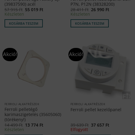
(39837590) acél
P7N, P12N (38328200)
Original
Current
Original
Current
57 915
Ft
55 019
Ft
28 411
Ft
26 990
Ft
price
price
price
price
Készleten
Készleten
was:
is:
was:
is:
57
55
28
26
KOSÁRBA TESZEM
KOSÁRBA TESZEM
915 Ft.
019 Ft.
411 Ft.
990 Ft.
Akció!
Akció!
FERROLI ALKATRÉSZEK
FERROLI ALKATRÉSZEK
Ferroli pelletégő
Ferroli pellet kezelőpanel
karimaszigetelés (35605060)
(törékeny!)
Original
Current
Original
Current
14 499
Ft
13 774
Ft
39 639
Ft
37 657
Ft
price
price
price
price
Készleten
Elfogyott
was:
is:
was:
is: