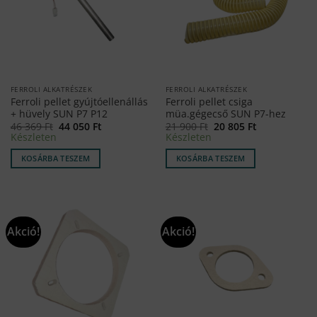
FERROLI ALKATRÉSZEK
FERROLI ALKATRÉSZEK
Ferroli pellet gyújtóellenállás
Ferroli pellet csiga
+ hüvely SUN P7 P12
müa.gégecső SUN P7-hez
Original
Current
Original
Current
46 369
Ft
44 050
Ft
21 900
Ft
20 805
Ft
price
price
price
price
Készleten
Készleten
was:
is:
was:
is:
46
44
21
20
KOSÁRBA TESZEM
KOSÁRBA TESZEM
369 Ft.
050 Ft.
900 Ft.
805 Ft.
Akció!
Akció!