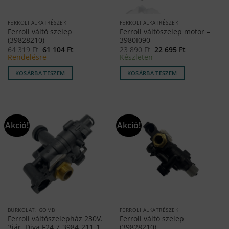
FERROLI ALKATRÉSZEK
FERROLI ALKATRÉSZEK
Ferroli váltó szelep
Ferroli váltószelep motor –
(39828210)
3980I090
Original
Current
Original
Current
64 319
Ft
61 104
Ft
23 890
Ft
22 695
Ft
price
price
price
price
Rendelésre
Készleten
was:
is:
was:
is:
64
61
23
22
KOSÁRBA TESZEM
KOSÁRBA TESZEM
319 Ft.
104 Ft.
890 Ft.
695 Ft.
Akció!
Akció!
BURKOLAT, GOMB
FERROLI ALKATRÉSZEK
Ferroli váltószelepház 230V.
Ferroli váltó szelep
3jár. Diva F24 7-3984-211-1
(39828210)