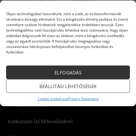
(36902940, 39842110)
Original
Current
Original
Current
57 900
Ft
55 005
Ft
71 290
Ft
67 726
Ft
price
price
price
price
Olyan technológiákat használunk, mint a sütik, az eszközinformációk
Rendelésre
Rendelésre
was:
is:
was:
is:
tárolására és/vagy elérésére. Ezt a böngészési élmény javítása és (nem)
57
55
71
67
KOSÁRBA TESZEM
KOSÁRBA TESZEM
személyre szabott hirdetések megjelenítése érdekében tesszük. Ezen
900 Ft.
005 Ft.
290 Ft.
726 Ft.
technológiákhoz való hozzájárulás lehetővé teszi számunkra, hogy olyan
adatokat dolgozzunk fel ezen az oldalon, mint a böngészési viselkedés
vagy az egyedi azonosítók. A hozzájárulás megtagadása vagy
visszavonása hátrányosan befolyásolhat bizonyos funkciókat és
funkciókat.
INFORMÁCIÓK
ELFOGADÁS
Kazánok és készülékek
BEÁLLÍTÁSI LEHETŐSÉGEK
ELEKTROMOS KÉSZÜLÉKEK
Cookie szabályzat
Privacy Statement
CO ÉRZÉKELŐK
Iratkozzon fel hírlevelünkre!