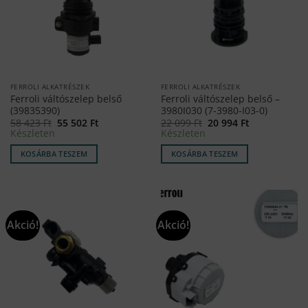
FERROLI ALKATRÉSZEK
FERROLI ALKATRÉSZEK
Ferroli váltószelep belső
Ferroli váltószelep belső –
(39835390)
3980I030 (7-3980-I03-0)
Original
Current
Original
Current
58 423
Ft
55 502
Ft
22 099
Ft
20 994
Ft
price
price
price
price
Készleten
Készleten
was:
is:
was:
is:
58
55
22
20
KOSÁRBA TESZEM
KOSÁRBA TESZEM
423 Ft.
502 Ft.
099 Ft.
994 Ft.
Akció!
Akció!