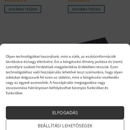
Rendelésre
Rendelésre
KOSÁRBA TESZEM
KOSÁRBA TESZEM
Olyan technológiákat használunk, mint a sütik, az eszközinformációk
tárolására és/vagy elérésére. Ezt a böngészési élmény javítása és (nem)
személyre szabott hirdetések megjelenítése érdekében tesszük. Ezen
technológiákhoz való hozzájárulás lehetővé teszi számunkra, hogy olyan
adatokat dolgozzunk fel ezen az oldalon, mint a böngészési viselkedés
vagy az egyedi azonosítók. A hozzájárulás megtagadása vagy
KÉSZÜLÉK ALKATRÉSZEK
KÉSZÜLÉK ALKATRÉSZEK
visszavonása hátrányosan befolyásolhat bizonyos funkciókat és
Viessmann Vitopend 100
Viessmann Tüzelésvezérlő
funkciókat.
Szabályzó GG2RLU (7833175)
automatika S1
341 112
Ft
0
Ft
Rendelésre
Rendelésre
ELFOGADÁS
KOSÁRBA TESZEM
KOSÁRBA TESZEM
BEÁLLÍTÁSI LEHETŐSÉGEK