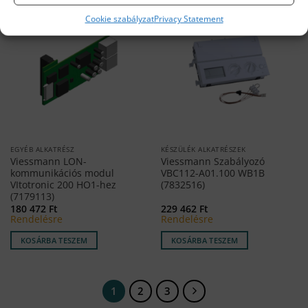
Cookie szabályzat
Privacy Statement
EGYÉB ALKATRÉSZ
KÉSZÜLÉK ALKATRÉSZEK
Viessmann LON-
Viessmann Szabályozó
kommunikációs modul
VBC112-A01.100 WB1B
VItotronic 200 HO1-hez
(7832516)
(7179113)
180 472
Ft
229 462
Ft
Rendelésre
Rendelésre
KOSÁRBA TESZEM
KOSÁRBA TESZEM
1
2
3