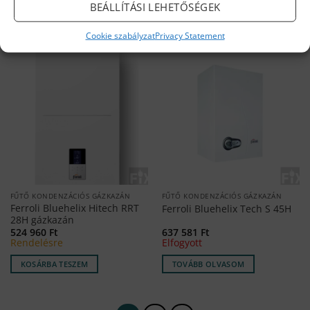
BEÁLLÍTÁSI LEHETŐSÉGEK
KOSÁRBA TESZEM
KOSÁRBA TESZEM
Cookie szabályzat
Privacy Statement
FŰTŐ KONDENZÁCIÓS GÁZKAZÁN
FŰTŐ KONDENZÁCIÓS GÁZKAZÁN
Ferroli Bluehelix Hitech RRT
Ferroli Bluehelix Tech S 45H
28H gázkazán
524 960
Ft
637 581
Ft
Rendelésre
Elfogyott
KOSÁRBA TESZEM
TOVÁBB OLVASOM