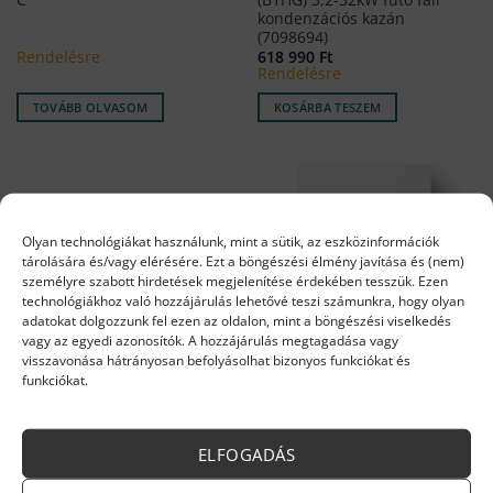
kondenzációs kazán
(7098694)
Rendelésre
618 990
Ft
Rendelésre
TOVÁBB OLVASOM
KOSÁRBA TESZEM
Olyan technológiákat használunk, mint a sütik, az eszközinformációk
tárolására és/vagy elérésére. Ezt a böngészési élmény javítása és (nem)
személyre szabott hirdetések megjelenítése érdekében tesszük. Ezen
technológiákhoz való hozzájárulás lehetővé teszi számunkra, hogy olyan
adatokat dolgozzunk fel ezen az oldalon, mint a böngészési viselkedés
vagy az egyedi azonosítók. A hozzájárulás megtagadása vagy
visszavonása hátrányosan befolyásolhat bizonyos funkciókat és
funkciókat.
FŰTŐ KONDENZÁCIÓS GÁZKAZÁN
FŰTŐ KONDENZÁCIÓS GÁZKAZÁN
Ferroli Bluehelix B 35
Ferroli Bluehelix Hitech RRT
kondenzációs fűtő álló kazán
34 H gázkazán
ELFOGADÁS
638 519
Ft
526 729
Ft
Rendelésre
Rendelésre