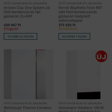
FŰTŐ KONDENZÁCIÓS GÁZKAZÁN
FŰTŐ KONDENZÁCIÓS GÁZKAZÁN
Ariston Clas One System 24
Ferroli Bluehelix Tech RRT
fűtő kondenzációs fali
24H Fűtő kondenzációs
gázkazán EU-ERP
gázkazán beépített
váltószeleppel
439 947
Ft
375 920
Ft
Elfogyott
Rendelésre
TOVÁBB OLVASOM
KOSÁRBA TESZEM
FŰTŐ KONDENZÁCIÓS GÁZKAZÁN
FŰTŐ KONDENZÁCIÓS GÁZKAZÁN
Weishaupt Thermo Condens
Viessmann Vitodens 100-W
C
(B1HG) 3,2-32kW fűtő fali