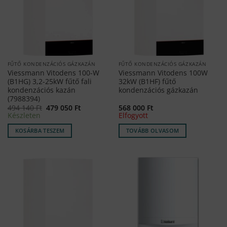
FŰTŐ KONDENZÁCIÓS GÁZKAZÁN
FŰTŐ KONDENZÁCIÓS GÁZKAZÁN
Viessmann Vitodens 100-W
Viessmann Vitodens 100W
(B1HG) 3,2-25kW fűtő fali
32kW (B1HF) fűtő
kondenzációs kazán
kondenzációs gázkazán
(7988394)
Original
Current
494 140
Ft
479 050
Ft
568 000
Ft
price
price
Készleten
Elfogyott
was:
is:
494
479
KOSÁRBA TESZEM
TOVÁBB OLVASOM
140 Ft.
050 Ft.