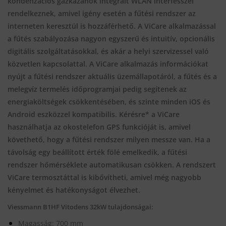
kondenzációs gázkazánok integrált WLAN interfésszel
rendelkeznek, amivel igény esetén a fűtési rendszer az
interneten keresztül is hozzáférhető. A ViCare alkalmazással
a fűtés szabályozása nagyon egyszerű és intuitív, opcionális
digitális szolgáltatásokkal, és akár a helyi szervizessel való
közvetlen kapcsolattal. A ViCare alkalmazás információkat
nyújt a fűtési rendszer aktuális üzemállapotáról, a fűtés és a
melegvíz termelés időprogramjai pedig segítenek az
energiaköltségek csökkentésében, és szinte minden iOS és
Android eszközzel kompatibilis. Kérésre* a ViCare
használhatja az okostelefon GPS funkcióját is, amivel
követhető, hogy a fűtési rendszer milyen messze van. Ha a
távolság egy beállított érték fölé emelkedik, a fűtési
rendszer hőmérséklete automatikusan csökken. A rendszert
ViCare termosztáttal is kibővítheti, amivel még nagyobb
kényelmet és hatékonyságot élvezhet.
Viessmann B1HF Vitodens 32kW tulajdonságai:
Magasság: 700 mm