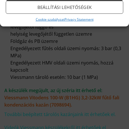
kaszkád esetén:
BEÁLLÍTÁSI LEHETŐSÉGEK
B1HF-M/B1KF-M típusokKondenzciós fali gázkazán,
modulációs MatriX-Plus gázégővel, helyiség
Cookie szabályzat
Privacy Statement
levegőjétől függő és
helyiség levegőjétől független üzemre
Földgáz és PB üzemre
Engedélyezett fűtés oldali üzemi nyomás: 3 bar (0,3
MPa)
Engedélyezett HMV oldali üzemi nyomás, hozzá
kapcsolt
Viessmann tároló esetén: 10 bar (1 MPa)
A készülék megújult, az új széria itt érhető el:
Viessmann Vitodens 100-W (B1HG) 3,2-32kW fűtő fali
kondenzációs kazán (7098694)
.
További beépített tárolós kazánjaink itt érhetőek el.
Videók Viessmann készülékekről itt érhetőek el