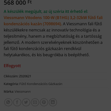
568 000
Ft
A készülék megújult, az új széria itt érhető el:
Viessmann Vitodens 100-W (B1HG) 3,2-32kW fűtő fali
kondenzációs kazán (7098694)
.
A Viessmann fali fűtő
készülékekre nemcsak az innovatív technológia és a
teljesítmény, hanem a megbízhatóság és a tartósság
jellemző. A modern szerelvényeknek köszönhetően a
fali fűtő kondenzációs gázkazán rendkívül
helytakarékos, és kis beugrókba is beépíthető.
Elfogyott
Cikkszám:
Z020621
Kategória:
Fűtő Kondenzációs Gázkazán
Márka:
Viessmann