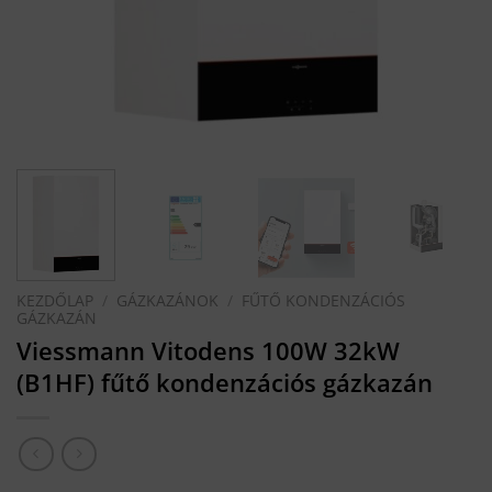
KEZDŐLAP
/
GÁZKAZÁNOK
/
FŰTŐ KONDENZÁCIÓS
GÁZKAZÁN
Viessmann Vitodens 100W 32kW
(B1HF) fűtő kondenzációs gázkazán