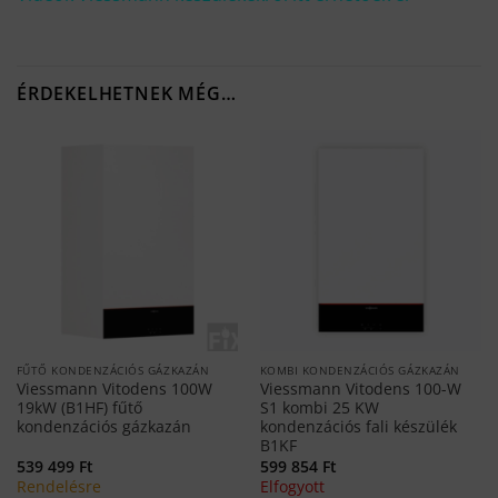
ÉRDEKELHETNEK MÉG…
FŰTŐ KONDENZÁCIÓS GÁZKAZÁN
KOMBI KONDENZÁCIÓS GÁZKAZÁN
Viessmann Vitodens 100W
Viessmann Vitodens 100-W
19kW (B1HF) fűtő
S1 kombi 25 KW
kondenzációs gázkazán
kondenzációs fali készülék
B1KF
539 499
Ft
599 854
Ft
Rendelésre
Elfogyott