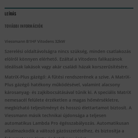
LEÍRÁS
TOVÁBBI INFORMÁCIÓK
Viessmann B1HF Vitodens 32kW
Szerelési oldaltávolságra nincs szükség, minden csatlakozás
elölről könnyen elérhető. Ezáltal a Vitodens falikazánok
ideálisak lakások vagy akár családi házak korszerűsítésére.
MatriX-Plus gázégő: A fűtési rendszerének a szíve. A MatriX-
Plus gázégő hatékony működésével, valamint alacsony
károsanyag- és zajkibocsátásával tűnik ki. A speciális MatriX
nemesacél felülete érzéketlen a magas hőmérsékletre,
megbízható teljesítményt és hosszú élettartamot biztosít. A
Viessmann másik technikai újdonsága a teljesen
automatikus Lambda Pro égésszabályozás. Automatikusan
alkalmazkodik a változó gázösszetételhez, és biztosítja a