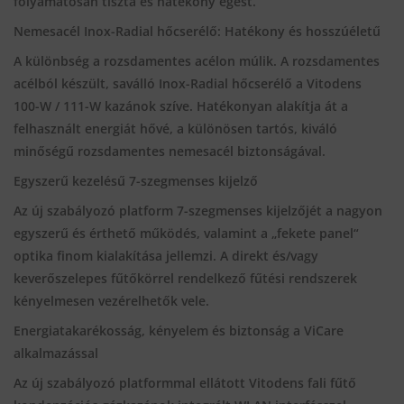
folyamatosan tiszta és hatékony égést.
Nemesacél Inox-Radial hőcserélő: Hatékony és hosszúéletű
A különbség a rozsdamentes acélon múlik. A rozsdamentes
acélból készült, saválló Inox-Radial hőcserélő a Vitodens
100-W / 111-W kazánok szíve. Hatékonyan alakítja át a
felhasznált energiát hővé, a különösen tartós, kiváló
minőségű rozsdamentes nemesacél biztonságával.
Egyszerű kezelésű 7-szegmenses kijelző
Az új szabályozó platform 7-szegmenses kijelzőjét a nagyon
egyszerű és érthető működés, valamint a „fekete panel“
optika finom kialakítása jellemzi. A direkt és/vagy
keverőszelepes fűtőkörrel rendelkező fűtési rendszerek
kényelmesen vezérelhetők vele.
Energiatakarékosság, kényelem és biztonság a ViCare
alkalmazással
Az új szabályozó platformmal ellátott Vitodens fali fűtő