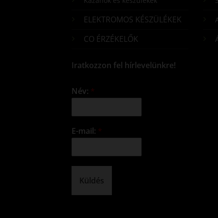
Kazánok és készülékek
S
ELEKTROMOS KÉSZÜLÉKEK
CO ÉRZÉKELŐK
Iratkozzon fel hírlevelünkre!
Név:
*
E-mail:
*
Küldés