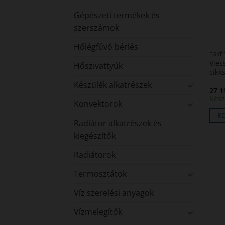
Gépészeti termékek és
szerszámok
Hőlégfúvó bérlés
EGYÉ
Vies
Hőszivattyúk
cikk
Készülék alkatrészek
27 
Kész
Konvektorok
K
Radiátor alkatrészek és
kiegészítők
Radiátorok
Termosztátok
Víz szerelési anyagok
Vízmelegítők