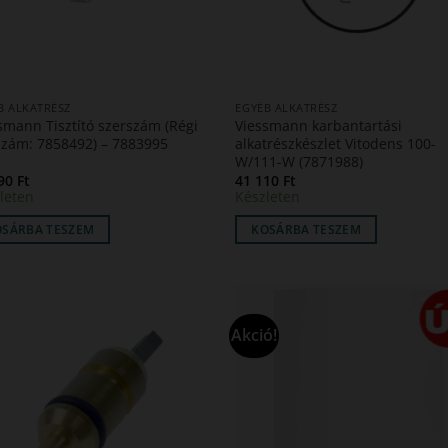
B ALKATRÉSZ
EGYÉB ALKATRÉSZ
smann Tisztító szerszám (Régi
Viessmann karbantartási
szám: 7858492) – 7883995
alkatrészkészlet Vitodens 100-
W/111-W (7871988)
190
Ft
41 110
Ft
leten
Készleten
OSÁRBA TESZEM
KOSÁRBA TESZEM
Akció!