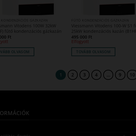
 KONDENZÁCIÓS GÁZKAZÁN
FŰTŐ KONDENZÁCIÓS GÁZKAZÁN
smann Vitodens 100W 32kW
Viessmann Vitodens 100-W S1 f
F) fűtő kondenzációs gázkazán
25kW kondenzációs kazán (B1H
 000
Ft
495 000
Ft
gyott
Elfogyott
OVÁBB OLVASOM
TOVÁBB OLVASOM
1
2
3
4
…
9
10
FORMÁCIÓK