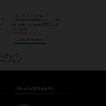
HŐCSERÉLŐ, KAZÁNTEST
űtő
Viessmann Vitodens 100 25kW
F)
lemezes hőcserélő (7875502)
68 329
Ft
Rendelésre
KOSÁRBA TESZEM
11
FOGYASZTÓBARÁT