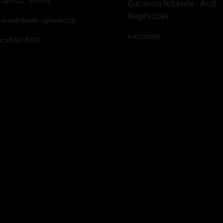
zállítás, fizetés
Garancia feltétele - Ászf
kiegészítés
Adatvédelmi nyilatkozat
Kapcsolat
Áruházi ÁSZF