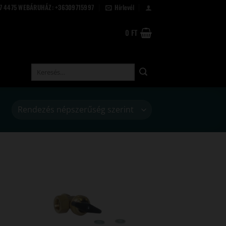
67 4475 WEBÁRUHÁZ: +36309715997
Hírlevél
0
FT
Keresés
a
következőre: