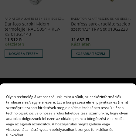
RADIÁTOR ALKATRÉSZEK ÉS KIEGÉSZÍTŐK
RADIÁTOR ALKATRÉSZEK ÉS KIEGÉSZÍTŐK
Danfoss sarok H-idom
Danfoss sarok radiátorszelep
termofejjel RAE 5054 + RLV-
szett 1/2″ TRV Set 013G2228
KS 013G5140
11 312
Ft
11 632
Ft
Készleten
Készleten
KOSÁRBA TESZEM
KOSÁRBA TESZEM
INFORMÁCIÓK
Olyan technológiákat használunk, mint a sütik, az eszközinformációk
tárolására és/vagy elérésére. Ezt a böngészési élmény javítása és (nem)
személyre szabott hirdetések megjelenítése érdekében tesszük. Ezen
Kazánok és készülékek
technológiákhoz való hozzájárulás lehetővé teszi számunkra, hogy olyan
adatokat dolgozzunk fel ezen az oldalon, mint a böngészési viselkedés
ELEKTROMOS KÉSZÜLÉKEK
vagy az egyedi azonosítók. A hozzájárulás megtagadása vagy
visszavonása hátrányosan befolyásolhat bizonyos funkciókat és
CO ÉRZÉKELŐK
funkciókat.