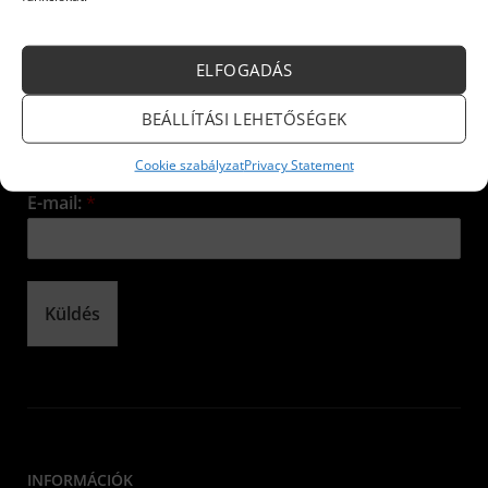
Iratkozzon fel hírlevelünkre!
ELFOGADÁS
Név:
*
BEÁLLÍTÁSI LEHETŐSÉGEK
Cookie szabályzat
Privacy Statement
E-mail:
*
Küldés
INFORMÁCIÓK