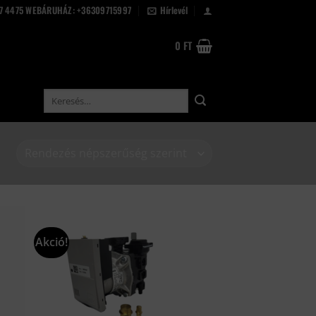
67 4475 WEBÁRUHÁZ: +36309715997
Hírlevél
0
FT
Keresés
a
következőre:
Akció!