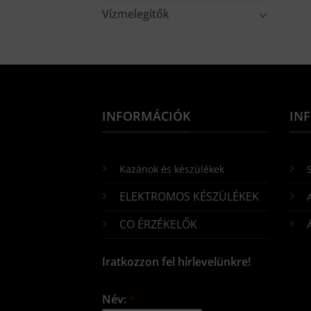
Vízmelegítők
INFORMÁCIÓK
IN
Kazánok és készülékek
S
ELEKTROMOS KÉSZÜLÉKEK
CO ÉRZÉKELŐK
Iratkozzon fel hírlevelünkre!
Név:
*