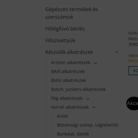
Gépészeti termékek és
szerszámok
Hőlégfúvó bérlés
FERR
Ferr
Hőszivattyúk
3980
Készülék alkatrészek
151
Rend
Ariston alkatrészek
K
BAXI alkatrészek
BIASI alkatrészek
Bosch, Junkers alkatrészek
Fég alkatrészek
Akci
Ferroli alkatrészek
Anód
Biztonsági szelep, Légtelenítő
Burkolat, Gomb