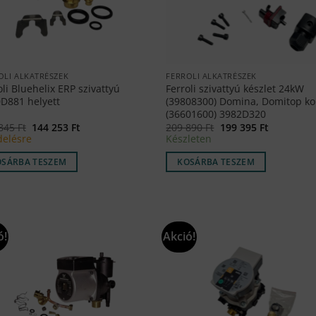
OLI ALKATRÉSZEK
FERROLI ALKATRÉSZEK
oli Bluehelix ERP szivattyú
Ferroli szivattyú készlet 24kW
D881 helyett
(39808300) Domina, Domitop k
(36601600) 3982D320
Original
Current
Original
Current
 845
Ft
144 253
Ft
209 890
Ft
199 395
Ft
price
price
price
price
elésre
Készleten
was:
is:
was:
is:
151
144
209
199
OSÁRBA TESZEM
KOSÁRBA TESZEM
845 Ft.
253 Ft.
890 Ft.
395 Ft.
ó!
Akció!