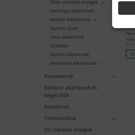
Fűtés szerelési anyagok
Immergas alkatrészek
Radiant Alkatrészek
Saunier Duval
FERR
Ferr
Sime alkatrészek
123
Rend
Szivattyú
Vaillant alkatrészek
K
Viessmann Alkatrészek
Konvektorok
Radiátor alkatrészek és
kiegészítők
Radiátorok
Termosztátok
Víz szerelési anyagok