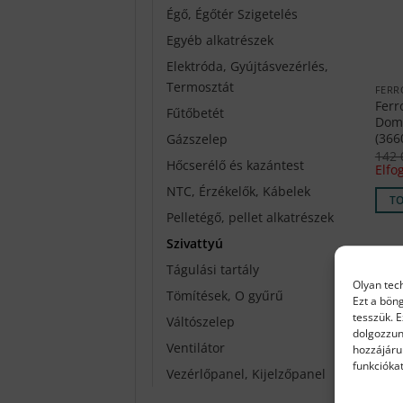
Égő, Égőtér Szigetelés
Egyéb alkatrészek
Elektróda, Gyújtásvezérlés,
Termosztát
FERR
Ferr
Fűtőbetét
Domi
(366
Gázszelep
142
Hőcserélő és kazántest
Elfo
NTC, Érzékelők, Kábelek
T
Pelletégő, pellet alkatrészek
Szivattyú
Tágulási tartály
Olyan tec
Akci
Tömítések, O gyűrű
Ezt a bön
tesszük. 
Váltószelep
dolgozzun
Ventilátor
hozzájáru
funkciókat
Vezérlőpanel, Kijelzőpanel