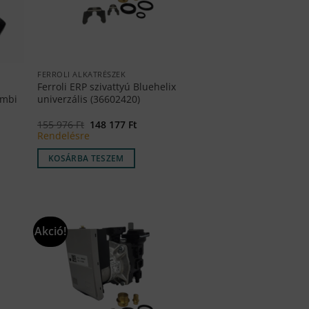
FERROLI ALKATRÉSZEK
Ferroli ERP szivattyú Bluehelix
ombi
univerzális (36602420)
Original
Current
155 976
Ft
148 177
Ft
price
price
Rendelésre
was:
is:
155
148
KOSÁRBA TESZEM
976 Ft.
177 Ft.
Akció!