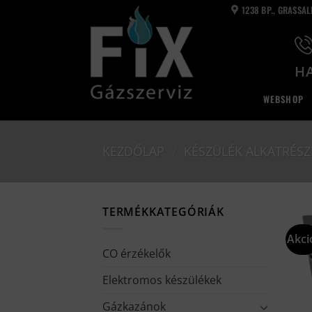
Skip
1238 BP., GRASSA
to
content
HA
WEBSHOP
KEZDŐLAP
/
KÉSZÜLÉK ALKATRÉSZ
TERMÉKKATEGÓRIÁK
Akci
CO érzékelők
Elektromos készülékek
Gázkazánok