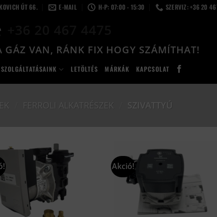
LKOVICH ÚT 66.
E-MAIL
H-P: 07:00 - 15:30
SZERVIZ: +36 20 4
+36 20 467 4475
 GÁZ VAN, RÁNK FIX HOGY SZÁMÍTHAT!
SZOLGÁLTATÁSAINK
LETÖLTÉS
MÁRKÁK
KAPCSOLAT
EK
/
FERROLI ALKATRÉSZEK
/
SZIVATTYÚ
ó!
Akció!