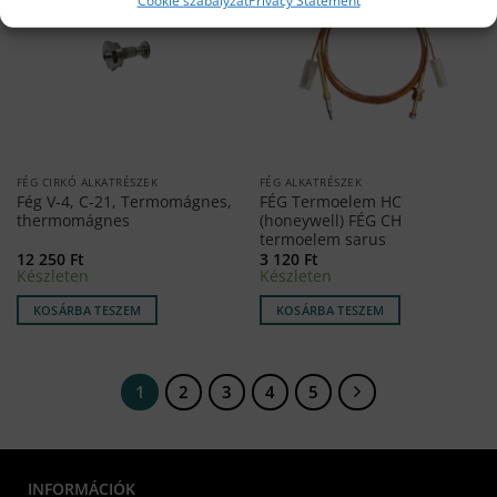
Cookie szabályzat
Privacy Statement
FÉG CIRKÓ ALKATRÉSZEK
FÉG ALKATRÉSZEK
Fég V-4, C-21, Termomágnes,
FÉG Termoelem HC
thermomágnes
(honeywell) FÉG CH
termoelem sarus
12 250
Ft
3 120
Ft
Készleten
Készleten
KOSÁRBA TESZEM
KOSÁRBA TESZEM
1
2
3
4
5
INFORMÁCIÓK