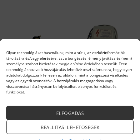
Olyan technológiákat használunk, mint a sütik, az eszközinformációk
tárolására és/vagy elérésére. Ezt a böngészési élmény javítása és (nem)
személyre szabott hirdetések megjelenítése érdekében tesszük. Ezen
technológiákhoz való hozzájárulás lehetővé teszi számunkra, hogy olyan
adatokat dolgozzunk fel ezen az oldalon, mint a böngészési viselkedés
FÉG CIRKÓ ALKATRÉSZEK
FÉG CIRKÓ ALKATRÉSZEK
vagy az egyedi azonosítók. A hozzájárulás megtagadása vagy
Fég C-21 Biztonsági
Reteszelő kazán és
visszavonása hátrányosan befolyásolhat bizonyos funkciókat és
termosztát (Stemcó) 95C`
vízmelegítő közé
funkciókat.
7 609
Ft
34 360
Ft
Készleten
Készleten
KOSÁRBA TESZEM
KOSÁRBA TESZEM
ELFOGADÁS
BEÁLLÍTÁSI LEHETŐSÉGEK