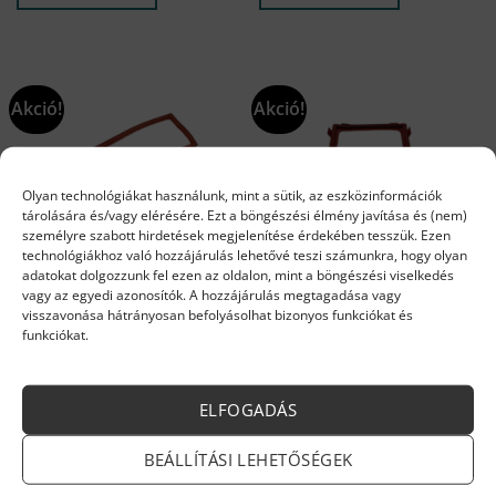
091 Ft.
686 Ft.
769 Ft.
430 Ft.
Akció!
Akció!
Olyan technológiákat használunk, mint a sütik, az eszközinformációk
tárolására és/vagy elérésére. Ezt a böngészési élmény javítása és (nem)
személyre szabott hirdetések megjelenítése érdekében tesszük. Ezen
technológiákhoz való hozzájárulás lehetővé teszi számunkra, hogy olyan
adatokat dolgozzunk fel ezen az oldalon, mint a böngészési viselkedés
ÉGŐ, ÉGŐTÉR SZIGETELÉS
ÉGŐ, ÉGŐTÉR SZIGETELÉS
vagy az egyedi azonosítók. A hozzájárulás megtagadása vagy
Ferroli égő tömítés piros
Ferroli égő tömítés (piros
visszavonása hátrányosan befolyásolhat bizonyos funkciókat és
(39835890)
karmos) (35103210)
funkciókat.
Original
Current
Original
Current
10 100
Ft
9 595
Ft
8 500
Ft
8 075
Ft
price
price
price
price
Készleten
Készleten
was:
is:
was:
is:
10
9
8
8
KOSÁRBA TESZEM
KOSÁRBA TESZEM
100 Ft.
595 Ft.
500 Ft.
075 Ft.
ELFOGADÁS
BEÁLLÍTÁSI LEHETŐSÉGEK