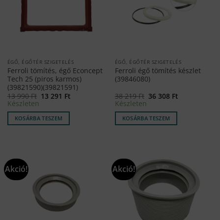
ÉGŐ, ÉGŐTÉR SZIGETELÉS
ÉGŐ, ÉGŐTÉR SZIGETELÉS
Ferroli tömítés, égő Econcept
Ferroli égő tömítés készlet
Tech 25 (piros karmos)
(39846080)
(39821590)(39821591)
Original
Current
Original
Current
13 990
Ft
13 291
Ft
38 219
Ft
36 308
Ft
price
price
price
price
Készleten
Készleten
was:
is:
was:
is:
13
13
38
36
KOSÁRBA TESZEM
KOSÁRBA TESZEM
990 Ft.
291 Ft.
219 Ft.
308 Ft.
Akció!
Akció!