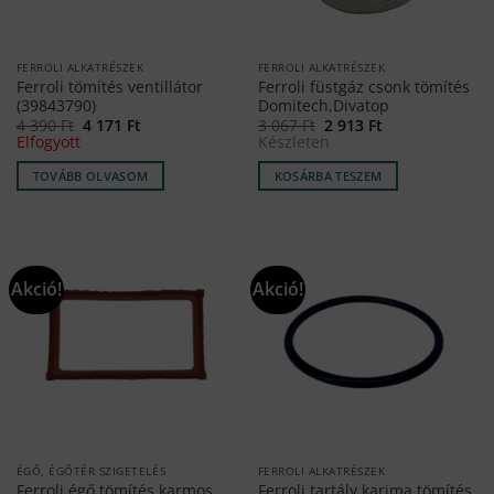
FERROLI ALKATRÉSZEK
FERROLI ALKATRÉSZEK
Ferroli tömítés ventillátor
Ferroli füstgáz csonk tömítés
(39843790)
Domitech,Divatop
Original
Current
Original
Current
4 390
Ft
4 171
Ft
3 067
Ft
2 913
Ft
price
price
price
price
Elfogyott
Készleten
was:
is:
was:
is:
4
4
3
2
TOVÁBB OLVASOM
KOSÁRBA TESZEM
390 Ft.
171 Ft.
067 Ft.
913 Ft.
Akció!
Akció!
ÉGŐ, ÉGŐTÉR SZIGETELÉS
FERROLI ALKATRÉSZEK
Ferroli égő tömítés karmos
Ferroli tartály karima tömítés