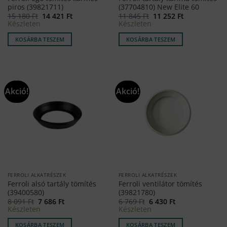
piros (39821711)
(37704810) New Elite 60
Original
Current
Original
Current
15 180
Ft
14 421
Ft
11 845
Ft
11 252
Ft
price
price
price
price
Készleten
Készleten
was:
is:
was:
is:
15
14
11
11
KOSÁRBA TESZEM
KOSÁRBA TESZEM
180 Ft.
421 Ft.
845 Ft.
252 Ft.
Akció!
Akció!
FERROLI ALKATRÉSZEK
FERROLI ALKATRÉSZEK
Ferroli alsó tartály tömítés
Ferroli ventilátor tömítés
(39400580)
(39821780)
Original
Current
Original
Current
8 091
Ft
7 686
Ft
6 769
Ft
6 430
Ft
price
price
price
price
Készleten
Készleten
was:
is:
was:
is:
8
7
6
6
KOSÁRBA TESZEM
KOSÁRBA TESZEM