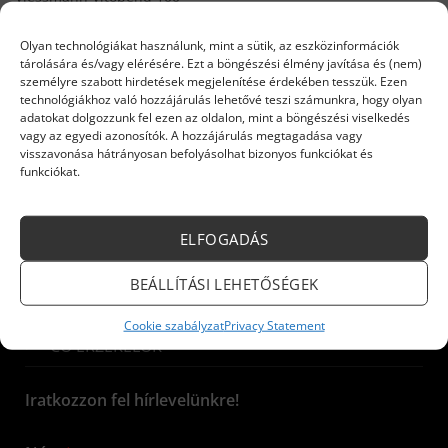
szivattyú
92 861
Ft
Olyan technológiákat használunk, mint a sütik, az eszközinformációk
Elfogyott
tárolására és/vagy elérésére. Ezt a böngészési élmény javítása és (nem)
TOVÁBB OLVASOM
személyre szabott hirdetések megjelenítése érdekében tesszük. Ezen
technológiákhoz való hozzájárulás lehetővé teszi számunkra, hogy olyan
adatokat dolgozzunk fel ezen az oldalon, mint a böngészési viselkedés
vagy az egyedi azonosítók. A hozzájárulás megtagadása vagy
visszavonása hátrányosan befolyásolhat bizonyos funkciókat és
funkciókat.
INFORMÁCIÓK
ELFOGADÁS
Kazánok és készülékek
BEÁLLÍTÁSI LEHETŐSÉGEK
ELEKTROMOS KÉSZÜLÉKEK
Cookie szabályzat
Privacy Statement
CO ÉRZÉKELŐK
Iratkozzon fel hírlevelünkre!