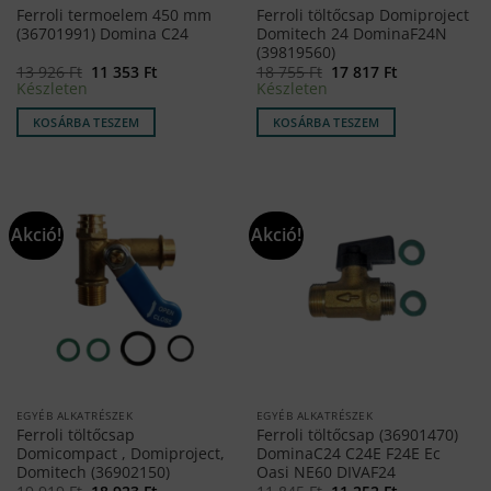
Ferroli termoelem 450 mm
Ferroli töltőcsap Domiproject
(36701991) Domina C24
Domitech 24 DominaF24N
(39819560)
Original
Current
Original
Current
13 926
Ft
11 353
Ft
18 755
Ft
17 817
Ft
price
price
price
price
Készleten
Készleten
was:
is:
was:
is:
13
11
18
17
KOSÁRBA TESZEM
KOSÁRBA TESZEM
926 Ft.
353 Ft.
755 Ft.
817 Ft.
Akció!
Akció!
EGYÉB ALKATRÉSZEK
EGYÉB ALKATRÉSZEK
Ferroli töltőcsap
Ferroli töltőcsap (36901470)
Domicompact , Domiproject,
DominaC24 C24E F24E Ec
Domitech (36902150)
Oasi NE60 DIVAF24
Original
Current
Original
Current