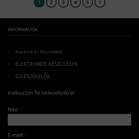
1
2
3
4
5
INFORMÁCIÓK
Kazánok és készülékek
ELEKTROMOS KÉSZÜLÉKEK
CO ÉRZÉKELŐK
Iratkozzon fel hírlevelünkre!
Név:
*
E-mail:
*