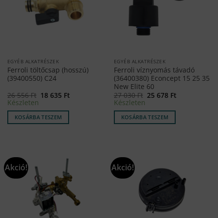
EGYÉB ALKATRÉSZEK
EGYÉB ALKATRÉSZEK
Ferroli töltőcsap (hosszú)
Ferroli víznyomás távadó
(39400550) C24
(36400380) Econcept 15 25 35
New Elite 60
Original
Current
Original
Current
26 556
Ft
18 635
Ft
27 030
Ft
25 678
Ft
price
price
price
price
Készleten
Készleten
was:
is:
was:
is:
26
18
27
25
KOSÁRBA TESZEM
KOSÁRBA TESZEM
556 Ft.
635 Ft.
030 Ft.
678 Ft.
Akció!
Akció!