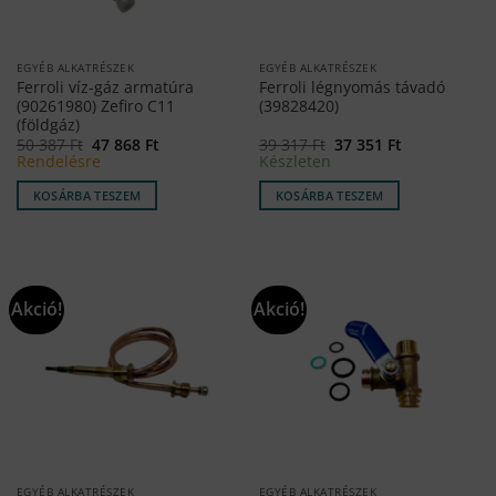
EGYÉB ALKATRÉSZEK
EGYÉB ALKATRÉSZEK
Ferroli víz-gáz armatúra
Ferroli légnyomás távadó
(90261980) Zefiro C11
(39828420)
(földgáz)
Original
Current
Original
Current
50 387
Ft
47 868
Ft
39 317
Ft
37 351
Ft
price
price
price
price
Rendelésre
Készleten
was:
is:
was:
is:
50
47
39
37
KOSÁRBA TESZEM
KOSÁRBA TESZEM
387 Ft.
868 Ft.
317 Ft.
351 Ft.
Akció!
Akció!
EGYÉB ALKATRÉSZEK
EGYÉB ALKATRÉSZEK