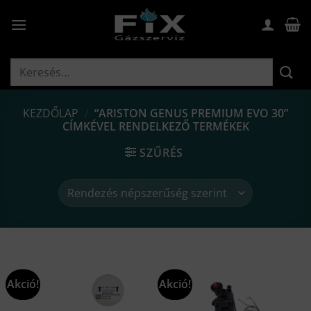
Skip
to
content
Keresés
a
következőre:
KEZDŐLAP
/
“ARISTON GENUS PREMIUM EVO 30”
CÍMKÉVEL RENDELKEZŐ TERMÉKEK
SZŰRÉS
Akció!
Akció!