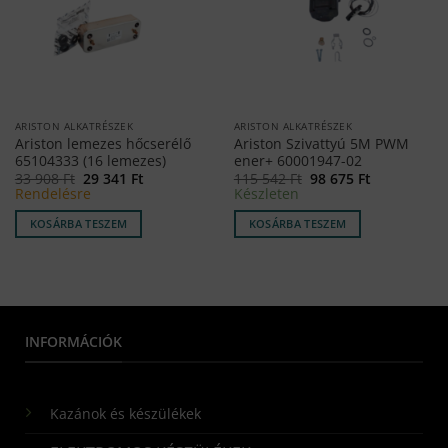
ARISTON ALKATRÉSZEK
ARISTON ALKATRÉSZEK
Ariston lemezes hőcserélő
Ariston Szivattyú 5M PWM
65104333 (16 lemezes)
ener+ 60001947-02
Original
Current
Original
Current
33 908
Ft
29 341
Ft
115 542
Ft
98 675
Ft
price
price
price
price
Rendelésre
Készleten
was:
is:
was:
is:
33
29
115
98
KOSÁRBA TESZEM
KOSÁRBA TESZEM
908 Ft.
341 Ft.
542 Ft.
675 Ft.
INFORMÁCIÓK
Kazánok és készülékek