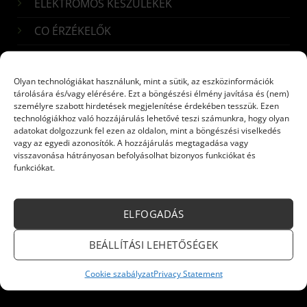
ELEKTROMOS KÉSZÜLÉKEK
CO ÉRZÉKELŐK
Iratkozzon fel hírlevelünkre!
Olyan technológiákat használunk, mint a sütik, az eszközinformációk
tárolására és/vagy elérésére. Ezt a böngészési élmény javítása és (nem)
Név:
*
személyre szabott hirdetések megjelenítése érdekében tesszük. Ezen
technológiákhoz való hozzájárulás lehetővé teszi számunkra, hogy olyan
adatokat dolgozzunk fel ezen az oldalon, mint a böngészési viselkedés
vagy az egyedi azonosítók. A hozzájárulás megtagadása vagy
visszavonása hátrányosan befolyásolhat bizonyos funkciókat és
E-mail:
*
funkciókat.
ELFOGADÁS
Küldés
BEÁLLÍTÁSI LEHETŐSÉGEK
Cookie szabályzat
Privacy Statement