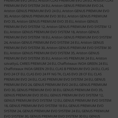
PREMIUM EVO 24 EU
,
Ariston CLAS PREMIUM EVO 24 EU
,
Ariston CLAS
PREMIUM EVO SYSTEM 24 EU
,
Ariston GENUS PREMIUM EVO 24
,
Ariston GENUS PREMIUM EVO 24 EU
,
Ariston GENUS PREMIUM EVO
30
,
Ariston GENUS PREMIUM EVO 30 EU
,
Ariston GENUS PREMIUM
EVO 35
,
Ariston GENUS PREMIUM EVO 35 EU
,
Ariston GENUS
PREMIUM EVO SYSTEM 12
,
Ariston GENUS PREMIUM EVO SYSTEM 12
EU
,
Ariston GENUS PREMIUM EVO SYSTEM 18
,
Ariston GENUS
PREMIUM EVO SYSTEM 18 EU
,
Ariston GENUS PREMIUM EVO SYSTEM
24
,
Ariston GENUS PREMIUM EVO SYSTEM 24 EU
,
Ariston GENUS
PREMIUM EVO SYSTEM 30
,
Ariston GENUS PREMIUM EVO SYSTEM 30
EU
,
Ariston GENUS PREMIUM EVO SYSTEM 35
,
Ariston GENUS
PREMIUM EVO SYSTEM 35 EU
,
Ariston HS PREMIUM 24 EU
,
Ariston
szivattyú
,
CARES PREMIUM 24 EU
,
Chaffoteaux INOA GREEN 24 EU
,
Chaffoteaux INOA GREEN 29 EU
,
CLAS B PREMIUM EVO 24 EU
,
CLAS
EVO 24 CF EU
,
CLAS EVO 24 FF NG TK
,
CLAS EVO 28 CF EU
,
CLAS
PREMIUM EVO 24 EU
,
CLAS PREMIUM EVO SYSTEM 24 EU
,
GENUS
PREMIUM EVO 24
,
GENUS PREMIUM EVO 24 EU
,
GENUS PREMIUM
EVO 30
,
GENUS PREMIUM EVO 30 EU
,
GENUS PREMIUM EVO 35
,
GENUS PREMIUM EVO 35 EU
,
GENUS PREMIUM EVO SYSTEM 12
,
GENUS PREMIUM EVO SYSTEM 12 EU
,
GENUS PREMIUM EVO SYSTEM
18
,
GENUS PREMIUM EVO SYSTEM 18 EU
,
GENUS PREMIUM EVO
SYSTEM 24
,
GENUS PREMIUM EVO SYSTEM 24 EU
,
GENUS PREMIUM
EVO SYSTEM 30
,
GENUS PREMIUM EVO SYSTEM 30 EU
,
GENUS