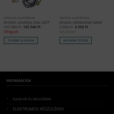
KÉSZÜLÉK ALKATRÉSZEK
ARISTON ALKATRÉSZEK
Ariston szivattyú Clas 24CF
Ariston váltószelep kábel
Original
Current
Original
Current
127 086
Ft
102 940
Ft
5 362
Ft
4 558
Ft
price
price
price
price
Elfogyott
Készleten
was:
is:
was:
is:
127
102
5
4
086 Ft.
940 Ft.
362 Ft.
558 Ft.
TOVÁBB OLVASOM
KOSÁRBA TESZEM
INFORMÁCIÓK
Kazánok és készülékek
ELEKTROMOS KÉSZÜLÉKEK