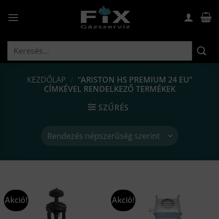
Skip
to
content
Keresés
a
következőre:
KEZDŐLAP
/
“ARISTON HS PREMIUM 24 EU”
CÍMKÉVEL RENDELKEZŐ TERMÉKEK
SZŰRÉS
Akció!
Akció!