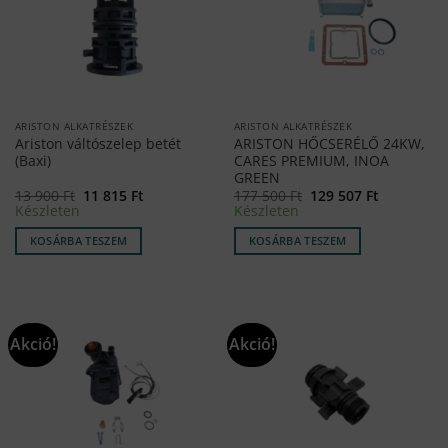
ARISTON ALKATRÉSZEK
ARISTON ALKATRÉSZEK
Ariston váltószelep betét
ARISTON HŐCSERÉLŐ 24KW,
(Baxi)
CARES PREMIUM, INOA
GREEN
Original
Current
Original
Current
13 900
Ft
11 815
Ft
177 500
Ft
129 507
Ft
price
price
price
price
Készleten
Készleten
was:
is:
was:
is:
13
11
177
129
KOSÁRBA TESZEM
KOSÁRBA TESZEM
900 Ft.
815 Ft.
500 Ft.
507 Ft.
Akció!
Akció!