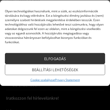
tömítés 60001874
Original
Current
4 350
Ft
3 449
Ft
price
price
Olyan technológiákat használunk, mint a sütik, az eszközinformációk
Készleten
was:
is:
tárolására és/vagy elérésére. Ezt a böngészési élmény javítása és (nem)
4
3
KOSÁRBA TESZEM
személyre szabott hirdetések megjelenítése érdekében tesszük. Ezen
350 Ft.
449 Ft.
technológiákhoz való hozzájárulás lehetővé teszi számunkra, hogy olyan
adatokat dolgozzunk fel ezen az oldalon, mint a böngészési viselkedés
vagy az egyedi azonosítók. A hozzájárulás megtagadása vagy
visszavonása hátrányosan befolyásolhat bizonyos funkciókat és
funkciókat.
INFORMÁCIÓK
ELFOGADÁS
Kazánok és készülékek
BEÁLLÍTÁSI LEHETŐSÉGEK
ELEKTROMOS KÉSZÜLÉKEK
Cookie szabályzat
Privacy Statement
CO ÉRZÉKELŐK
Iratkozzon fel hírlevelünkre!