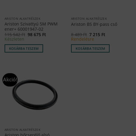
ARISTON ALKATRÉSZEK
ARISTON ALKATRÉSZEK
Ariston Szivattyú 5M PWM
Ariston BS BY-pass cső
ener+ 60001947-02
Original
Current
Original
Current
115 542
Ft
98 675
Ft
8 489
Ft
7 215
Ft
price
price
price
price
Készleten
Rendelésre
was:
is:
was:
is:
115
98
8
7
KOSÁRBA TESZEM
KOSÁRBA TESZEM
542 Ft.
675 Ft.
489 Ft.
215 Ft.
Akció!
ARISTON ALKATRÉSZEK
Ariston hőcserélő alsó