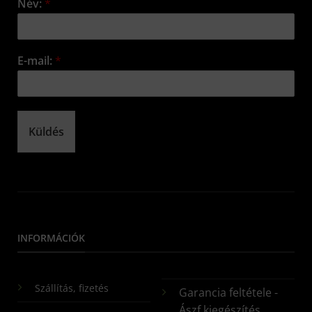
Név:
*
E-mail:
*
Küldés
INFORMÁCIÓK
Szállítás, fizetés
Garancia feltétele -
Ászf kiegészítés