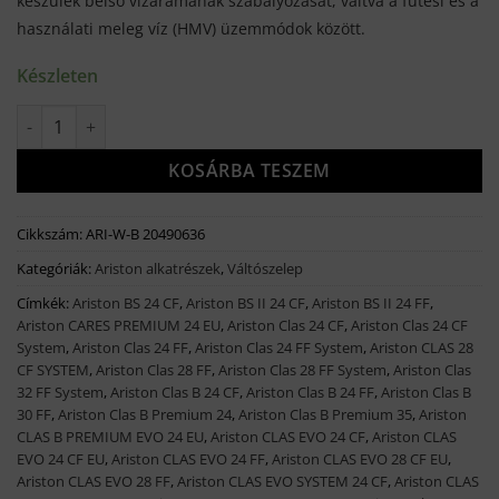
készülék belső vízáramának szabályozását, váltva a fűtési és a
használati meleg víz (HMV) üzemmódok között.
Készleten
Ariston váltószelep betét (Baxi) mennyiség
KOSÁRBA TESZEM
Cikkszám:
ARI-W-B 20490636
Kategóriák:
Ariston alkatrészek
,
Váltószelep
Címkék:
Ariston BS 24 CF
,
Ariston BS II 24 CF
,
Ariston BS II 24 FF
,
Ariston CARES PREMIUM 24 EU
,
Ariston Clas 24 CF
,
Ariston Clas 24 CF
System
,
Ariston Clas 24 FF
,
Ariston Clas 24 FF System
,
Ariston CLAS 28
CF SYSTEM
,
Ariston Clas 28 FF
,
Ariston Clas 28 FF System
,
Ariston Clas
32 FF System
,
Ariston Clas B 24 CF
,
Ariston Clas B 24 FF
,
Ariston Clas B
30 FF
,
Ariston Clas B Premium 24
,
Ariston Clas B Premium 35
,
Ariston
CLAS B PREMIUM EVO 24 EU
,
Ariston CLAS EVO 24 CF
,
Ariston CLAS
EVO 24 CF EU
,
Ariston CLAS EVO 24 FF
,
Ariston CLAS EVO 28 CF EU
,
Ariston CLAS EVO 28 FF
,
Ariston CLAS EVO SYSTEM 24 CF
,
Ariston CLAS