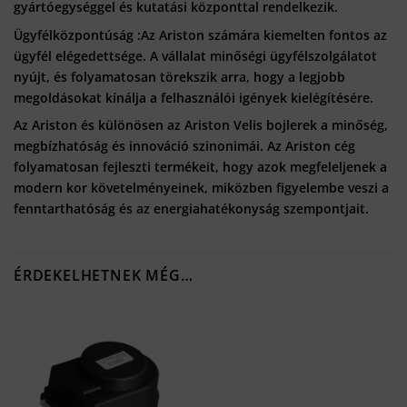
gyártóegységgel és kutatási központtal rendelkezik.
Ügyfélközpontúság :Az Ariston számára kiemelten fontos az
ügyfél elégedettsége. A vállalat minőségi ügyfélszolgálatot
nyújt, és folyamatosan törekszik arra, hogy a legjobb
megoldásokat kínálja a felhasználói igények kielégítésére.
Az Ariston és különösen az Ariston Velis bojlerek a minőség,
megbízhatóság és innováció szinonimái. Az Ariston cég
folyamatosan fejleszti termékeit, hogy azok megfeleljenek a
modern kor követelményeinek, miközben figyelembe veszi a
fenntarthatóság és az energiahatékonyság szempontjait.
ÉRDEKELHETNEK MÉG…