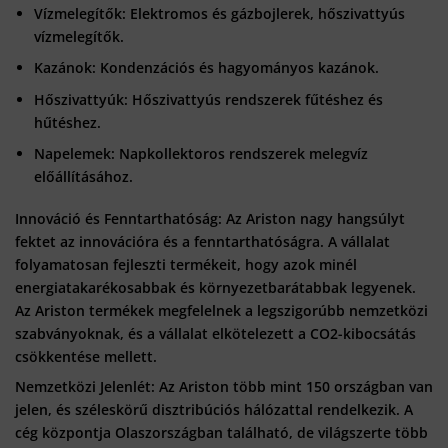
Vízmelegítők
: Elektromos és gázbojlerek, hőszivattyús
vízmelegítők.
Kazánok
: Kondenzációs és hagyományos kazánok.
Hőszivattyúk
: Hőszivattyús rendszerek fűtéshez és
hűtéshez.
Napelemek
: Napkollektoros rendszerek melegvíz
előállításához.
Innováció és Fenntarthatóság: Az Ariston nagy hangsúlyt
fektet az innovációra és a fenntarthatóságra. A vállalat
folyamatosan fejleszti termékeit, hogy azok minél
energiatakarékosabbak és környezetbarátabbak legyenek.
Az Ariston termékek megfelelnek a legszigorúbb nemzetközi
szabványoknak, és a vállalat elkötelezett a CO2-kibocsátás
csökkentése mellett.
Nemzetközi Jelenlét: Az Ariston több mint 150 országban van
jelen, és széleskörű disztribúciós hálózattal rendelkezik. A
cég központja Olaszországban található, de világszerte több