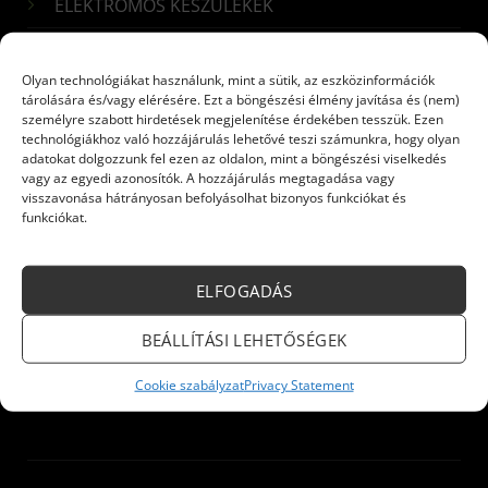
ELEKTROMOS KÉSZÜLÉKEK
CO ÉRZÉKELŐK
Olyan technológiákat használunk, mint a sütik, az eszközinformációk
tárolására és/vagy elérésére. Ezt a böngészési élmény javítása és (nem)
Iratkozzon fel hírlevelünkre!
személyre szabott hirdetések megjelenítése érdekében tesszük. Ezen
technológiákhoz való hozzájárulás lehetővé teszi számunkra, hogy olyan
adatokat dolgozzunk fel ezen az oldalon, mint a böngészési viselkedés
Név:
*
vagy az egyedi azonosítók. A hozzájárulás megtagadása vagy
visszavonása hátrányosan befolyásolhat bizonyos funkciókat és
funkciókat.
E-mail:
*
ELFOGADÁS
BEÁLLÍTÁSI LEHETŐSÉGEK
Küldés
Cookie szabályzat
Privacy Statement