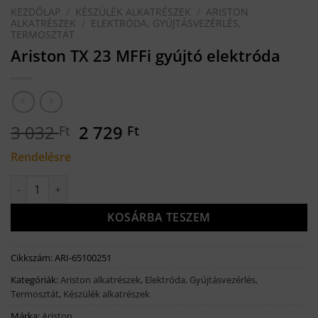
KEZDŐLAP
/
KÉSZÜLÉK ALKATRÉSZEK
/
ARISTON
ALKATRÉSZEK
/
ELEKTRÓDA, GYÚJTÁSVEZÉRLÉS,
TERMOSZTÁT
Ariston TX 23 MFFi gyújtó elektróda
Original
Current
3 032
2 729
Ft
Ft
price
price
Rendelésre
was:
is:
3
2
Ariston TX 23 MFFi gyújtó elektróda mennyiség
032 Ft.
729 Ft.
KOSÁRBA TESZEM
Cikkszám:
ARI-65100251
Kategóriák:
Ariston alkatrészek
,
Elektróda, Gyújtásvezérlés,
Termosztát
,
Készülék alkatrészek
Márka:
Ariston