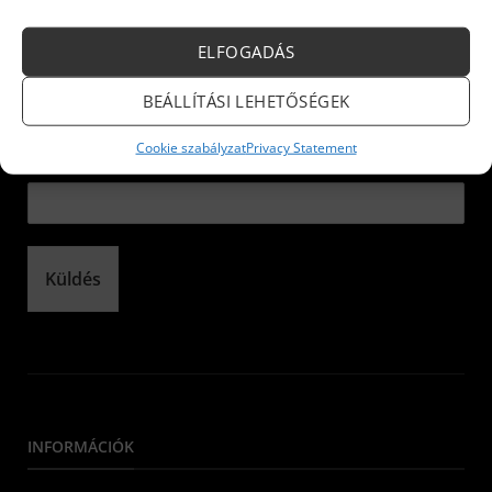
Iratkozzon fel hírlevelünkre!
ELFOGADÁS
Név:
*
BEÁLLÍTÁSI LEHETŐSÉGEK
Cookie szabályzat
Privacy Statement
E-mail:
*
Küldés
INFORMÁCIÓK