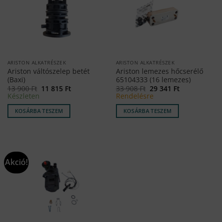
ARISTON ALKATRÉSZEK
ARISTON ALKATRÉSZEK
Ariston váltószelep betét
Ariston lemezes hőcserélő
(Baxi)
65104333 (16 lemezes)
Original
Current
Original
Current
13 900
Ft
11 815
Ft
33 908
Ft
29 341
Ft
price
price
price
price
Készleten
Rendelésre
was:
is:
was:
is:
13
11
33
29
KOSÁRBA TESZEM
KOSÁRBA TESZEM
900 Ft.
815 Ft.
908 Ft.
341 Ft.
Akció!