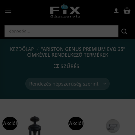
Skip
to
content
Keresés
a
következőre:
KEZDŐLAP
/
“ARISTON GENUS PREMIUM EVO 35”
CÍMKÉVEL RENDELKEZŐ TERMÉKEK
SZŰRÉS
Akció!
Akció!