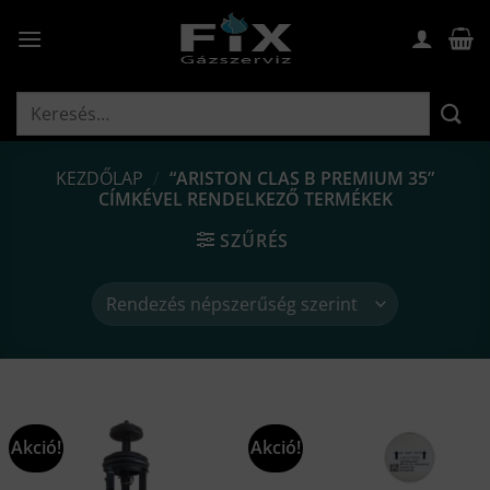
Skip
to
content
Keresés
a
következőre:
KEZDŐLAP
/
“ARISTON CLAS B PREMIUM 35”
CÍMKÉVEL RENDELKEZŐ TERMÉKEK
SZŰRÉS
Akció!
Akció!