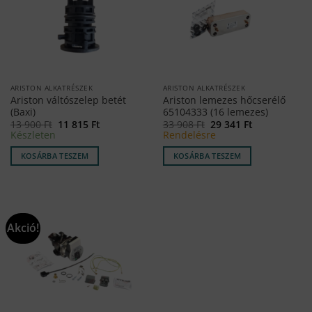
ARISTON ALKATRÉSZEK
ARISTON ALKATRÉSZEK
Ariston váltószelep betét
Ariston lemezes hőcserélő
(Baxi)
65104333 (16 lemezes)
Original
Current
Original
Current
13 900
Ft
11 815
Ft
33 908
Ft
29 341
Ft
price
price
price
price
Készleten
Rendelésre
was:
is:
was:
is:
13
11
33
29
KOSÁRBA TESZEM
KOSÁRBA TESZEM
900 Ft.
815 Ft.
908 Ft.
341 Ft.
Akció!