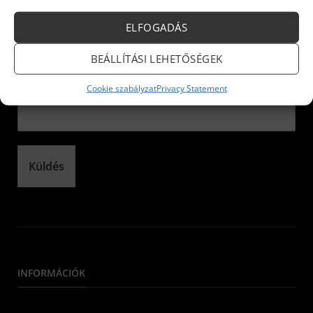
Iratkozzon fel hírlevelünkre!
ELFOGADÁS
Név:
*
BEÁLLÍTÁSI LEHETŐSÉGEK
Cookie szabályzat
Privacy Statement
E-mail:
*
Küldés
INFORMÁCIÓK