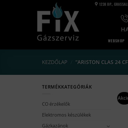
Skip
1238 BP., GRASSA
to
content
HA
WEBSHOP
KEZDŐLAP
/
“ARISTON CLAS 24 C
TERMÉKKATEGÓRIÁK
Akci
CO érzékelők
Elektromos készülékek
Gázkazánok