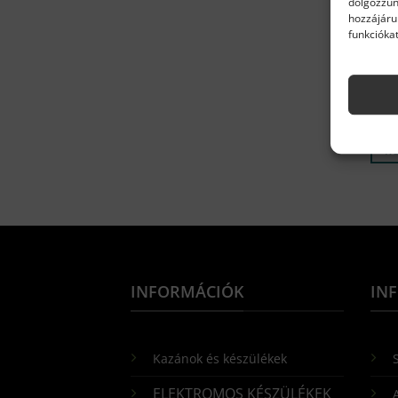
dolgozzun
hozzájáru
funkciókat
ARIS
Aris
129
Kész
K
INFORMÁCIÓK
IN
Kazánok és készülékek
S
ELEKTROMOS KÉSZÜLÉKEK