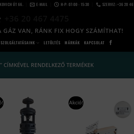
LKOVICH ÚT 66.
E-MAIL
H-P: 07:00 - 15:30
SZERVIZ: +36 20 4
+36 20 467 4475
 GÁZ VAN, RÁNK FIX HOGY SZÁMÍTHAT!
SZOLGÁLTATÁSAINK
LETÖLTÉS
MÁRKÁK
KAPCSOLAT
F” CÍMKÉVEL RENDELKEZŐ TERMÉKEK
ó!
Akció!