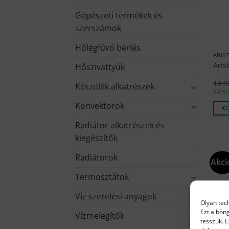
Gépészeti termékek és
szerszámok
Hőlégfúvó bérlés
ARIS
Aris
Hőszivattyúk
13 
Készülék alkatrészek
Kész
Konvektorok
K
Radiátor alkatrészek és
kiegészítők
Radiátorok
Akci
Termosztátok
Víz szerelési anyagok
Olyan tec
Ezt a bön
Vízmelegítők
tesszük. 