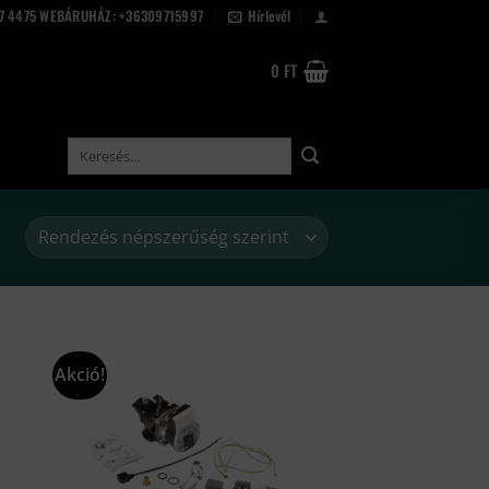
67 4475 WEBÁRUHÁZ: +36309715997
Hírlevél
0
FT
Keresés
a
következőre:
Akció!