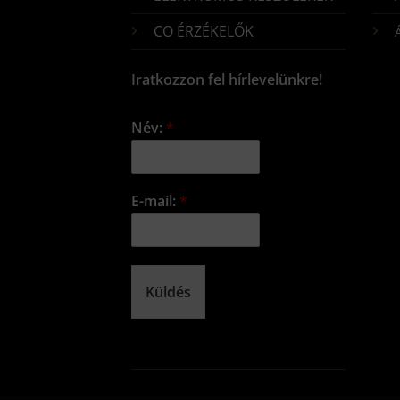
CO ÉRZÉKELŐK
Iratkozzon fel hírlevelünkre!
Név:
*
E-mail:
*
Küldés