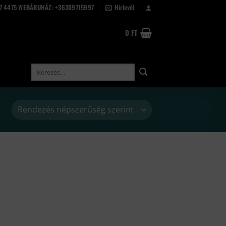
67 4475 WEBÁRUHÁZ: +36309715997
Hírlevél
0
FT
Keresés
a
következőre: