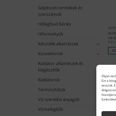
Gépészeti termékek és
szerszámok
Hőlégfúvó bérlés
ARIS
Aris
Hőszivattyúk
13 
Kész
Készülék alkatrészek
K
Konvektorok
Radiátor alkatrészek és
kiegészítők
Olyan tec
Radiátorok
Ezt a bön
tesszük. 
Termosztátok
dolgozzun
hozzájáru
Víz szerelési anyagok
funkciókat
Vízmelegítők