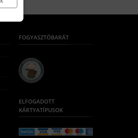
EK
FOGYASZTÓBARÁT
ELFOGADOTT
KÁRTYATÍPUSOK