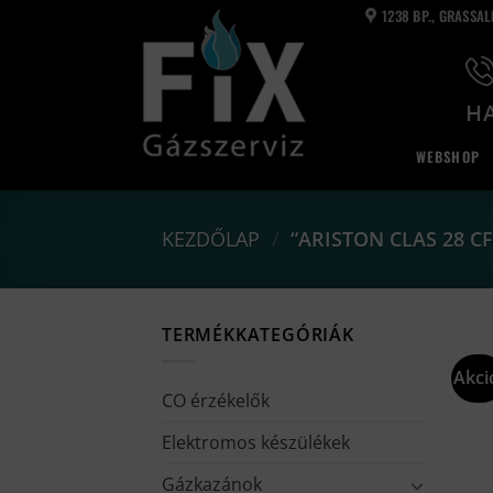
Skip
1238 BP., GRASSA
to
content
HA
WEBSHOP
KEZDŐLAP
/
“ARISTON CLAS 28 C
TERMÉKKATEGÓRIÁK
Akci
CO érzékelők
Elektromos készülékek
Gázkazánok