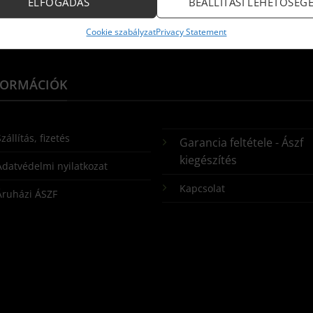
ELFOGADÁS
BEÁLLÍTÁSI LEHETŐSÉG
Cookie szabályzat
Privacy Statement
FORMÁCIÓK
zállítás, fizetés
Garancia feltétele - Ászf
kiegészítés
Adatvédelmi nyilatkozat
Kapcsolat
Áruházi ÁSZF