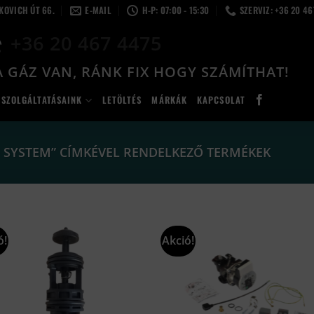
LKOVICH ÚT 66.
E-MAIL
H-P: 07:00 - 15:30
SZERVIZ: +36 20 4
+36 20 467 4475
 GÁZ VAN, RÁNK FIX HOGY SZÁMÍTHAT!
SZOLGÁLTATÁSAINK
LETÖLTÉS
MÁRKÁK
KAPCSOLAT
F SYSTEM” CÍMKÉVEL RENDELKEZŐ TERMÉKEK
ó!
Akció!