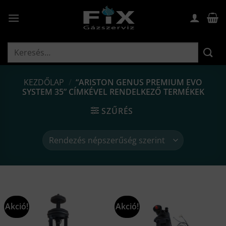
Skip
to
content
Keresés
a
következőre:
KEZDŐLAP
/
“ARISTON GENUS PREMIUM EVO
SYSTEM 35” CÍMKÉVEL RENDELKEZŐ TERMÉKEK
SZŰRÉS
Akció!
Akció!