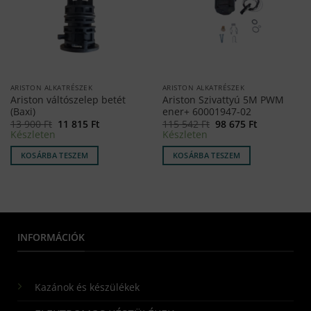
ARISTON ALKATRÉSZEK
ARISTON ALKATRÉSZEK
Ariston váltószelep betét
Ariston Szivattyú 5M PWM
(Baxi)
ener+ 60001947-02
Original
Current
Original
Current
13 900
Ft
11 815
Ft
115 542
Ft
98 675
Ft
price
price
price
price
Készleten
Készleten
was:
is:
was:
is:
13
11
115
98
KOSÁRBA TESZEM
KOSÁRBA TESZEM
900 Ft.
815 Ft.
542 Ft.
675 Ft.
INFORMÁCIÓK
Kazánok és készülékek