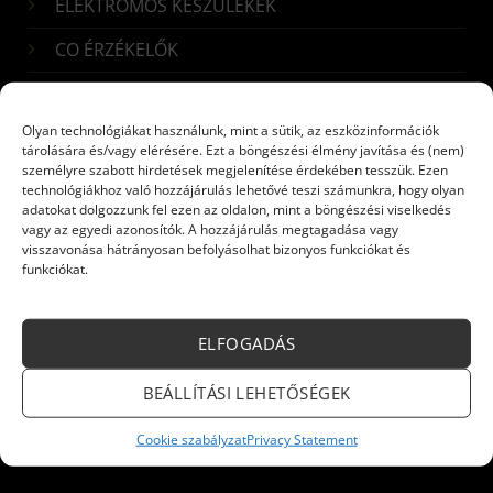
ELEKTROMOS KÉSZÜLÉKEK
CO ÉRZÉKELŐK
Iratkozzon fel hírlevelünkre!
Olyan technológiákat használunk, mint a sütik, az eszközinformációk
tárolására és/vagy elérésére. Ezt a böngészési élmény javítása és (nem)
Név:
*
személyre szabott hirdetések megjelenítése érdekében tesszük. Ezen
technológiákhoz való hozzájárulás lehetővé teszi számunkra, hogy olyan
adatokat dolgozzunk fel ezen az oldalon, mint a böngészési viselkedés
vagy az egyedi azonosítók. A hozzájárulás megtagadása vagy
visszavonása hátrányosan befolyásolhat bizonyos funkciókat és
E-mail:
*
funkciókat.
ELFOGADÁS
Küldés
BEÁLLÍTÁSI LEHETŐSÉGEK
Cookie szabályzat
Privacy Statement