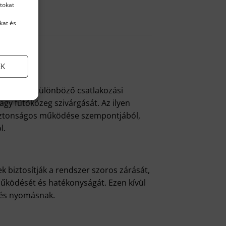
tokat
kat és
EK
, amely a különböző csatlakozási
agy fűtőközeg szivárgását. Az ilyen
biztonságos működése szempontjából,
l.
k biztosítják a rendszer szoros zárását,
működését és hatékonyságát. Ezen kívül
 és nyomásnak.