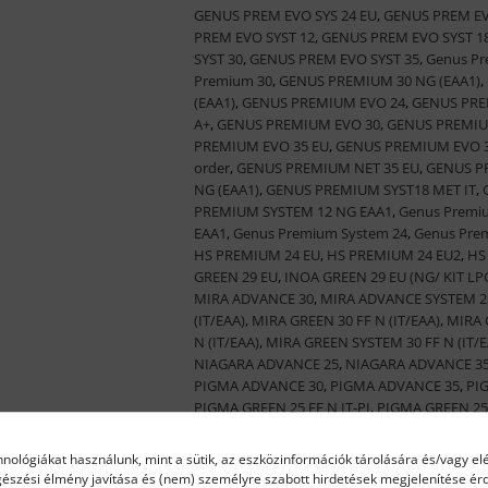
GENUS PREM EVO SYS 24 EU
,
GENUS PREM EV
PREM EVO SYST 12
,
GENUS PREM EVO SYST 1
SYST 30
,
GENUS PREM EVO SYST 35
,
Genus Pr
Premium 30
,
GENUS PREMIUM 30 NG (EAA1)
,
(EAA1)
,
GENUS PREMIUM EVO 24
,
GENUS PRE
A+
,
GENUS PREMIUM EVO 30
,
GENUS PREMIU
PREMIUM EVO 35 EU
,
GENUS PREMIUM EVO 3
order
,
GENUS PREMIUM NET 35 EU
,
GENUS P
NG (EAA1)
,
GENUS PREMIUM SYST18 MET IT
,
PREMIUM SYSTEM 12 NG EAA1
,
Genus Premi
EAA1
,
Genus Premium System 24
,
Genus Pre
HS PREMIUM 24 EU
,
HS PREMIUM 24 EU2
,
HS
GREEN 29 EU
,
INOA GREEN 29 EU (NG/ KIT LP
MIRA ADVANCE 30
,
MIRA ADVANCE SYSTEM 2
(IT/EAA)
,
MIRA GREEN 30 FF N (IT/EAA)
,
MIRA 
N (IT/EAA)
,
MIRA GREEN SYSTEM 30 FF N (IT/E
NIAGARA ADVANCE 25
,
NIAGARA ADVANCE 3
PIGMA ADVANCE 30
,
PIGMA ADVANCE 35
,
PI
PIGMA GREEN 25 FF N IT-PI
,
PIGMA GREEN 25
FF N EAA
,
PIGMA GREEN 30 FF N IT-PI
,
PIGMA 
GREEN 25 FF N IT
,
SERELIA GREEN 25 IT EU
,
TA
hnológiákat használunk, mint a sütik, az eszközinformációk tárolására és/vagy el
gészési élmény javítása és (nem) személyre szabott hirdetések megjelenítése é