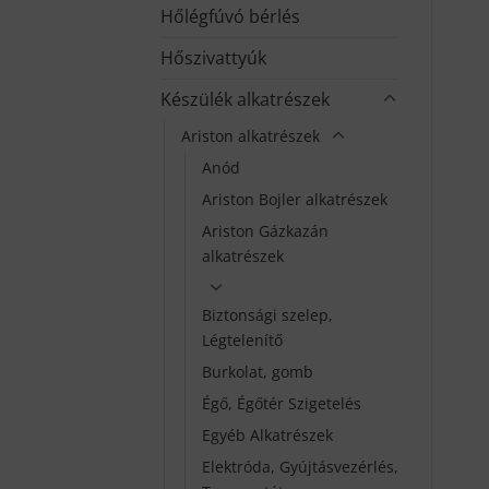
Hőlégfúvó bérlés
Hőszivattyúk
Készülék alkatrészek
Ariston alkatrészek
Anód
Ariston Bojler alkatrészek
Ariston Gázkazán
alkatrészek
Biztonsági szelep,
Légtelenítő
Burkolat, gomb
Égő, Égőtér Szigetelés
Egyéb Alkatrészek
Elektróda, Gyújtásvezérlés,