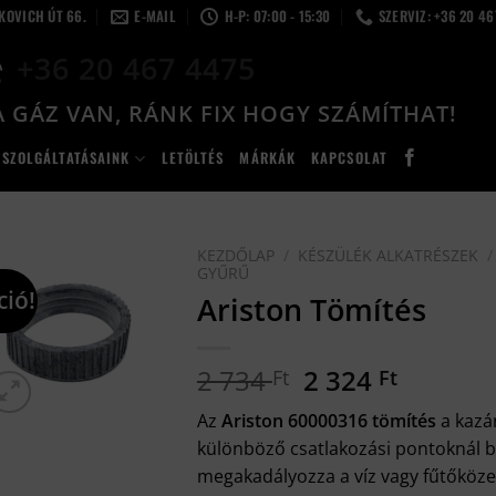
LKOVICH ÚT 66.
E-MAIL
H-P: 07:00 - 15:30
SZERVIZ: +36 20 4
+36 20 467 4475
 GÁZ VAN, RÁNK FIX HOGY SZÁMÍTHAT!
SZOLGÁLTATÁSAINK
LETÖLTÉS
MÁRKÁK
KAPCSOLAT
KEZDŐLAP
/
KÉSZÜLÉK ALKATRÉSZEK
/
GYŰRŰ
ció!
Ariston Tömítés
Original
Current
2 734
2 324
Ft
Ft
price
price
Az
Ariston 60000316 tömítés
a kazán
was:
is:
különböző csatlakozási pontoknál bi
2
2
megakadályozza a víz vagy fűtőköze
734 Ft.
324 Ft.