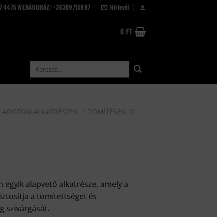
67 4475 WEBÁRUHÁZ: +36309715997
Hírlevél
0
FT
Keresés
a
következőre:
ARISTON ALKATRÉSZEK
/
TÖMÍTÉSEK, O
 egyik alapvető alkatrésze, amely a
ztosítja a tömítettséget és
g szivárgását.