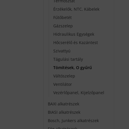
Termosztát
Érzékelők, NTC, Kábelek
Fűtőbetét
Gázszelep
Hidraulikus Egységek
Hőcserélő és Kazántest
Szivattyú
Tágulási tartály
Tömítések, O gyűrű
Váltószelep
Ventilátor
Vezérlőpanel, Kijelzőpanel
BAXI alkatrészek
BIASI alkatrészek
Bosch, Junkers alkatrészek
Fég alkatrészek