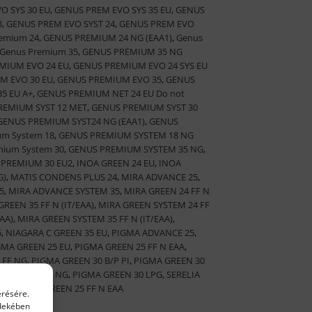
O SYS 30 EU
,
GENUS PREM EVO SYS 35 EU
,
GENUS
8
,
GENUS PREM EVO SYST 24
,
GENUS PREM EVO
emium 24
,
GENUS PREMIUM 24 NG (EAA1)
,
Genus
Genus Premium 35
,
GENUS PREMIUM 35 NG
MIUM EVO 24 EU
,
GENUS PREMIUM EVO 24 SYS EU
M EVO 30 EU
,
GENUS PREMIUM EVO 35
,
GENUS
5 EU A+
,
GENUS PREMIUM NET 24 EU Do not
REMIUM SYST 12 MET
,
GENUS PREMIUM SYST 30
GENUS PREMIUM SYST24 NG (EAA1)
,
GENUS
um System 18
,
GENUS PREMIUM SYSTEM 18 NG
mium System 30
,
GENUS PREMIUM SYSTEM 35 NG
,
 PREMIUM 30 EU2
,
INOA GREEN 24 EU
,
INOA
G)
,
MATIS CONDENS PLUS 24
,
MIRA ADVANCE 25
,
5
,
MIRA ADVANCE SYSTEM 35
,
MIRA GREEN 24 FF N
GREEN 35 FF N (IT/EAA)
,
MIRA GREEN SYSTEM 24 FF
AA)
,
MIRA GREEN SYSTEM 35 FF N (IT/EAA)
,
5
,
NIAGARA C GREEN 35 EU
,
PIGMA ADVANCE 25
,
GMA GREEN 25 EU
,
PIGMA GREEN 25 FF N EAA
,
 FF NG
,
PIGMA GREEN 30 B/P PI
,
PIGMA GREEN 30
GREEN 30 FF NG
,
PIGMA GREEN 30 LPG
,
SERELIA
LIA
,
TALIA GREEN 25 FF N EAA
érésére.
rdekében