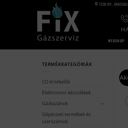
Skip
1238 BP., GRASSA
to
content
HA
WEBSHOP
TERMÉKKATEGÓRIÁK
Ak
CO érzékelők
Elektromos készülékek
Gázkazánok
Gépészeti termékek és
szerszámok