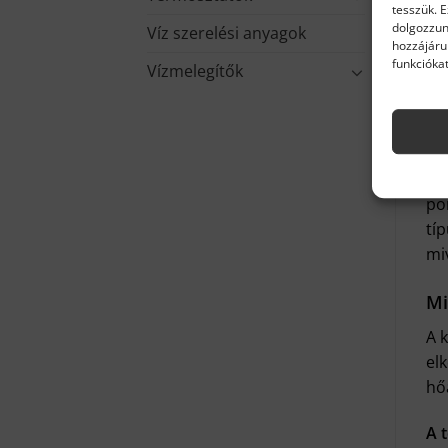
tesszük. 
dolgozzun
Víz szerelési anyagok
hozzájáru
funkciókat
Vízmelegítők
LEÍ
Ar
Az
po
tí
miv
Mi
A 
el
hő
A t