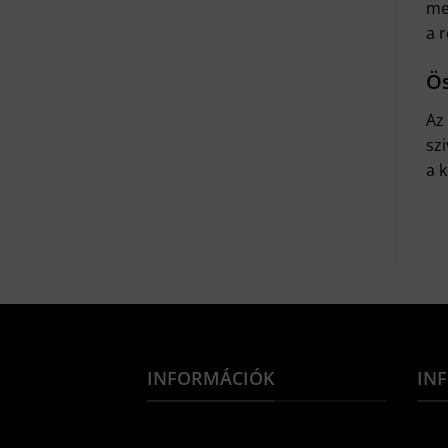
me
a 
Ös
Az
sz
a 
INFORMÁCIÓK
IN