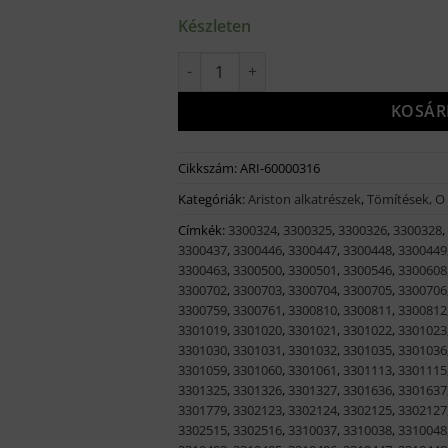
Készleten
Ariston Tömítés mennyiség
KOSÁR
Cikkszám:
ARI-60000316
Kategóriák:
Ariston alkatrészek
,
Tömítések, O
Címkék:
3300324
,
3300325
,
3300326
,
3300328
,
3300437
,
3300446
,
3300447
,
3300448
,
3300449
3300463
,
3300500
,
3300501
,
3300546
,
3300608
3300702
,
3300703
,
3300704
,
3300705
,
3300706
3300759
,
3300761
,
3300810
,
3300811
,
3300812
3301019
,
3301020
,
3301021
,
3301022
,
3301023
3301030
,
3301031
,
3301032
,
3301035
,
3301036
3301059
,
3301060
,
3301061
,
3301113
,
3301115
3301325
,
3301326
,
3301327
,
3301636
,
3301637
3301779
,
3302123
,
3302124
,
3302125
,
3302127
3302515
,
3302516
,
3310037
,
3310038
,
3310048