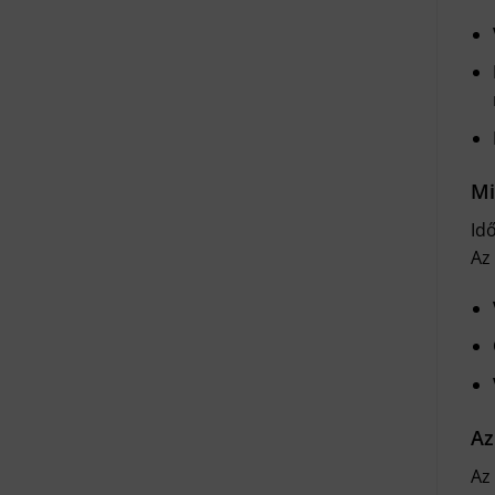
Mi
Id
Az 
Az
Az