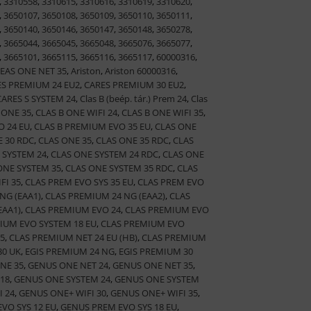
,
3310558
,
3310615
,
3310616
,
3310619
,
3310620
,
,
3650107
,
3650108
,
3650109
,
3650110
,
3650111
,
,
3650140
,
3650146
,
3650147
,
3650148
,
3650278
,
,
3665044
,
3665045
,
3665048
,
3665076
,
3665077
,
,
3665101
,
3665115
,
3665116
,
3665117
,
60000316
,
EAS ONE NET 35
,
Ariston
,
Ariston 60000316
,
S PREMIUM 24 EU2
,
CARES PREMIUM 30 EU2
,
CARES S SYSTEM 24
,
Clas B (beép. tár.) Prem 24
,
Clas
 ONE 35
,
CLAS B ONE WIFI 24
,
CLAS B ONE WIFI 35
,
O 24 EU
,
CLAS B PREMIUM EVO 35 EU
,
CLAS ONE
 30 RDC
,
CLAS ONE 35
,
CLAS ONE 35 RDC
,
CLAS
 SYSTEM 24
,
CLAS ONE SYSTEM 24 RDC
,
CLAS ONE
ONE SYSTEM 35
,
CLAS ONE SYSTEM 35 RDC
,
CLAS
FI 35
,
CLAS PREM EVO SYS 35 EU
,
CLAS PREM EVO
NG (EAA1)
,
CLAS PREMIUM 24 NG (EAA2)
,
CLAS
EAA1)
,
CLAS PREMIUM EVO 24
,
CLAS PREMIUM EVO
IUM EVO SYSTEM 18 EU
,
CLAS PREMIUM EVO
5
,
CLAS PREMIUM NET 24 EU (HB)
,
CLAS PREMIUM
30 UK
,
EGIS PREMIUM 24 NG
,
EGIS PREMIUM 30
NE 35
,
GENUS ONE NET 24
,
GENUS ONE NET 35
,
18
,
GENUS ONE SYSTEM 24
,
GENUS ONE SYSTEM
 24
,
GENUS ONE+ WIFI 30
,
GENUS ONE+ WIFI 35
,
VO SYS 12 EU
,
GENUS PREM EVO SYS 18 EU
,