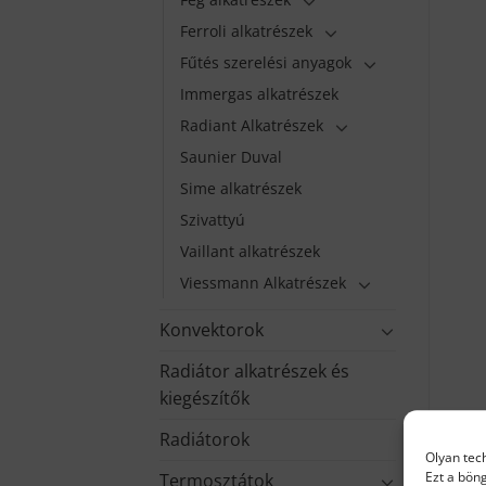
Ferroli alkatrészek
Fűtés szerelési anyagok
Immergas alkatrészek
Radiant Alkatrészek
Saunier Duval
Sime alkatrészek
Szivattyú
Vaillant alkatrészek
Viessmann Alkatrészek
Konvektorok
Radiátor alkatrészek és
kiegészítők
Radiátorok
Olyan tec
Ezt a bön
Termosztátok