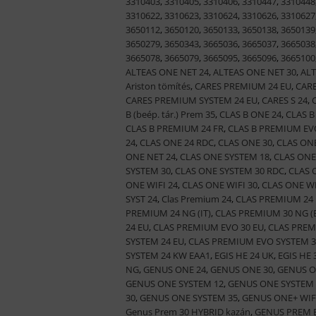
3310403
,
3310405
,
3310406
,
3310447
,
3310448
3310622
,
3310623
,
3310624
,
3310626
,
3310627
3650112
,
3650120
,
3650133
,
3650138
,
3650139
3650279
,
3650343
,
3665036
,
3665037
,
3665038
3665078
,
3665079
,
3665095
,
3665096
,
3665100
ALTEAS ONE NET 24
,
ALTEAS ONE NET 30
,
ALT
Ariston tömítés
,
CARES PREMIUM 24 EU
,
CARE
CARES PREMIUM SYSTEM 24 EU
,
CARES S 24
,
B (beép. tár.) Prem 35
,
CLAS B ONE 24
,
CLAS B
CLAS B PREMIUM 24 FR
,
CLAS B PREMIUM EV
24
,
CLAS ONE 24 RDC
,
CLAS ONE 30
,
CLAS ONE
ONE NET 24
,
CLAS ONE SYSTEM 18
,
CLAS ONE
SYSTEM 30
,
CLAS ONE SYSTEM 30 RDC
,
CLAS 
ONE WIFI 24
,
CLAS ONE WIFI 30
,
CLAS ONE WI
SYST 24
,
Clas Premium 24
,
CLAS PREMIUM 24 
PREMIUM 24 NG (IT)
,
CLAS PREMIUM 30 NG (
24 EU
,
CLAS PREMIUM EVO 30 EU
,
CLAS PREM
SYSTEM 24 EU
,
CLAS PREMIUM EVO SYSTEM 3
SYSTEM 24 KW EAA1
,
EGIS HE 24 UK
,
EGIS HE 
NG
,
GENUS ONE 24
,
GENUS ONE 30
,
GENUS O
GENUS ONE SYSTEM 12
,
GENUS ONE SYSTEM 
30
,
GENUS ONE SYSTEM 35
,
GENUS ONE+ WIFI
Genus Prem 30 HYBRID kazán
,
GENUS PREM E