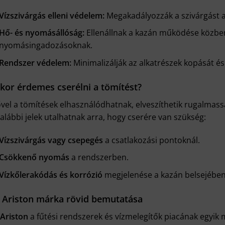
Vízszivárgás elleni védelem:
Megakadályozzák a szivárgást a
Hő- és nyomásállóság:
Ellenállnak a kazán működése közbe
nyomásingadozásoknak.
Rendszer védelem:
Minimalizálják az alkatrészek kopását é
kor érdemes cserélni a tömítést?
ővel a tömítések elhasználódhatnak, elveszíthetik rugalmas
alábbi jelek utalhatnak arra, hogy cserére van szükség:
Vízszivárgás vagy csepegés
a csatlakozási pontoknál.
Csökkenő nyomás
a rendszerben.
Vízkőlerakódás és korrózió
megjelenése a kazán belsejében
 Ariston márka rövid bemutatása
Ariston
a fűtési rendszerek és vízmelegítők piacának egyik