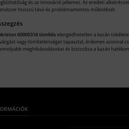
gbízhatóság és az innováció jellemez. Az eredeti alkatrészei
rendszer hosszú távú és problémamentes működését.
szegzés
Ariston 60000316 tömítés
elengedhetetlen a kazán tökélete
ivárgást vagy tömítetlenséget tapasztal, érdemes azonnal cs
komolyabb meghibásodásokat és biztosítsa a kazán hatéko
FORMÁCIÓK