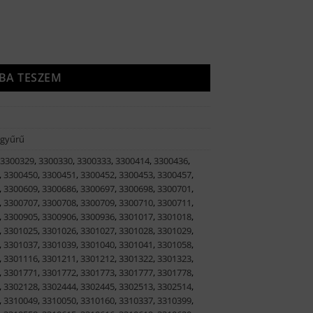
BA TESZEM
 gyűrű
3300329
,
3300330
,
3300333
,
3300414
,
3300436
,
,
3300450
,
3300451
,
3300452
,
3300453
,
3300457
,
,
3300609
,
3300686
,
3300697
,
3300698
,
3300701
,
,
3300707
,
3300708
,
3300709
,
3300710
,
3300711
,
,
3300905
,
3300906
,
3300936
,
3301017
,
3301018
,
,
3301025
,
3301026
,
3301027
,
3301028
,
3301029
,
,
3301037
,
3301039
,
3301040
,
3301041
,
3301058
,
,
3301116
,
3301211
,
3301212
,
3301322
,
3301323
,
,
3301771
,
3301772
,
3301773
,
3301777
,
3301778
,
,
3302128
,
3302444
,
3302445
,
3302513
,
3302514
,
,
3310049
,
3310050
,
3310160
,
3310337
,
3310399
,