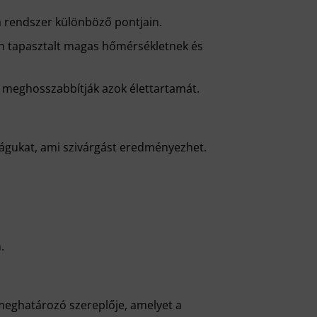
 rendszer különböző pontjain.
n tapasztalt magas hőmérsékletnek és
s meghosszabbítják azok élettartamát.
ságukat, ami szivárgást eredményezhet.
.
 meghatározó szereplője, amelyet a