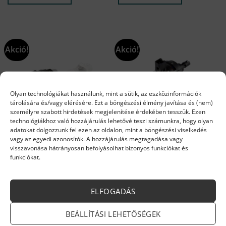
803 Ft.
482 Ft.
890 Ft.
607 Ft.
Akció!
Akció!
Olyan technológiákat használunk, mint a sütik, az eszközinformációk
tárolására és/vagy elérésére. Ezt a böngészési élmény javítása és (nem)
személyre szabott hirdetések megjelenítése érdekében tesszük. Ezen
technológiákhoz való hozzájárulás lehetővé teszi számunkra, hogy olyan
adatokat dolgozzunk fel ezen az oldalon, mint a böngészési viselkedés
ARISTON ALKATRÉSZEK
ARISTON ALKATRÉSZEK
vagy az egyedi azonosítók. A hozzájárulás megtagadása vagy
ARISTON, Nyomáskapcsoló
Ariston váltószelep motor
visszavonása hátrányosan befolyásolhat bizonyos funkciókat és
mechanika, FLOW METER
65114936
funkciókat.
CAP, CLAS ONE, GENUS ONE
65114919
Original
Current
Original
Current
3 984
Ft
3 387
Ft
22 030
Ft
18 989
Ft
price
price
price
price
Készleten
Rendelésre
was:
is:
was:
is:
ELFOGADÁS
3
3
22
18
KOSÁRBA TESZEM
KOSÁRBA TESZEM
984 Ft.
387 Ft.
030 Ft.
989 Ft.
BEÁLLÍTÁSI LEHETŐSÉGEK