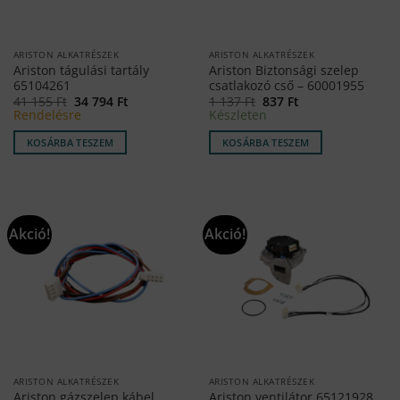
ARISTON ALKATRÉSZEK
ARISTON ALKATRÉSZEK
Ariston tágulási tartály
Ariston Biztonsági szelep
65104261
csatlakozó cső – 60001955
Original
Current
Original
Current
41 155
Ft
34 794
Ft
1 137
Ft
837
Ft
price
price
price
price
Rendelésre
Készleten
was:
is:
was:
is:
41
34
1
837 Ft.
KOSÁRBA TESZEM
KOSÁRBA TESZEM
155 Ft.
794 Ft.
137 Ft.
Akció!
Akció!
ARISTON ALKATRÉSZEK
ARISTON ALKATRÉSZEK
Ariston gázszelep kábel
Ariston ventilátor 65121928