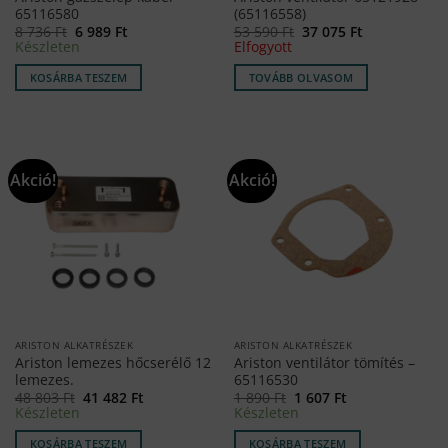
65116580
(65116558)
Original
Current
Original
Current
8 736
Ft
6 989
Ft
53 590
Ft
37 075
Ft
price
price
price
price
Készleten
Elfogyott
was:
is:
was:
is:
8
6
53
37
KOSÁRBA TESZEM
TOVÁBB OLVASOM
736 Ft.
989 Ft.
590 Ft.
075 Ft.
Akció!
Akció!
ARISTON ALKATRÉSZEK
ARISTON ALKATRÉSZEK
Ariston lemezes hőcserélő 12
Ariston ventilátor tömítés –
lemezes.
65116530
Original
Current
Original
Current
48 803
Ft
41 482
Ft
1 890
Ft
1 607
Ft
price
price
price
price
Készleten
Készleten
was:
is:
was:
is:
48
41
1
1
KOSÁRBA TESZEM
KOSÁRBA TESZEM