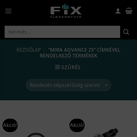
Skip
to
content
Keresés
a
következőre:
KEZDŐLAP
/
“MIRA ADVANCE 25” CÍMKÉVEL
RENDELKEZŐ TERMÉKEK
SZŰRÉS
Akció!
Akció!