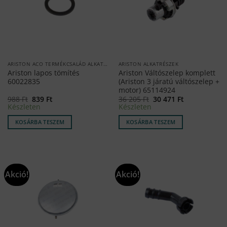
ARISTON ACO TERMÉKCSALÁD ALKATRÉSZEK
ARISTON ALKATRÉSZEK
Ariston lapos tömítés
Ariston Váltószelep komplett
60022835
(Ariston 3 járatú váltószelep +
motor) 65114924
Original
Current
Original
Current
988
Ft
839
Ft
36 205
Ft
30 471
Ft
price
price
price
price
Készleten
Készleten
was:
is:
was:
is:
988 Ft.
839 Ft.
36
30
KOSÁRBA TESZEM
KOSÁRBA TESZEM
205 Ft.
471 Ft.
Akció!
Akció!