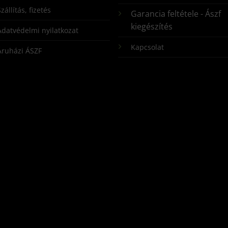
zállítás, fizetés
Garancia feltétele - Ászf
kiegészítés
Adatvédelmi nyilatkozat
Kapcsolat
Áruházi ÁSZF