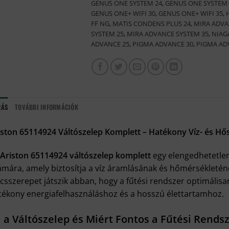
GENUS ONE SYSTEM 24
,
GENUS ONE SYSTEM 
GENUS ONE+ WIFI 30
,
GENUS ONE+ WIFI 35
,
FF NG
,
MATIS CONDENS PLUS 24
,
MIRA ADVA
SYSTEM 25
,
MIRA ADVANCE SYSTEM 35
,
NIAG
ADVANCE 25
,
PIGMA ADVANCE 30
,
PIGMA AD
RÁS
TOVÁBBI INFORMÁCIÓK
iston 65114924 Váltószelep Komplett – Hatékony Víz- és H
Ariston 65114924 váltószelep komplett
egy elengedhetetlen 
ámára, amely biztosítja a víz áramlásának és hőmérsékleténe
lcsszerepet játszik abban, hogy a fűtési rendszer optimáli
tékony energiafelhasználáshoz és a hosszú élettartamhoz.
 a Váltószelep és Miért Fontos a Fűtési Rend