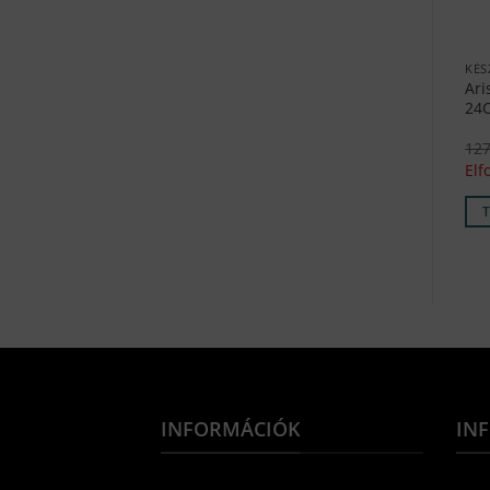
KÉS
Ari
24
12
Elf
INFORMÁCIÓK
IN