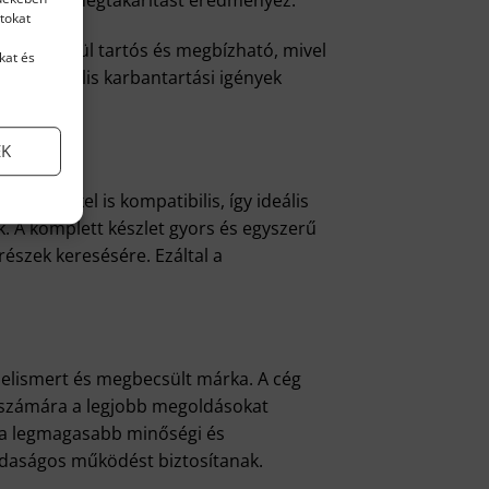
ős energiamegtakarítást eredményez.
tokat
tt rendkívül tartós és megbízható, mivel
kat és
 a minimális karbantartási igények
ödjön.
EK
elegítőkkel is kompatibilis, így ideális
. A komplett készlet gyors és egyszerű
részek keresésére. Ezáltal a
e elismert és megbecsült márka. A cég
k számára a legjobb megoldásokat
ek a legmagasabb minőségi és
zdaságos működést biztosítanak.