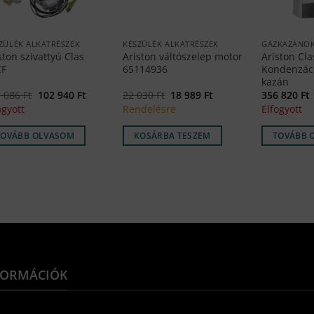
ZÜLÉK ALKATRÉSZEK
KÉSZÜLÉK ALKATRÉSZEK
GÁZKAZÁNO
ston szivattyú Clas
Ariston váltószelep motor
Ariston Cl
CF
65114936
Kondenzác
kazán
Original
Current
Original
Current
7 086
Ft
102 940
Ft
22 030
Ft
18 989
Ft
356 820
Ft
price
price
price
price
ogyott
Rendelésre
Elfogyott
was:
is:
was:
is:
127
102
22
18
086 Ft.
940 Ft.
030 Ft.
989 Ft.
TOVÁBB OLVASOM
KOSÁRBA TESZEM
TOVÁBB 
FORMÁCIÓK