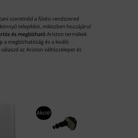
ítani szeretnéd a fűtési rendszered
s könnyű telepítést, miközben hozzájárul
artós és megbízható
Ariston termékek
p a megbízhatóság és a kiváló
válaszd az Ariston váltószelepet és
Akció!