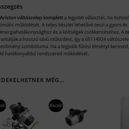
szegzés
Ariston váltószelep komplett
a legjobb választás, ha biztos
imális működését. A teljes készlet lehetővé teszi a gyors é
 energiahatékonysághoz és a költségek csökkentéséhez. A
t
rantálják a hosszú távú működést, így a 65114924 váltószele
ljesítmény szimbóluma. Ha a legjobb fűtési élményt keresed, 
dd hatékonyabbá rendszered működését.
RDEKELHETNEK MÉG…
ió!
Akció!