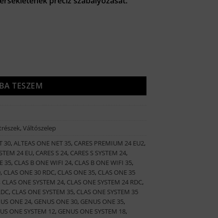
érsékletének precíz szabályozását.
t.
3 járatú váltószelep + motor) 65114924 mennyiség
BA TESZEM
trészek
,
Váltószelep
T 30
,
ALTEAS ONE NET 35
,
CARES PREMIUM 24 EU2
,
STEM 24 EU
,
CARES S 24
,
CARES S SYSTEM 24
,
E 35
,
CLAS B ONE WIFI 24
,
CLAS B ONE WIFI 35
,
0
,
CLAS ONE 30 RDC
,
CLAS ONE 35
,
CLAS ONE 35
,
CLAS ONE SYSTEM 24
,
CLAS ONE SYSTEM 24 RDC
,
RDC
,
CLAS ONE SYSTEM 35
,
CLAS ONE SYSTEM 35
US ONE 24
,
GENUS ONE 30
,
GENUS ONE 35
,
US ONE SYSTEM 12
,
GENUS ONE SYSTEM 18
,