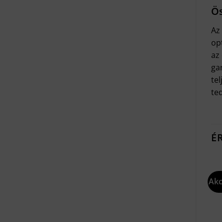
Ös
Az
opt
az
ga
te
te
É
Akc