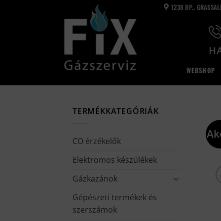
Skip
1238 BP., GRASSA
to
content
HA
WEBSHOP
TERMÉKKATEGÓRIÁK
Ak
CO érzékelők
Elektromos készülékek
Gázkazánok
Gépészeti termékek és
szerszámok