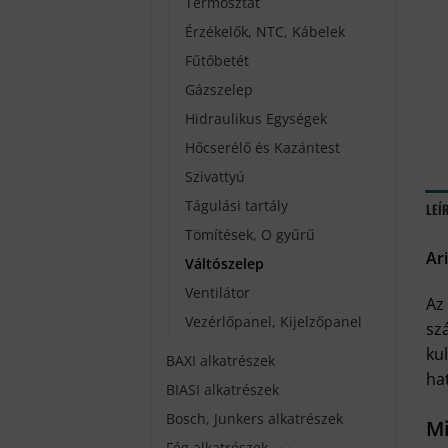
Termosztát
Érzékelők, NTC, Kábelek
Fűtőbetét
Gázszelep
Hidraulikus Egységek
Hőcserélő és Kazántest
Szivattyú
Tágulási tartály
LEÍ
Tömítések, O gyűrű
Ar
Váltószelep
Ventilátor
Az
Vezérlőpanel, Kijelzőpanel
sz
ku
BAXI alkatrészek
ha
BIASI alkatrészek
Bosch, Junkers alkatrészek
Mi
Fég alkatrészek