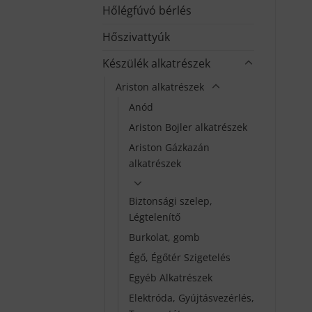
Hőlégfúvó bérlés
Hőszivattyúk
Készülék alkatrészek
Ariston alkatrészek
Anód
Ariston Bojler alkatrészek
Ariston Gázkazán
alkatrészek
Biztonsági szelep,
Légtelenítő
Burkolat, gomb
Égő, Égőtér Szigetelés
Egyéb Alkatrészek
Elektróda, Gyújtásvezérlés,