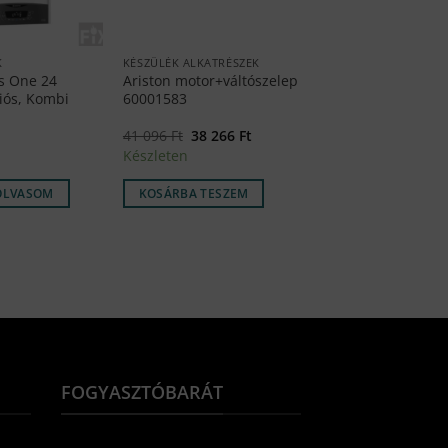
K
KÉSZÜLÉK ALKATRÉSZEK
as One 24
Ariston motor+váltószelep
iós, Kombi
60001583
Original
Current
41 096
Ft
38 266
Ft
price
price
Készleten
was:
is:
41
38
096 Ft.
266 Ft.
OLVASOM
KOSÁRBA TESZEM
FOGYASZTÓBARÁT