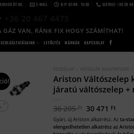
LKOVICH ÚT 66.
E-MAIL
H-P: 07:00 - 15:30
SZERVIZ: +36 20 4
+36 20 467 4475
 GÁZ VAN, RÁNK FIX HOGY SZÁMÍTHAT!
SZOLGÁLTATÁSAINK
LETÖLTÉS
MÁRKÁK
KAPCSOLAT
KEZDŐLAP
/
KÉSZÜLÉK ALKATRÉSZEK
/
Ariston Váltószelep 
ció!
járatú váltószelep +
Original
Curr
36 205
30 471
Ft
Ft
price
price
Gyári, új Ariston alkatrész. Az
ta-sta
was:
is:
elengedhetetlen alkatrész az Arist
36
30