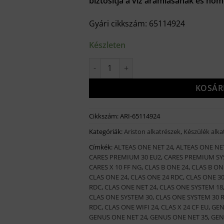
biztosítja a víz áramlásának és hőm
205 Ft.
471 F
Gyári cikkszám: 65114924
Készleten
Ariston Váltószelep komplett (Ariston 
KOSÁR
Cikkszám:
ARI-65114924
Kategóriák:
Ariston alkatrészek
,
Készülék alka
Címkék:
ALTEAS ONE NET 24
,
ALTEAS ONE NE
CARES PREMIUM 30 EU2
,
CARES PREMIUM SY
CARES X 10 FF NG
,
CLAS B ONE 24
,
CLAS B ON
CLAS ONE 24
,
CLAS ONE 24 RDC
,
CLAS ONE 3
RDC
,
CLAS ONE NET 24
,
CLAS ONE SYSTEM 18
CLAS ONE SYSTEM 30
,
CLAS ONE SYSTEM 30 
RDC
,
CLAS ONE WIFI 24
,
CLAS X 24 CF EU
,
GEN
GENUS ONE NET 24
,
GENUS ONE NET 35
,
GEN