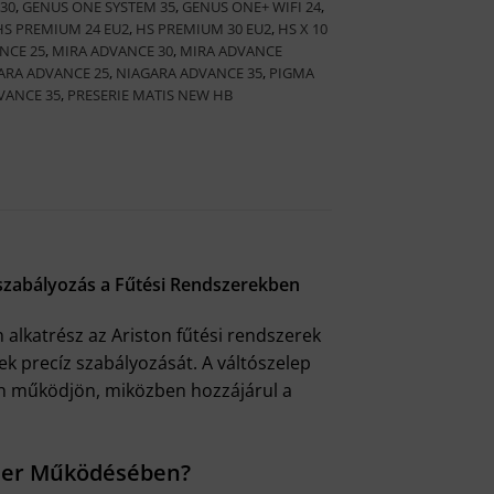
30
,
GENUS ONE SYSTEM 35
,
GENUS ONE+ WIFI 24
,
HS PREMIUM 24 EU2
,
HS PREMIUM 30 EU2
,
HS X 10
NCE 25
,
MIRA ADVANCE 30
,
MIRA ADVANCE
ARA ADVANCE 25
,
NIAGARA ADVANCE 35
,
PIGMA
VANCE 35
,
PRESERIE MATIS NEW HB
őszabályozás a Fűtési Rendszerekben
alkatrész az Ariston fűtési rendszerek
k precíz szabályozását. A váltószelep
san működjön, miközben hozzájárul a
szer Működésében?