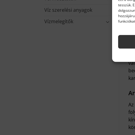
tesszük. 
Víz szerelési anyagok
dolgozzun
hozzájáru
Vízmelegítők
funkciókat
Ko
Ez
vá
beé
kar
Ar
Az
fo
kí
kö