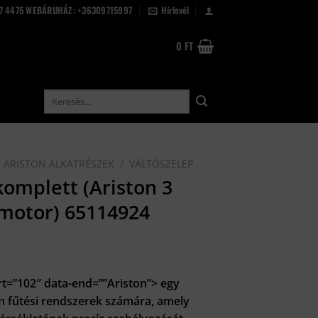
67 4475 WEBÁRUHÁZ: +36309715997
Hírlevél
0
FT
Keresés
a
következőre:
ARISTON ALKATRÉSZEK
/
VÁLTÓSZELEP
komplett (Ariston 3
 motor) 65114924
ent
rt=”102″ data-end=””Ariston”> egy
on fűtési rendszerek számára, amely