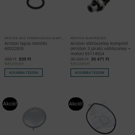
ARISTON ACO TERMÉKCSALÁD ALKATRÉSZEK
ARISTON ALKATRÉSZEK
Ariston lapos tömítés
Ariston Váltószelep komplett
60022835
(Ariston 3 járatú váltószelep +
motor) 65114924
Original
Current
Original
Current
988
Ft
839
Ft
36 205
Ft
30 471
Ft
price
price
price
price
Készleten
Készleten
was:
is:
was:
is:
988 Ft.
839 Ft.
36
30
KOSÁRBA TESZEM
KOSÁRBA TESZEM
205 Ft.
471 Ft.
Akció!
Akció!