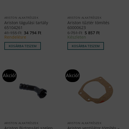
ARISTON ALKATRÉSZEK
ARISTON ALKATRÉSZEK
Ariston tágulási tartály
Ariston tűztér tömítés
65104261
60000623
Original
Current
Original
Current
41 155
Ft
34 794
Ft
6 751
Ft
5 857
Ft
price
price
price
price
Rendelésre
Készleten
was:
is:
was:
is:
41
34
6
5
KOSÁRBA TESZEM
KOSÁRBA TESZEM
155 Ft.
794 Ft.
751 Ft.
857 Ft.
Akció!
Akció!
ARISTON ALKATRÉSZEK
ARISTON ALKATRÉSZEK
Ariston Biztonsági szelep
Ariston ventilátor tömítés –