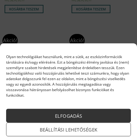
was:
is:
was:
is:
11
9
3
3
KOSÁRBA TESZEM
KOSÁRBA TESZEM
359 Ft.
638 Ft.
984 Ft.
387 Ft.
Akció!
Akció!
Olyan technológiákat használunk, mint a sütik, az eszközinformációk
tárolására és/vagy elérésére. Ezt a böngészési élmény javítása és (nem)
személyre szabott hirdetések megjelenítése érdekében tesszük. Ezen
technológiákhoz való hozzájárulás lehetővé teszi számunkra, hogy olyan
adatokat dolgozzunk fel ezen az oldalon, mint a böngészési viselkedés
vagy az egyedi azonosítók. A hozzájárulás megtagadása vagy
visszavonása hátrányosan befolyásolhat bizonyos funkciókat és
ARISTON ALKATRÉSZEK
ARISTON ALKATRÉSZEK
funkciókat.
Ariston váltószelep motor
Ariston füstgázelemző
65114936
mérőhely dugó 65104295
Original
Current
Original
Current
22 030
Ft
18 989
Ft
2 667
Ft
1 888
Ft
price
price
price
price
Rendelésre
Készleten
was:
is:
was:
is:
ELFOGADÁS
22
18
2
1
KOSÁRBA TESZEM
KOSÁRBA TESZEM
030 Ft.
989 Ft.
667 Ft.
888 Ft.
BEÁLLÍTÁSI LEHETŐSÉGEK