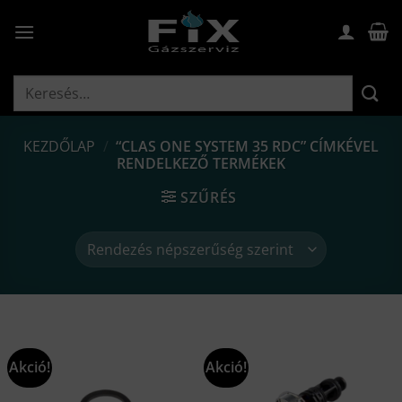
Skip
to
content
Keresés
a
következőre:
KEZDŐLAP
/
“CLAS ONE SYSTEM 35 RDC” CÍMKÉVEL
RENDELKEZŐ TERMÉKEK
SZŰRÉS
Akció!
Akció!