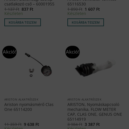
csatlakozó cső – 60001955
65116530
Original
Current
Original
Current
1 137
Ft
837
Ft
1 890
Ft
1 607
Ft
price
price
price
price
Készleten
Készleten
was:
is:
was:
is:
1
837 Ft.
1
1
KOSÁRBA TESZEM
KOSÁRBA TESZEM
137 Ft.
890 Ft.
607 Ft.
Akció!
Akció!
ARISTON ALKATRÉSZEK
ARISTON ALKATRÉSZEK
Ariston nyomásmérő Clas
ARISTON, Nyomáskapcsoló
One 65114200
mechanika, FLOW METER
CAP, CLAS ONE, GENUS ONE
65114919
Original
Current
Original
Current
11 359
Ft
9 638
Ft
3 984
Ft
3 387
Ft
price
price
price
price
Készleten
Készleten