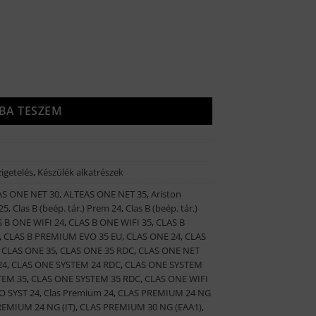
iség
BA TESZEM
zigetelés
,
Készülék alkatrészek
AS ONE NET 30
,
ALTEAS ONE NET 35
,
Ariston
25
,
Clas B (beép. tár.) Prem 24
,
Clas B (beép. tár.)
 B ONE WIFI 24
,
CLAS B ONE WIFI 35
,
CLAS B
,
CLAS B PREMIUM EVO 35 EU
,
CLAS ONE 24
,
CLAS
,
CLAS ONE 35
,
CLAS ONE 35 RDC
,
CLAS ONE NET
24
,
CLAS ONE SYSTEM 24 RDC
,
CLAS ONE SYSTEM
TEM 35
,
CLAS ONE SYSTEM 35 RDC
,
CLAS ONE WIFI
O SYST 24
,
Clas Premium 24
,
CLAS PREMIUM 24 NG
EMIUM 24 NG (IT)
,
CLAS PREMIUM 30 NG (EAA1)
,