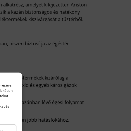
 alkatrész, amelyet kifejezetten Ariston
szik a kazán biztonságos és hatékony
éktermékek kiszivárgását a tűztérből.
an, hiszen biztosítja az égéstér
ogy az égéstermékek kizárólag a
szén-monoxid és egyéb káros gázok
érésére.
rdekében
tokat
, hogy a kazánban lévő égési folyamat
kat és
járul a kazán jobb hatásfokához,