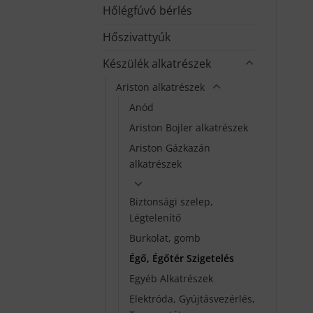
Hőlégfúvó bérlés
Hőszivattyúk
Készülék alkatrészek
Ariston alkatrészek
Anód
Ariston Bojler alkatrészek
Ariston Gázkazán
alkatrészek
Biztonsági szelep,
Légtelenítő
Burkolat, gomb
Égő, Égőtér Szigetelés
Egyéb Alkatrészek
Elektróda, Gyújtásvezérlés,