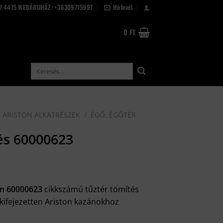
67 4475 WEBÁRUHÁZ: +36309715997
Hírlevél
0
FT
Keresés
a
következőre:
ARISTON ALKATRÉSZEK
/
ÉGŐ, ÉGŐTÉR
és 60000623
on 60000623
cikkszámú tűztér tömítés
 kifejezetten Ariston kazánokhoz