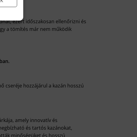
EK
hat, ezért időszakosan ellenőrizni és
 hogy a tömítés már nem működik
ban.
nő cseréje hozzájárul a kazán hosszú
árkája, amely innovatív és
megbízható és tartós kazánokat,
ították minőségüket és hosszú