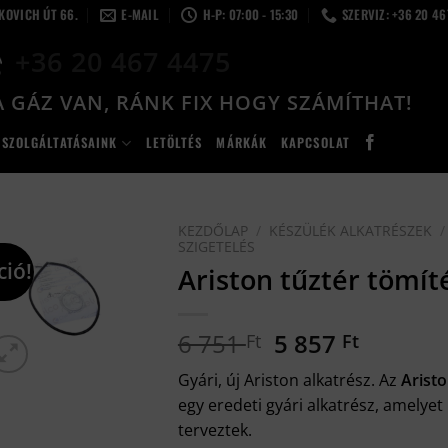
LKOVICH ÚT 66.
E-MAIL
H-P: 07:00 - 15:30
SZERVIZ: +36 20 4
+36 20 467 4475
 GÁZ VAN, RÁNK FIX HOGY SZÁMÍTHAT!
SZOLGÁLTATÁSAINK
LETÖLTÉS
MÁRKÁK
KAPCSOLAT
KEZDŐLAP
/
KÉSZÜLÉK ALKATRÉSZEK
/
SZIGETELÉS
ció!
Ariston tűztér tömít
Original
Current
6 751
5 857
Ft
Ft
price
price
Gyári, új Ariston alkatrész. Az
Arist
was:
is:
egy eredeti gyári alkatrész, amelyet
6
5
terveztek.
751 Ft.
857 Ft.