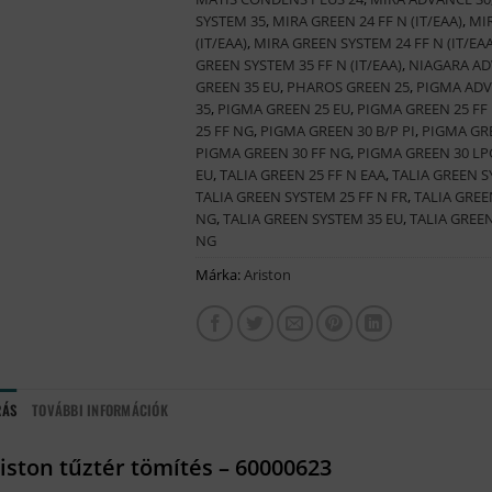
SYSTEM 35
,
MIRA GREEN 24 FF N (IT/EAA)
,
MIR
(IT/EAA)
,
MIRA GREEN SYSTEM 24 FF N (IT/EAA
GREEN SYSTEM 35 FF N (IT/EAA)
,
NIAGARA AD
GREEN 35 EU
,
PHAROS GREEN 25
,
PIGMA ADV
35
,
PIGMA GREEN 25 EU
,
PIGMA GREEN 25 FF
25 FF NG
,
PIGMA GREEN 30 B/P PI
,
PIGMA GRE
PIGMA GREEN 30 FF NG
,
PIGMA GREEN 30 LP
EU
,
TALIA GREEN 25 FF N EAA
,
TALIA GREEN S
TALIA GREEN SYSTEM 25 FF N FR
,
TALIA GREE
NG
,
TALIA GREEN SYSTEM 35 EU
,
TALIA GREEN
NG
Márka:
Ariston
RÁS
TOVÁBBI INFORMÁCIÓK
iston tűztér tömítés – 60000623