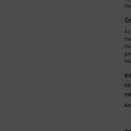
él
Ös
Az
me
ho
ga
kaz
Ké
sz
va
Kö