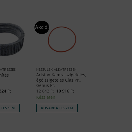
Akció!
KATRÉSZEK
KÉSZÜLÉK ALKATRÉSZEK
Ariston Kamra szigetelés,
mítés
égő szigetelés Clas Pr.,
Genus Pr.
iginal
Current
Original
Current
 324
Ft
12 842
Ft
10 916
Ft
ice
price
price
price
Készleten
s:
is:
was:
is:
2
12
10
4 Ft.
324 Ft.
842 Ft.
916 Ft.
 TESZEM
KOSÁRBA TESZEM