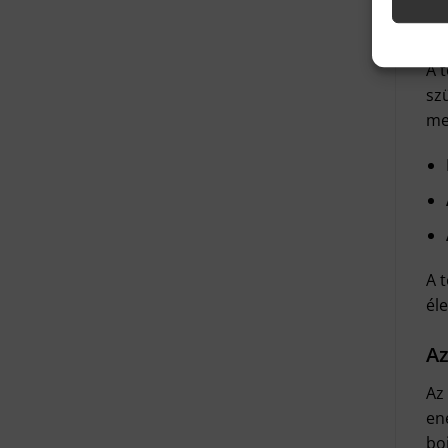
Mi
A 
sz
me
A 
él
Az
Az
en
bo