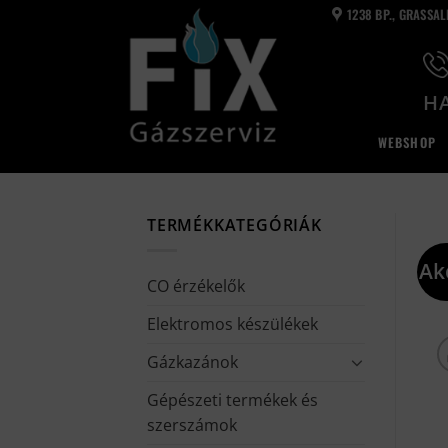
Skip
1238 BP., GRASSA
to
content
HA
WEBSHOP
TERMÉKKATEGÓRIÁK
Ak
CO érzékelők
Elektromos készülékek
Gázkazánok
Gépészeti termékek és
szerszámok