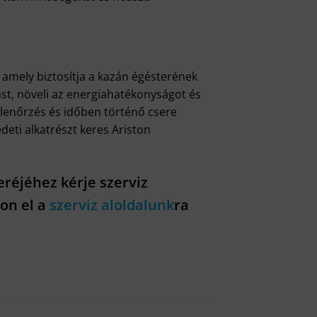
 amely biztosítja a kazán égésterének
ást, növeli az energiahatékonyságot és
lenőrzés és időben történő csere
eti alkatrészt keres Ariston
eréjéhez kérje szerviz
son el a
szerviz aloldalunk
ra