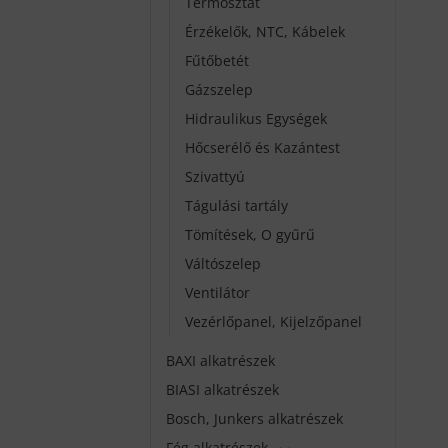
Termosztát
Érzékelők, NTC, Kábelek
Fűtőbetét
Gázszelep
Hidraulikus Egységek
Hőcserélő és Kazántest
Szivattyú
Tágulási tartály
Tömítések, O gyűrű
Váltószelep
Ventilátor
Vezérlőpanel, Kijelzőpanel
BAXI alkatrészek
BIASI alkatrészek
Bosch, Junkers alkatrészek
Fég alkatrészek