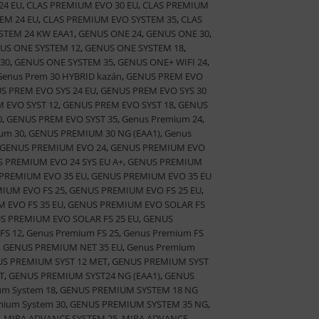
24 EU
,
CLAS PREMIUM EVO 30 EU
,
CLAS PREMIUM
EM 24 EU
,
CLAS PREMIUM EVO SYSTEM 35
,
CLAS
STEM 24 KW EAA1
,
GENUS ONE 24
,
GENUS ONE 30
,
US ONE SYSTEM 12
,
GENUS ONE SYSTEM 18
,
30
,
GENUS ONE SYSTEM 35
,
GENUS ONE+ WIFI 24
,
Genus Prem 30 HYBRID kazán
,
GENUS PREM EVO
S PREM EVO SYS 24 EU
,
GENUS PREM EVO SYS 30
 EVO SYST 12
,
GENUS PREM EVO SYST 18
,
GENUS
0
,
GENUS PREM EVO SYST 35
,
Genus Premium 24
,
um 30
,
GENUS PREMIUM 30 NG (EAA1)
,
Genus
GENUS PREMIUM EVO 24
,
GENUS PREMIUM EVO
 PREMIUM EVO 24 SYS EU A+
,
GENUS PREMIUM
PREMIUM EVO 35 EU
,
GENUS PREMIUM EVO 35 EU
IUM EVO FS 25
,
GENUS PREMIUM EVO FS 25 EU
,
 EVO FS 35 EU
,
GENUS PREMIUM EVO SOLAR FS
S PREMIUM EVO SOLAR FS 25 EU
,
GENUS
FS 12
,
Genus Premium FS 25
,
Genus Premium FS
,
GENUS PREMIUM NET 35 EU
,
Genus Premium
S PREMIUM SYST 12 MET
,
GENUS PREMIUM SYST
T
,
GENUS PREMIUM SYST24 NG (EAA1)
,
GENUS
um System 18
,
GENUS PREMIUM SYSTEM 18 NG
mium System 30
,
GENUS PREMIUM SYSTEM 35 NG
,
,
MIRA ADVANCE SYSTEM 25
,
MIRA ADVANCE