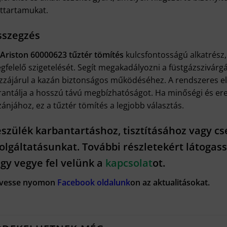
ettartamukat.
szegzés
Ariston 60000623 tűztér tömítés
kulcsfontosságú alkatrész,
gfelelő szigetelését. Segít megakadályozni a füstgázszivárg
zzájárul a kazán biztonságos működéséhez. A rendszeres el
rantálja a hosszú távú megbízhatóságot. Ha minőségi és ered
ánjához, ez a tűztér tömítés a legjobb választás.
szülék karbantartáshoz, tisztításához vagy cs
olgáltatásunkat. További részletekért látogas
gy vegye fel velünk a
kapcsolat
ot.
vesse nyomon
Facebook oldalunk
on az aktualitásokat.