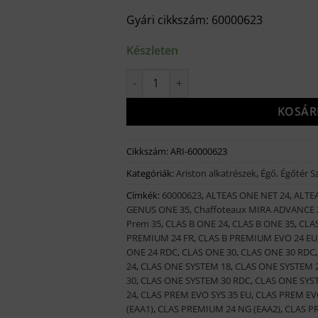
Gyári cikkszám: 60000623
Készleten
Ariston tűztér tömítés 60000623 menny
KOSÁR
Cikkszám:
ARI-60000623
Kategóriák:
Ariston alkatrészek
,
Égő, Égőtér S
Címkék:
60000623
,
ALTEAS ONE NET 24
,
ALTE
GENUS ONE 35
,
Chaffoteaux MIRA ADVANCE 
Prem 35
,
CLAS B ONE 24
,
CLAS B ONE 35
,
CLAS
PREMIUM 24 FR
,
CLAS B PREMIUM EVO 24 EU
ONE 24 RDC
,
CLAS ONE 30
,
CLAS ONE 30 RDC
24
,
CLAS ONE SYSTEM 18
,
CLAS ONE SYSTEM 
30
,
CLAS ONE SYSTEM 30 RDC
,
CLAS ONE SYS
24
,
CLAS PREM EVO SYS 35 EU
,
CLAS PREM EV
(EAA1)
,
CLAS PREMIUM 24 NG (EAA2)
,
CLAS PR