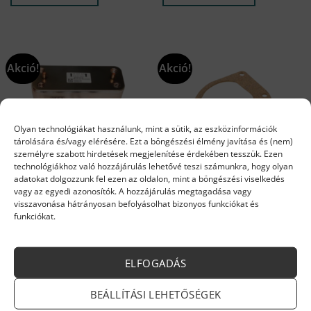
137 Ft.
590 Ft.
075 Ft.
Akció!
Akció!
Olyan technológiákat használunk, mint a sütik, az eszközinformációk
tárolására és/vagy elérésére. Ezt a böngészési élmény javítása és (nem)
személyre szabott hirdetések megjelenítése érdekében tesszük. Ezen
technológiákhoz való hozzájárulás lehetővé teszi számunkra, hogy olyan
adatokat dolgozzunk fel ezen az oldalon, mint a böngészési viselkedés
ARISTON ALKATRÉSZEK
ARISTON ALKATRÉSZEK
vagy az egyedi azonosítók. A hozzájárulás megtagadása vagy
Ariston lemezes hőcserélő 12
Ariston ventilátor tömítés –
visszavonása hátrányosan befolyásolhat bizonyos funkciókat és
lemezes.
65116530
funkciókat.
Original
Current
Original
Current
48 803
Ft
41 482
Ft
1 890
Ft
1 607
Ft
price
price
price
price
Készleten
Készleten
was:
is:
was:
is:
48
41
1
1
KOSÁRBA TESZEM
KOSÁRBA TESZEM
803 Ft.
482 Ft.
890 Ft.
607 Ft.
ELFOGADÁS
BEÁLLÍTÁSI LEHETŐSÉGEK