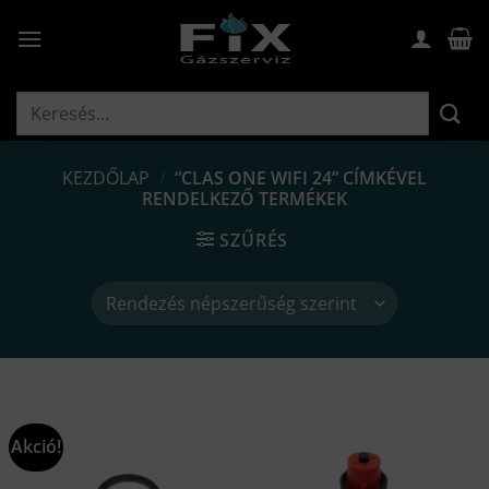
Skip
to
content
Keresés
a
következőre:
KEZDŐLAP
/
“CLAS ONE WIFI 24” CÍMKÉVEL
RENDELKEZŐ TERMÉKEK
SZŰRÉS
Akció!