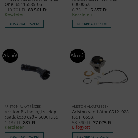
One) 65116585-06
60000623
Original
Current
Original
Current
110 701
Ft
88 561
Ft
6 751
Ft
5 857
Ft
price
price
price
price
Készleten
Készleten
was:
is:
was:
is:
110
88
6
5
KOSÁRBA TESZEM
KOSÁRBA TESZEM
701 Ft.
561 Ft.
751 Ft.
857 Ft.
Akció!
Akció!
ARISTON ALKATRÉSZEK
ARISTON ALKATRÉSZEK
Ariston Biztonsági szelep
Ariston ventilátor 65121928
csatlakozó cső – 60001955
(65116558)
Original
Current
Original
Current
1 137
Ft
837
Ft
53 590
Ft
37 075
Ft
price
price
price
price
Készleten
Elfogyott
was:
is:
was:
is:
1
837 Ft.
53
37
KOSÁRBA TESZEM
TOVÁBB OLVASOM