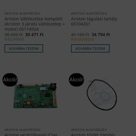
ARISTON ALKATRÉSZEK
ARISTON ALKATRÉSZEK
Ariston Váltószelep komplett
Ariston tágulási tartály
(Ariston 3 járatú váltószelep +
65104261
motor) 65114924
Original
Current
Original
Current
36 205
Ft
30 471
Ft
41 155
Ft
34 794
Ft
price
price
price
price
Készleten
Rendelésre
was:
is:
was:
is:
36
30
41
34
KOSÁRBA TESZEM
KOSÁRBA TESZEM
205 Ft.
471 Ft.
155 Ft.
794 Ft.
Akció!
Akció!
ARISTON ALKATRÉSZEK
ARISTON ALKATRÉSZEK
Ariston vezérlőpanel (Clas
Ariston tűztér tömítés