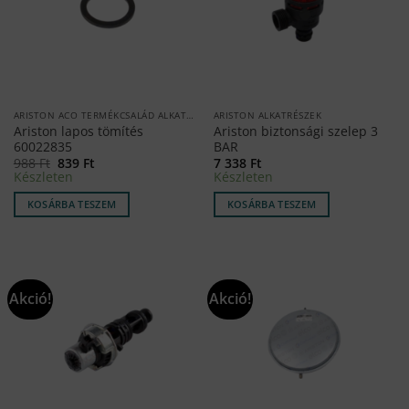
ARISTON ACO TERMÉKCSALÁD ALKATRÉSZEK
ARISTON ALKATRÉSZEK
Ariston lapos tömítés
Ariston biztonsági szelep 3
60022835
BAR
Original
Current
988
Ft
839
Ft
7 338
Ft
price
price
Készleten
Készleten
was:
is:
988 Ft.
839 Ft.
KOSÁRBA TESZEM
KOSÁRBA TESZEM
Akció!
Akció!