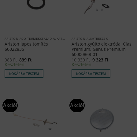
ARISTON ACO TERMÉKCSALÁD ALKATRÉSZEK
ARISTON ALKATRÉSZEK
Ariston lapos tömítés
Ariston gyújtó elektróda, Clas
60022835
Premium, Genus Premium
60000868-01
Original
Current
Original
Current
988
Ft
839
Ft
10 330
Ft
9 323
Ft
price
price
price
price
Készleten
Készleten
was:
is:
was:
is:
988 Ft.
839 Ft.
10
9
KOSÁRBA TESZEM
KOSÁRBA TESZEM
330 Ft.
323 Ft.
Akció!
Akció!