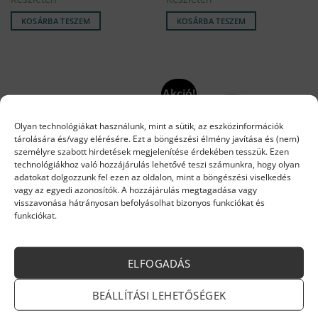
was:
is:
was:
is:
6
5
130
104
KOSÁRBA TESZEM
KOSÁRBA TESZEM
751 Ft.
857 Ft.
630 Ft.
209 Ft.
Akció!
Olyan technológiákat használunk, mint a sütik, az eszközinformációk
tárolására és/vagy elérésére. Ezt a böngészési élmény javítása és (nem)
személyre szabott hirdetések megjelenítése érdekében tesszük. Ezen
technológiákhoz való hozzájárulás lehetővé teszi számunkra, hogy olyan
adatokat dolgozzunk fel ezen az oldalon, mint a böngészési viselkedés
vagy az egyedi azonosítók. A hozzájárulás megtagadása vagy
visszavonása hátrányosan befolyásolhat bizonyos funkciókat és
ARISTON ALKATRÉSZEK
ARISTON ALKATRÉSZEK
funkciókat.
Ariston Égéstér szigetelő lap
Ariston Feltöltőcsap
kond.
Original
Current
9 760
Ft
16 910
Ft
14 373
Ft
price
price
Készleten
Készleten
ELFOGADÁS
was:
is:
16
14
KOSÁRBA TESZEM
KOSÁRBA TESZEM
910 Ft.
373 Ft.
BEÁLLÍTÁSI LEHETŐSÉGEK