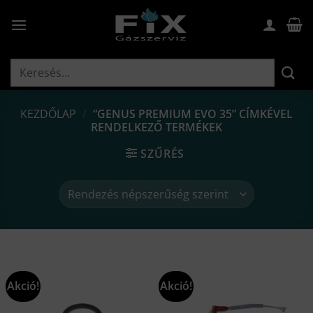
Skip
to
content
Keresés
a
következőre:
KEZDŐLAP
/
“GENUS PREMIUM EVO 35” CÍMKÉVEL
RENDELKEZŐ TERMÉKEK
SZŰRÉS
Akció!
Akció!