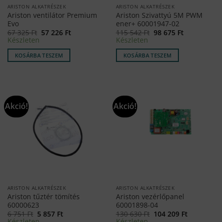
ARISTON ALKATRÉSZEK
ARISTON ALKATRÉSZEK
Ariston ventilátor Premium
Ariston Szivattyú 5M PWM
Evo
ener+ 60001947-02
Original
Current
Original
Current
67 325
Ft
57 226
Ft
115 542
Ft
98 675
Ft
price
price
price
price
Készleten
Készleten
was:
is:
was:
is:
67
57
115
98
KOSÁRBA TESZEM
KOSÁRBA TESZEM
325 Ft.
226 Ft.
542 Ft.
675 Ft.
Akció!
Akció!
ARISTON ALKATRÉSZEK
ARISTON ALKATRÉSZEK
Ariston tűztér tömítés
Ariston vezérlőpanel
60000623
60001898-04
Original
Current
Original
Current
6 751
Ft
5 857
Ft
130 630
Ft
104 209
Ft
price
price
price
price
Készleten
Készleten