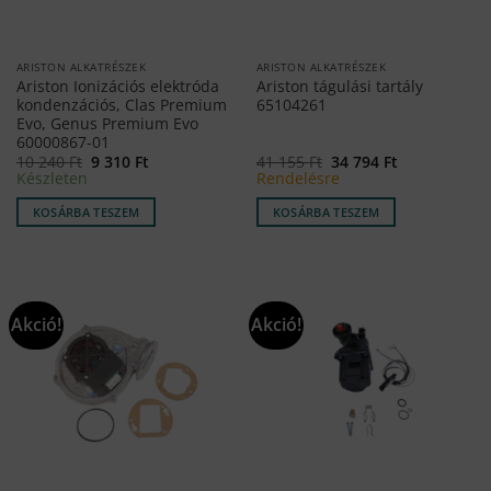
ARISTON ALKATRÉSZEK
ARISTON ALKATRÉSZEK
Ariston Ionizációs elektróda
Ariston tágulási tartály
kondenzációs, Clas Premium
65104261
Evo, Genus Premium Evo
60000867-01
Original
Current
Original
Current
10 240
Ft
9 310
Ft
41 155
Ft
34 794
Ft
price
price
price
price
Készleten
Rendelésre
was:
is:
was:
is:
10
9
41
34
KOSÁRBA TESZEM
KOSÁRBA TESZEM
240 Ft.
310 Ft.
155 Ft.
794 Ft.
Akció!
Akció!