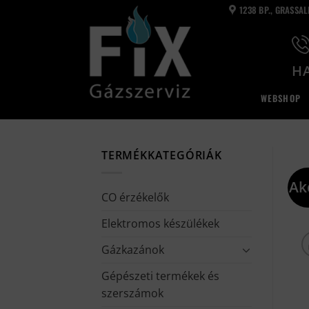
Skip
1238 BP., GRASSA
to
content
HA
WEBSHOP
TERMÉKKATEGÓRIÁK
Ak
CO érzékelők
Elektromos készülékek
Gázkazánok
Gépészeti termékek és
szerszámok