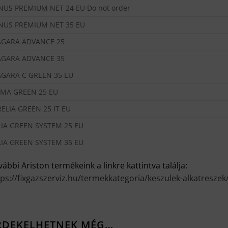
NUS PREMIUM NET 24 EU Do not order
NUS PREMIUM NET 35 EU
AGARA ADVANCE 25
AGARA ADVANCE 35
AGARA C GREEN 35 EU
GMA GREEN 25 EU
ELIA GREEN 25 IT EU
LIA GREEN SYSTEM 25 EU
LIA GREEN SYSTEM 35 EU
ábbi Ariston termékeink a linkre kattintva találja:
tps://fixgazszerviz.hu/termekkategoria/keszulek-alkatreszek
RDEKELHETNEK MÉG…