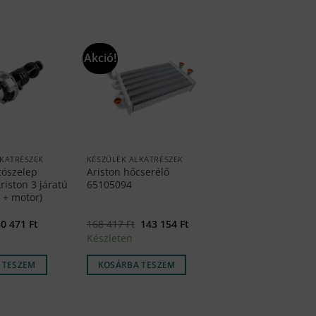
Akció!
LKATRÉSZEK
KÉSZÜLÉK ALKATRÉSZEK
tószelep
Ariston hőcserélő
riston 3 járatú
65105094
 + motor)
riginal
Current
Original
Current
30 471
Ft
168 417
Ft
143 154
Ft
rice
price
price
price
Készleten
as:
is:
was:
is:
36
30
168
143
05 Ft.
471 Ft.
417 Ft.
154 Ft.
 TESZEM
KOSÁRBA TESZEM