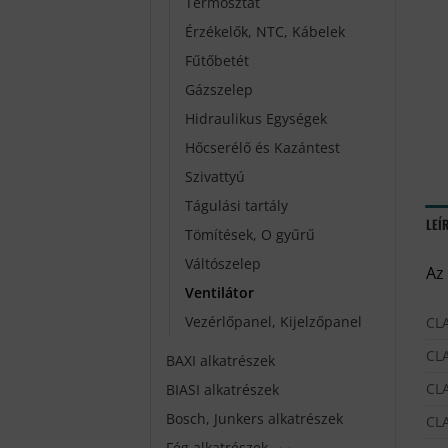
Termosztát
Érzékelők, NTC, Kábelek
Fűtőbetét
Gázszelep
Hidraulikus Egységek
Hőcserélő és Kazántest
Szivattyú
Tágulási tartály
LEÍ
Tömítések, O gyűrű
Váltószelep
Az
Ventilátor
Vezérlőpanel, Kijelzőpanel
CL
CL
BAXI alkatrészek
CL
BIASI alkatrészek
Bosch, Junkers alkatrészek
CL
Fég alkatrészek