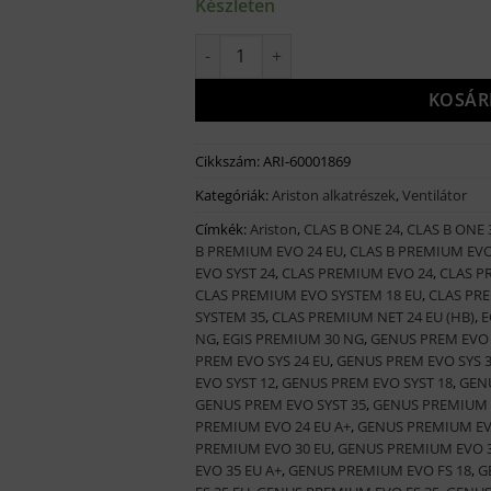
Készleten
Ariston ventilátor Premium Evo mennyi
KOSÁR
Cikkszám:
ARI-60001869
Kategóriák:
Ariston alkatrészek
,
Ventilátor
Címkék:
Ariston
,
CLAS B ONE 24
,
CLAS B ONE 
B PREMIUM EVO 24 EU
,
CLAS B PREMIUM EVO
EVO SYST 24
,
CLAS PREMIUM EVO 24
,
CLAS P
CLAS PREMIUM EVO SYSTEM 18 EU
,
CLAS PRE
SYSTEM 35
,
CLAS PREMIUM NET 24 EU (HB)
,
E
NG
,
EGIS PREMIUM 30 NG
,
GENUS PREM EVO 
PREM EVO SYS 24 EU
,
GENUS PREM EVO SYS 3
EVO SYST 12
,
GENUS PREM EVO SYST 18
,
GENU
GENUS PREM EVO SYST 35
,
GENUS PREMIUM 
PREMIUM EVO 24 EU A+
,
GENUS PREMIUM EVO
PREMIUM EVO 30 EU
,
GENUS PREMIUM EVO 
EVO 35 EU A+
,
GENUS PREMIUM EVO FS 18
,
G