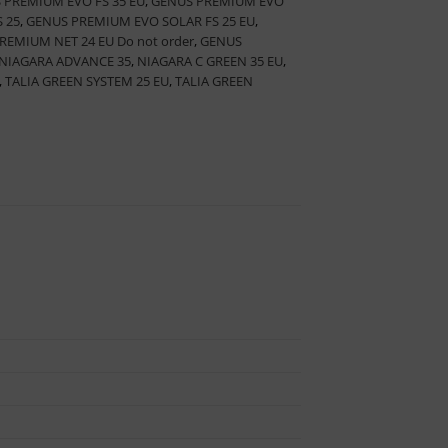
 PREMIUM EVO FS 35 EU
,
GENUS PREMIUM EVO
 25
,
GENUS PREMIUM EVO SOLAR FS 25 EU
,
REMIUM NET 24 EU Do not order
,
GENUS
NIAGARA ADVANCE 35
,
NIAGARA C GREEN 35 EU
,
,
TALIA GREEN SYSTEM 25 EU
,
TALIA GREEN