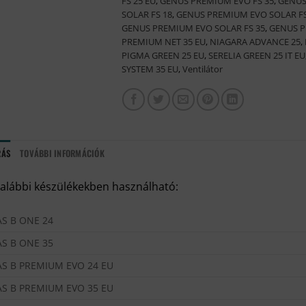
FS 25 EU
,
GENUS PREMIUM EVO FS 35
,
GENUS
SOLAR FS 18
,
GENUS PREMIUM EVO SOLAR FS
GENUS PREMIUM EVO SOLAR FS 35
,
GENUS P
PREMIUM NET 35 EU
,
NIAGARA ADVANCE 25
,
PIGMA GREEN 25 EU
,
SERELIA GREEN 25 IT EU
SYSTEM 35 EU
,
Ventilátor
RÁS
TOVÁBBI INFORMÁCIÓK
 alábbi készülékekben használható:
AS B ONE 24
AS B ONE 35
AS B PREMIUM EVO 24 EU
AS B PREMIUM EVO 35 EU