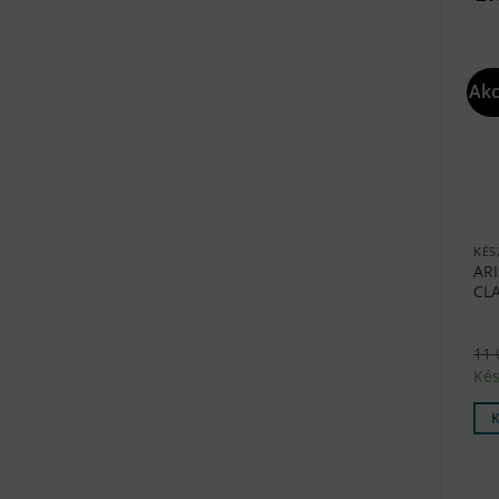
Akc
KÉS
AR
CL
11
Kés