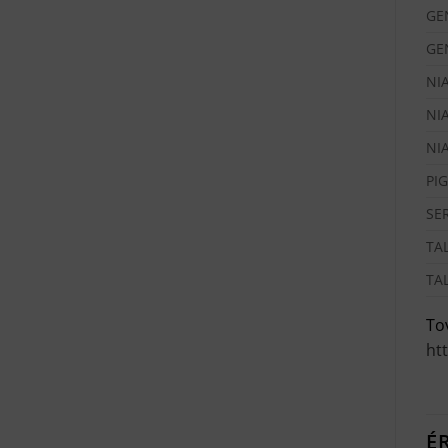
GE
GE
NI
NI
NI
PI
SER
TA
TA
Tov
ht
É