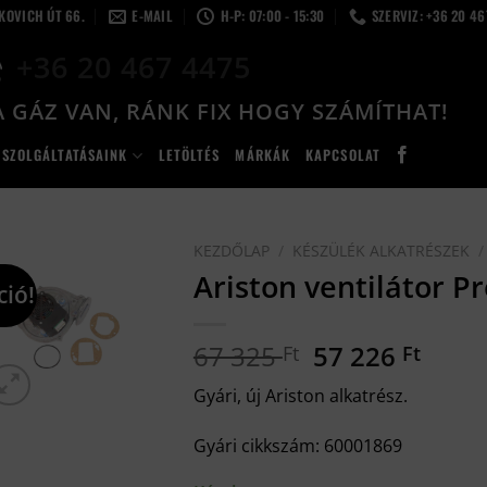
LKOVICH ÚT 66.
E-MAIL
H-P: 07:00 - 15:30
SZERVIZ: +36 20 4
+36 20 467 4475
 GÁZ VAN, RÁNK FIX HOGY SZÁMÍTHAT!
SZOLGÁLTATÁSAINK
LETÖLTÉS
MÁRKÁK
KAPCSOLAT
KEZDŐLAP
/
KÉSZÜLÉK ALKATRÉSZEK
/
Ariston ventilátor 
ció!
Original
Curr
67 325
57 226
Ft
Ft
price
price
Gyári, új Ariston alkatrész.
was:
is:
67
57
Gyári cikkszám: 60001869
325 Ft.
226 F