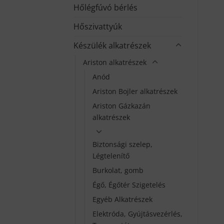
Hőlégfúvó bérlés
Hőszivattyúk
Készülék alkatrészek
Ariston alkatrészek
Anód
Ariston Bojler alkatrészek
Ariston Gázkazán
alkatrészek
Biztonsági szelep,
Légtelenítő
Burkolat, gomb
Égő, Égőtér Szigetelés
Egyéb Alkatrészek
Elektróda, Gyújtásvezérlés,