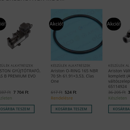
ió!
Akció!
Akció!
ZÜLÉK ALKATRÉSZEK
KÉSZÜLÉK ALKATRÉSZEK
KÉSZÜLÉK A
ISTON GYÚJTÓTRAFÓ,
Ariston O-RING 165 NBR
Ariston Vál
AS B PREMIUM EVO
70 Sh 61.91×3,53, Clas
komplett (A
One
váltószelep
65114924
Original
Current
Original
Current
O
 037
Ft
7 704
Ft
617
Ft
524
Ft
36 205
Ft
price
price
price
price
p
zleten
Rendelésre
Készleten
was:
is:
was:
is:
w
11
7
617 Ft.
524 Ft.
037 Ft.
704 Ft.
2
KOSÁRBA TESZEM
KOSÁRBA TESZEM
KOSÁRBA