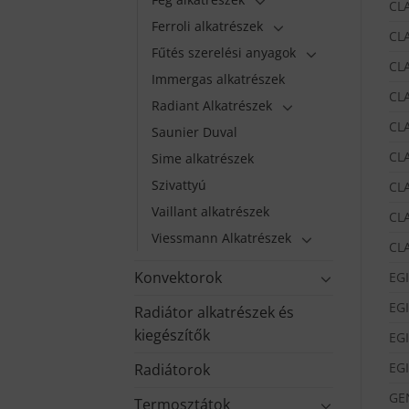
CL
Ferroli alkatrészek
CL
Fűtés szerelési anyagok
CL
Immergas alkatrészek
CL
Radiant Alkatrészek
CL
Saunier Duval
CL
Sime alkatrészek
Szivattyú
CL
Vaillant alkatrészek
CL
Viessmann Alkatrészek
CL
Konvektorok
EGI
EGI
Radiátor alkatrészek és
kiegészítők
EG
EG
Radiátorok
GE
Termosztátok